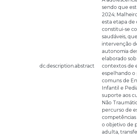
sendo que est
2024; Malheiro
esta etapa de 
constitui-se 
saudáveis, qu
intervenção d
autonomia dest
elaborado sob 
dc.description.abstract
contextos de e
espelhando o 
comuns de Enf
Infantil e Pedi
suporte aos c
Não Traumátic
percurso de e
competências 
o objetivo de 
adulta, transf