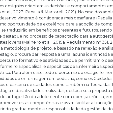
es desígnios orientam as decisões e comportamentos em
 et al., 2023; Papalia & Martorell, 2021). No caso dos ad
desenvolvimento é considerada mais desafiante (Papalia & 
como oportunidade de excelência para a adoção de compo
e se traduzirão em benefícios presentes e futuros, sen
e destaque no processo de capacitação para a autoges
es jovens (Malheiro et al., 2019a; Regulamento n.º 351, 20
a metodologia de projeto, e baseado na reflexão e análise
stágio, procura dar resposta a uma lacuna identificada 
percurso formativo e as atividades que permitiram o d
ermeiro Especialista, e específicas de Enfermeiro Esp
átrica. Para além disso, todo o percurso de estágio foi nor
uidados de enfermagem em pediatria, como os Cuidados 
os e parceria de cuidados, como também na Teoria das Tr
stágio e das atividades realizadas, destaca-se a propos
de autogestão do adolescente com doença crónica, em
promover estas competências, e assim facilitar a transiçã
erindo gradualmente a responsabilidade da gestão da doe