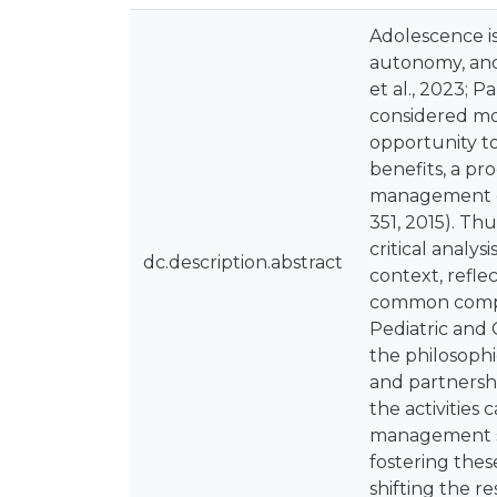
Adolescence is
autonomy, and 
et al., 2023; P
considered mor
opportunity to
benefits, a pr
management of 
351, 2015). Th
critical analys
dc.description.abstract
context, refle
common compete
Pediatric and 
the philosophi
and partnershi
the activities
management ski
fostering thes
shifting the r