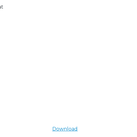
at
Download