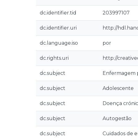
dc.identifier.tid
203997107
dc.identifier.uri
http://hdl.han
dc.language.iso
por
dc.rights.uri
http://creativ
dc.subject
Enfermagem p
dc.subject
Adolescente
dc.subject
Doença cróni
dc.subject
Autogestão
dc.subject
Cuidados de 