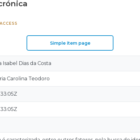
crónica
ACCESS
Simple item page
a Isabel Dias da Costa
ria Carolina Teodoro
:33:05Z
:33:05Z
 é caracterizada, entre outros fatores, pela busca de id