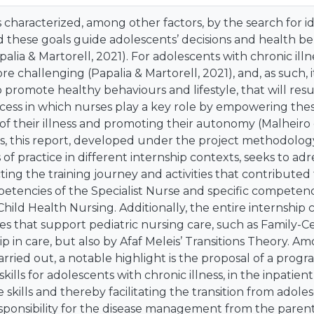
 characterized, among other factors, by the search for id
these goals guide adolescents’ decisions and health be
apalia & Martorell, 2021). For adolescents with chronic ill
e challenging (Papalia & Martorell, 2021), and, as such, 
 promote healthy behaviours and lifestyle, that will res
ocess in which nurses play a key role by empowering the
their illness and promoting their autonomy (Malheiro e
us, this report, developed under the project methodolog
is of practice in different internship contexts, seeks to ad
cting the training journey and activities that contribut
ncies of the Specialist Nurse and specific competencie
Child Health Nursing. Additionally, the entire internshi
es that support pediatric nursing care, such as Family-
p in care, but also by Afaf Meleis’ Transitions Theory. 
 carried out, a notable highlight is the proposal of a pro
lls for adolescents with chronic illness, in the inpatient 
e skills and thereby facilitating the transition from ado
esponsibility for the disease management from the parent