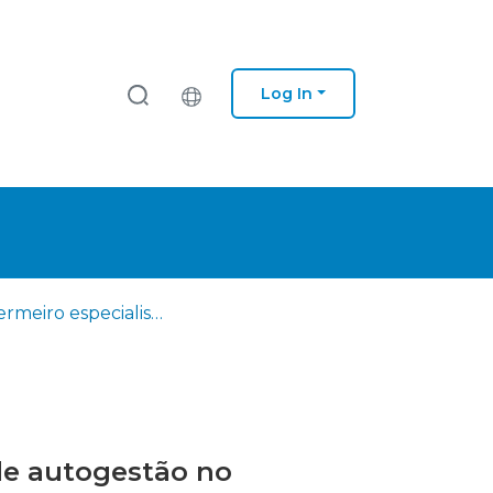
Log In
O enfermeiro especialista como promotor de competências de autogestão no adolescente com doença crónica
de autogestão no