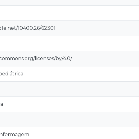
dle.net/10400.26/62301
ecommons.org/licenses/by/4.0/
ediátrica
ca
enfermagem