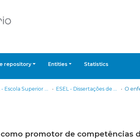
 repository
Entities
Statistics
ESEL - Escola Superior de Enfermagem de Lisboa
ESEL - Dissertações de Mestrado
a como promotor de competências 