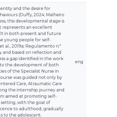
entity and the desire for
haviours (Duffy, 2024; Malheiro
ness, this developmental stage is
it represents an excellent
ult in both present and future
se young people for self-
t al., 2019a; Regulamento n.º
y and based on reflection and
ress a gap identified in the work
eng
ed to the development of both
s of the Specialist Nurse in
p course was guided not only by
Centered Care, Atraumatic Care
Among the internship journey and
gram aimed at promoting self-
setting, with the goal of
lescence to adulthood, gradually
s to the adolescent.