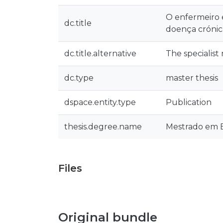
O enfermeiro 
dc.title
doença crónic
dc.title.alternative
The specialist
dc.type
master thesis
dspace.entity.type
Publication
thesis.degree.name
Mestrado em E
Files
Original bundle