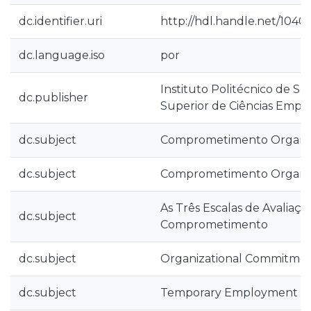
dc.identifier.uri
http://hdl.handle.net/1040
dc.language.iso
por
Instituto Politécnico de Se
dc.publisher
Superior de Ciências Empre
dc.subject
Comprometimento Organiz
dc.subject
Comprometimento Organiz
As Três Escalas de Avaliaçã
dc.subject
Comprometimento
dc.subject
Organizational Commitme
dc.subject
Temporary Employment