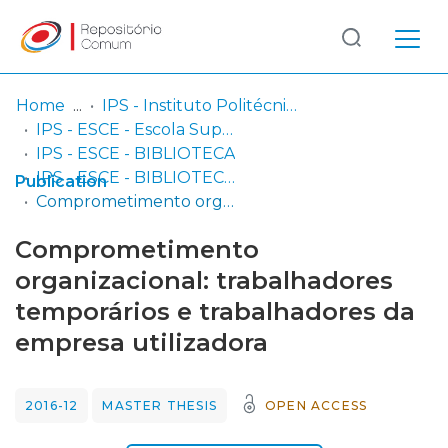
Log
(current)
In
Home
IPS - Instituto Politécnico de Setúbal
IPS - ESCE - Escola Superior de Ciências Empresariais
Communities
IPS - ESCE - BIBLIOTECA
& Collections
IPS - ESCE - BIBLIOTECA - Dissertações de mestrado
Publication
Comprometimento organizacional: trabalhadores temporários e trabalhadores da empresa utilizadora
Browse repository
Comprometimento
Entities
organizacional: trabalhadores
temporários e trabalhadores da
Statistics
empresa utilizadora
2016-12
MASTER THESIS
OPEN ACCESS