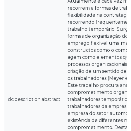
Atualmente e cada vez mais
recorrem a formas de tra
flexibilidade na contrataçã
recorrendo frequentemen
trabalho temporário. Surg
formas de organização do 
emprego flexível uma maio
constructos como o comp
agem como elementos que
processos organizacionais e
criação de um sentido de 
os trabalhadores (Meyer e H
Este trabalho procura anali
comprometimento organiza
dc.description.abstract
trabalhadores temporários 
trabalhadores da empresa 
empresa do setor automóvel
existência de diferentes nív
comprometimento. Desta f