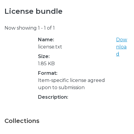
License bundle
Now showing
1 - 1 of 1
Name:
Dow
license.txt
nloa
d
Size:
1.85 KB
Format:
Item-specific license agreed
upon to submission
Description:
Collections