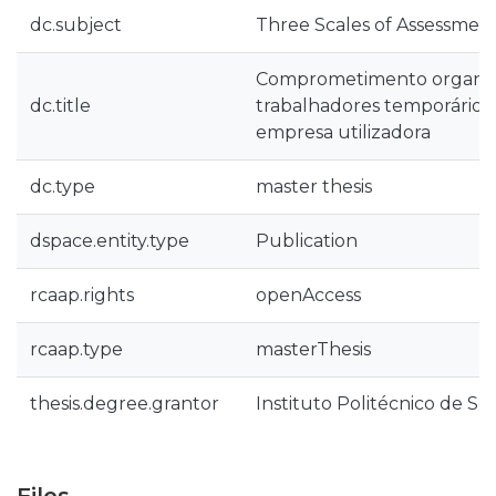
dc.subject
Three Scales of Assessme
Comprometimento organiza
dc.title
trabalhadores temporários 
empresa utilizadora
dc.type
master thesis
dspace.entity.type
Publication
rcaap.rights
openAccess
rcaap.type
masterThesis
thesis.degree.grantor
Instituto Politécnico de Se