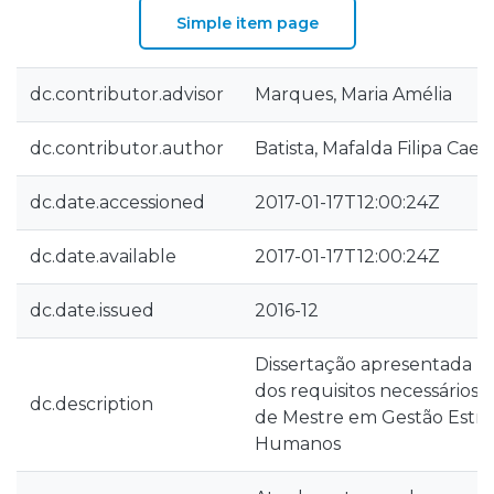
Simple item page
dc.contributor.advisor
Marques, Maria Amélia
dc.contributor.author
Batista, Mafalda Filipa Cae
dc.date.accessioned
2017-01-17T12:00:24Z
dc.date.available
2017-01-17T12:00:24Z
dc.date.issued
2016-12
Dissertação apresentada 
dos requisitos necessários
dc.description
de Mestre em Gestão Estra
Humanos