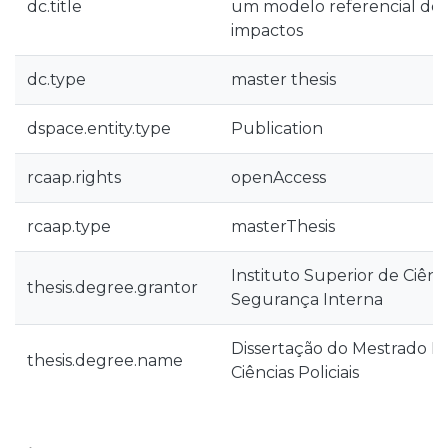
dc.title
um modelo referencial de 
impactos
dc.type
master thesis
dspace.entity.type
Publication
rcaap.rights
openAccess
rcaap.type
masterThesis
Instituto Superior de Ciência
thesis.degree.grantor
Segurança Interna
Dissertação do Mestrado I
thesis.degree.name
Ciências Policiais