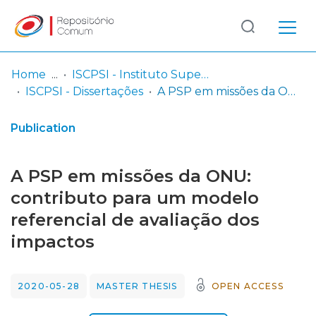
Log
(current)
In
Home
ISCPSI - Instituto Superior de Ciências Policiais e Segurança Interna
ISCPSI - Dissertações
A PSP em missões da ONU: contributo para um modelo referencial de avaliação dos impactos
Communities
& Collections
Publication
Browse repository
A PSP em missões da ONU:
Entities
contributo para um modelo
referencial de avaliação dos
Statistics
impactos
2020-05-28
MASTER THESIS
OPEN ACCESS