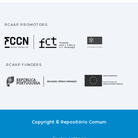
RCAAP PROMOTORS
Fundação para a Ciência
Universidade
RCAAP FUNDERS
República Portuguesa · M
União
Copyright © Repositório Comum