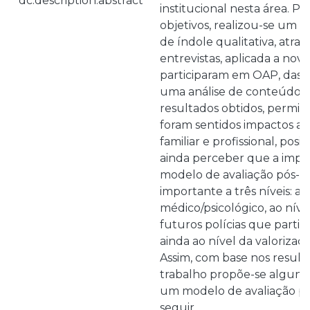
dc.description.abstract
institucional nesta área. Par
objetivos, realizou-se um e
de índole qualitativa, atrav
entrevistas, aplicada a nove
participaram em OAP, das q
uma análise de conteúdo t
resultados obtidos, permit
foram sentidos impactos ao 
familiar e profissional, posit
ainda perceber que a imp
modelo de avaliação pós-m
importante a três níveis: ao
médico/psicológico, ao nív
futuros polícias que part
ainda ao nível da valorizaçã
Assim, com base nos result
trabalho propõe-se alguns
um modelo de avaliação p
seguir.