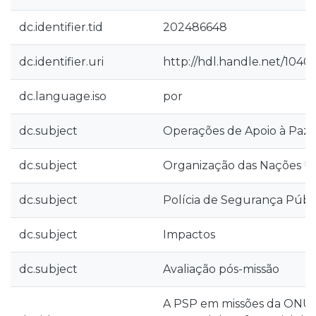
dc.identifier.tid
202486648
dc.identifier.uri
http://hdl.handle.net/1040
dc.language.iso
por
dc.subject
Operações de Apoio à Paz
dc.subject
Organização das Nações U
dc.subject
Polícia de Segurança Públ
dc.subject
Impactos
dc.subject
Avaliação pós-missão
A PSP em missões da ONU: 