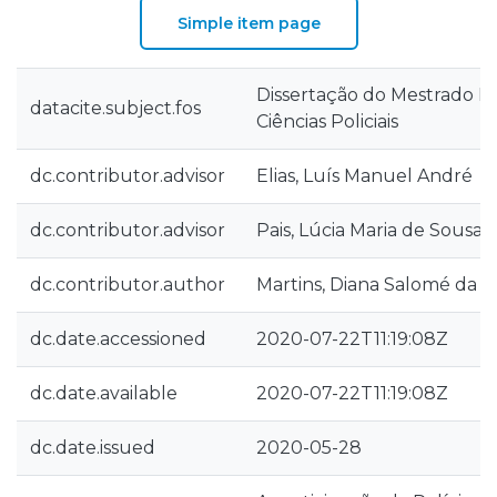
Simple item page
Dissertação do Mestrado I
datacite.subject.fos
Ciências Policiais
dc.contributor.advisor
Elias, Luís Manuel André
dc.contributor.advisor
Pais, Lúcia Maria de Sous
dc.contributor.author
Martins, Diana Salomé da Si
dc.date.accessioned
2020-07-22T11:19:08Z
dc.date.available
2020-07-22T11:19:08Z
dc.date.issued
2020-05-28