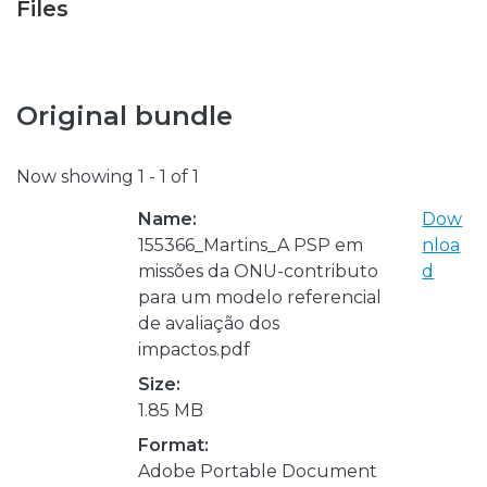
Files
Original bundle
Now showing
1 - 1 of 1
Name:
Dow
155366_Martins_A PSP em
nloa
missões da ONU-contributo
d
para um modelo referencial
de avaliação dos
impactos.pdf
Size:
1.85 MB
Format:
Adobe Portable Document