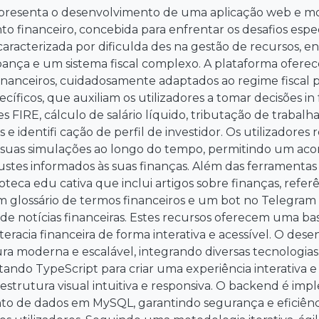
apresenta o desenvolvimento de uma aplicação web e mo
 financeiro, concebida para enfrentar os desafios específ
aracterizada por dificulda des na gestão de recursos, e
pança e um sistema fiscal complexo. A plataforma ofer
inanceiros, cuidadosamente adaptados ao regime fiscal p
ecíficos, que auxiliam os utilizadores a tomar decisões in
 FIRE, cálculo de salário líquido, tributação de trabal
s e identifi cação de perfil de investidor. Os utilizadore
 suas simulações ao longo do tempo, permitindo um 
ustes informados às suas finanças. Além das ferramentas
teca edu cativa que inclui artigos sobre finanças, referê
m glossário de termos financeiros e um bot no Telegram 
de notícias financeiras. Estes recursos oferecem uma b
eracia financeira de forma interativa e acessível. O dese
a moderna e escalável, integrando diversas tecnologias
tando TypeScript para criar uma experiência interativa
estrutura visual intuitiva e responsiva. O backend é i
 de dados em MySQL, garantindo segurança e eficiênci