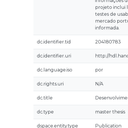
informações do
projeto inclui
testes de usa
mercado portu
informada.
dc.identifier.tid
204180783
dc.identifier.uri
http://hdl.han
dc.language.iso
por
dc.rights.uri
N/A
dc.title
Desenvolvimen
dc.type
master thesis
dspace.entity.type
Publication