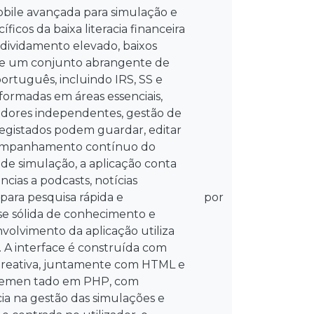
bile avançada para simulação e
icos da baixa literacia financeira
ndividamento elevado, baixos
ece um conjunto abrangente de
ortuguês, incluindo IRS, SS e
 formadas em áreas essenciais,
hadores independentes, gestão de
s registados podem guardar, editar
acompanhamento contínuo do
 de simulação, a aplicação conta
ncias a podcasts, notícias
para pesquisa rápida e
por
ase sólida de conhecimento e
nvolvimento da aplicação utiliza
. A interface é construída com
 e reativa, juntamente com HTML e
mplemen tado em PHP, com
a na gestão das simulações e