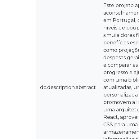
Este projeto 
aconselhamento
em Portugal, c
níveis de pou
simula dores f
benefícios esp
como projeções
despesas gerai
e comparar as
progresso e aj
com uma biblio
dc.description.abstract
atualizadas, u
personalizada 
promovem a lit
uma arquitetur
React, aprovei
CSS para uma 
armazenamento