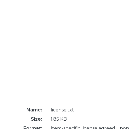
Name:
license.txt
Size:
1.85 KB
Format:
Item-specific license agreed upon