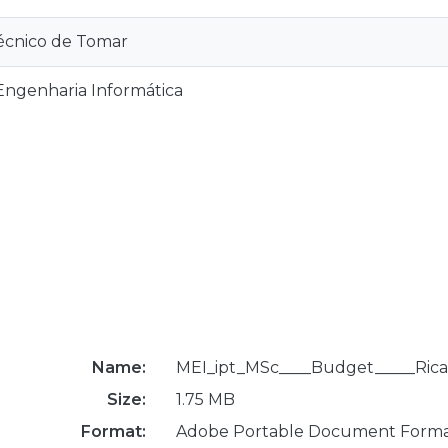
técnico de Tomar
ngenharia Informática
Name:
MEI_ipt_MSc____Budget_____Ricard
Size:
1.75 MB
Format:
Adobe Portable Document Form