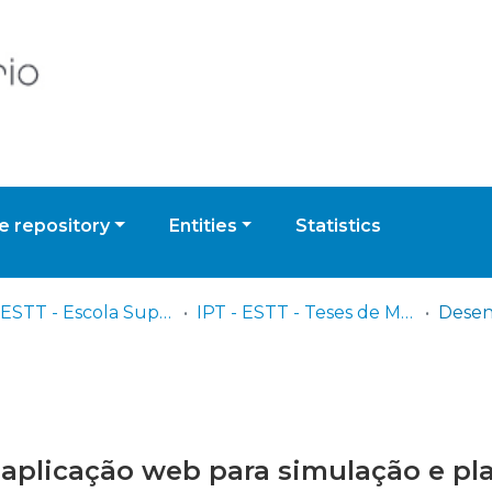
 repository
Entities
Statistics
IPT - ESTT - Escola Superior de Tecnologia de Tomar
IPT - ESTT - Teses de Mestrado ou Doutoramento
plicação web para simulação e pl