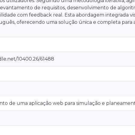
s utilizadores. Seguindo uma metodologia iterativa, ágil 
 levantamento de requisitos, desenvolvimento de algoritm
bilidade com feedback real. Esta abordagem integrada vi
guês, oferecendo uma solução única e completa para a
dle.net/10400.26/61488
to de uma aplicação web para simulação e planeament