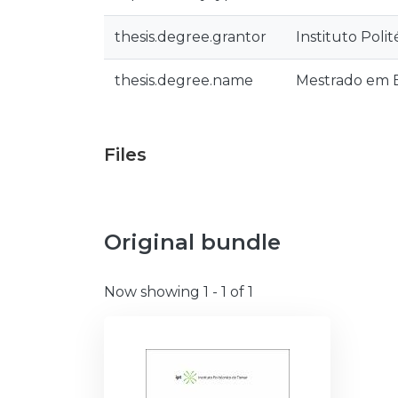
thesis.degree.grantor
Instituto Poli
thesis.degree.name
Mestrado em E
Files
Original bundle
Now showing
1 - 1 of 1