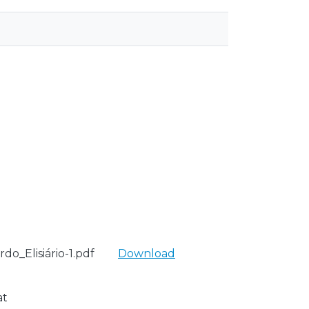
o_Elisiário-1.pdf
Download
at