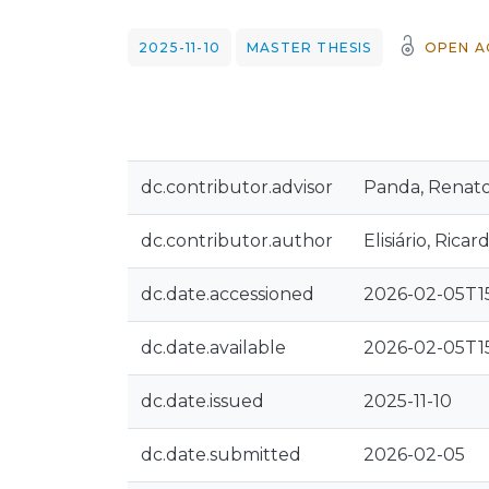
2025-11-10
MASTER THESIS
OPEN A
dc.contributor.advisor
Panda, Renato
dc.contributor.author
Elisiário, Rica
dc.date.accessioned
2026-02-05T15
dc.date.available
2026-02-05T15
dc.date.issued
2025-11-10
dc.date.submitted
2026-02-05