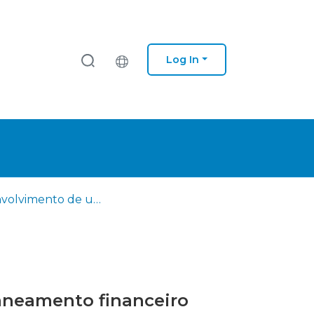
Log In
Desenvolvimento de uma aplicação web para simulação e planeamento financeiro
aneamento financeiro