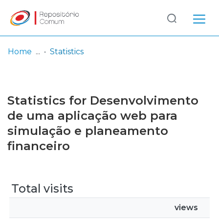
Log
(current)
In
Home
Statistics
Communities
& Collections
Statistics for Desenvolvimento
Browse repository
de uma aplicação web para
simulação e planeamento
Entities
financeiro
Total visits
views