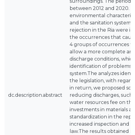
surroundings. The period a
between 2012 and 2020. B
environmental characteriza
and the sanitation system, 
rejection in the Ria were ide
the occurrences that cause
4 groups of occurrences w
allow a more complete anal
discharge conditions, whic
identification of problems 
system.The analyzes identi
the legislation, with regard
in return, we proposed som
dc.description.abstract
reducing discharges, such 
water resources fee on th
investments in materials 
standardization in the repo
increased inspection and r
law.The results obtained 