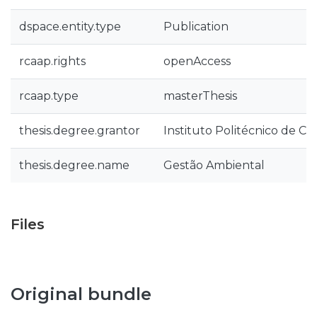
dspace.entity.type
Publication
rcaap.rights
openAccess
rcaap.type
masterThesis
thesis.degree.grantor
Instituto Politécnico de Co
thesis.degree.name
Gestão Ambiental
Files
Original bundle