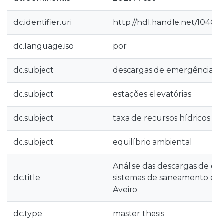
dc.identifier.uri
http://hdl.handle.net/1040
dc.language.iso
por
dc.subject
descargas de emergência
dc.subject
estações elevatórias
dc.subject
taxa de recursos hídricos
dc.subject
equilíbrio ambiental
Análise das descargas de 
dc.title
sistemas de saneamento em
Aveiro
dc.type
master thesis