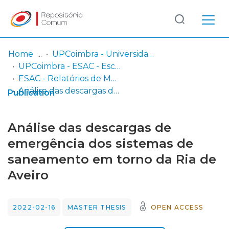
Log
(current)
In
Home
UPCoimbra - Universidade Politécnica de Coimbra
UPCoimbra - ESAC - Escola Superior Agrária de Coimbra
Communities
ESAC - Relatórios de Mestrado
& Collections
Análise das descargas de emergência dos sistemas de saneamento em torno da Ria de Aveiro
Publication
Browse repository
Análise das descargas de
Entities
emergência dos sistemas de
saneamento em torno da Ria de
Statistics
Aveiro
2022-02-16
MASTER THESIS
OPEN ACCESS