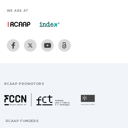
WE ARE AT:
RCAAP PROMOTORS
Fundação para a Ciência
Universidade
RCAAP FUNDERS