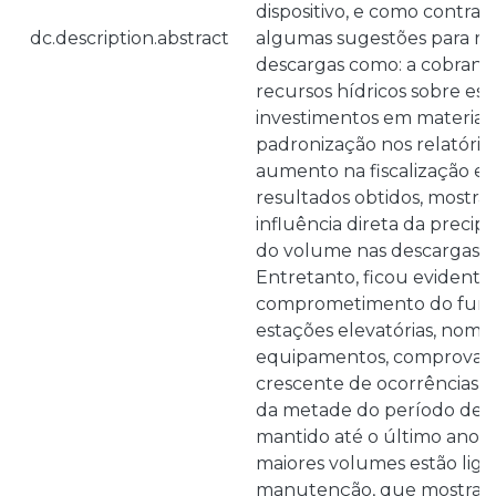
dispositivo, e como contra
dc.description.abstract
algumas sugestões para r
descargas como: a cobranç
recursos hídricos sobre es
investimentos em materiai
padronização nos relatório
aumento na fiscalização e r
resultados obtidos, mostra
influência direta da preci
do volume nas descargas 
Entretanto, ficou evidente
comprometimento do func
estações elevatórias, nom
equipamentos, comprovad
crescente de ocorrências, d
da metade do período de an
mantido até o último ano r
maiores volumes estão liga
manutenção, que mostra a