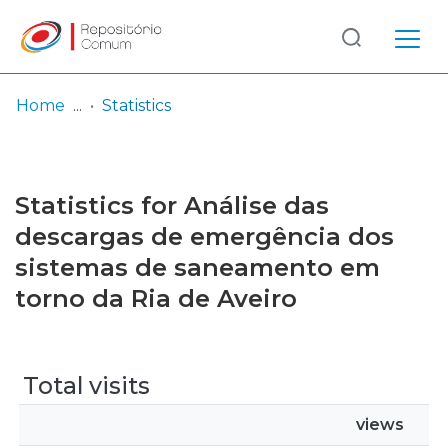
Log
(current)
In
Home
Statistics
Communities
& Collections
Statistics for Análise das
Browse repository
descargas de emergência dos
sistemas de saneamento em
Entities
torno da Ria de Aveiro
Total visits
views