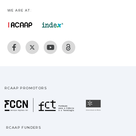
WE ARE AT:
RCAAP PROMOTORS
Fundação para a Ciência
Universidade
RCAAP FUNDERS