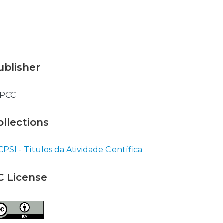
o
a
d
ublisher
DPCC
ollections
CPSI - Títulos da Atividade Científica
C License