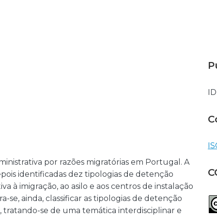
P
I
C
IS
inistrativa por razões migratórias em Portugal. A
C
epois identificadas dez tipologias de detenção
tiva à imigração, ao asilo e aos centros de instalação
se, ainda, classificar as tipologias de detenção
im, tratando-se de uma temática interdisciplinar e