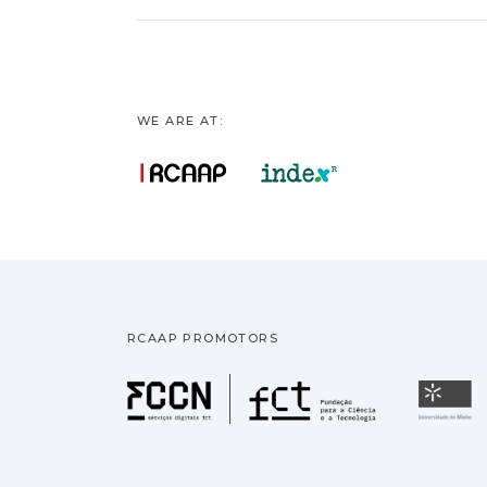
WE ARE AT:
RCAAP PROMOTORS
Fundação pa
U