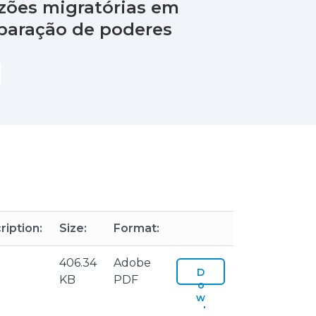
azões migratórias em
eparação de poderes
ription:
Size:
Format:
406.34
Adobe
D
KB
PDF
o
w
nl