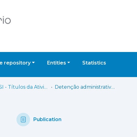
 repository
Entities
Statistics
ISCPSI - Títulos da Atividade Científica
Detenção administrativa por razões migratórias em Portugal: género, espécies e separação de poderes
Publication