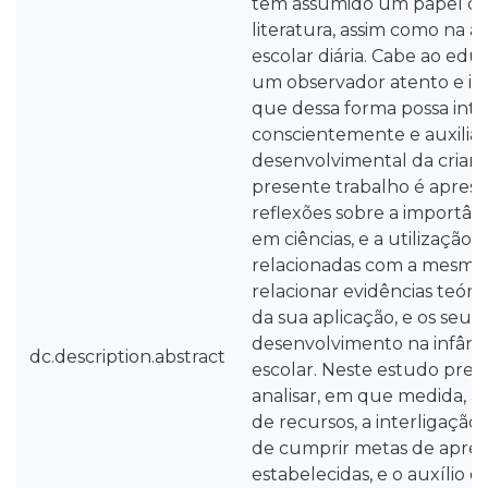
tem assumido um papel de
literatura, assim como na a
escolar diária. Cabe ao edu
um observador atento e int
que dessa forma possa inte
conscientemente e auxiliar
desenvolvimental da crianç
presente trabalho é apres
reflexões sobre a importân
em ciências, e a utilização
relacionadas com a mesma,
relacionar evidências teóri
da sua aplicação, e os seus 
desenvolvimento na infânci
dc.description.abstract
escolar. Neste estudo pret
analisar, em que medida, a
de recursos, a interligaçã
de cumprir metas de apre
estabelecidas, e o auxílio 