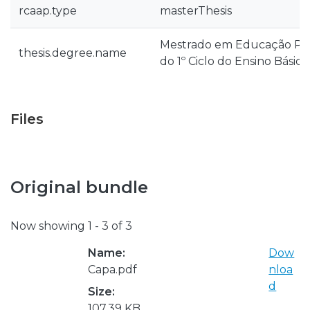
rcaap.type
masterThesis
Mestrado em Educação Pré
thesis.degree.name
do 1º Ciclo do Ensino Básico
Files
Original bundle
Now showing
1 - 3 of 3
Name:
Dow
Capa.pdf
nloa
d
Size:
107.39 KB