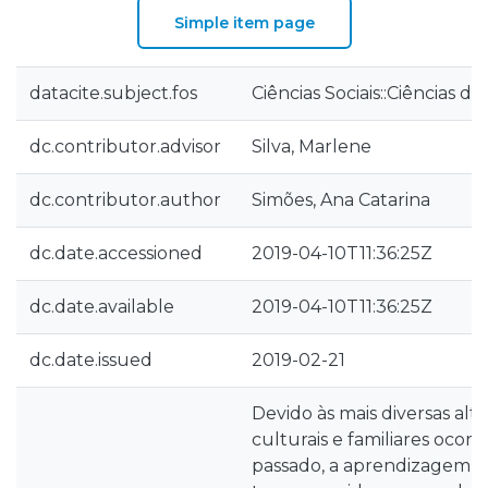
Simple item page
datacite.subject.fos
Ciências Sociais::Ciências 
dc.contributor.advisor
Silva, Marlene
dc.contributor.author
Simões, Ana Catarina
dc.date.accessioned
2019-04-10T11:36:25Z
dc.date.available
2019-04-10T11:36:25Z
dc.date.issued
2019-02-21
Devido às mais diversas alte
culturais e familiares ocorr
passado, a aprendizagem po