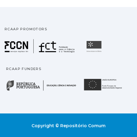
RCAAP PROMOTORS
Fundação para a Ciência
Universidade
RCAAP FUNDERS
República Portuguesa · M
União
Copyright © Repositório Comum