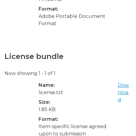
Format:
Adobe Portable Document
Format
License bundle
Now showing
1 - 1 of 1
Name:
Dow
license.txt
nloa
d
Size:
1.85 KB
Format:
Item-specific license agreed
upon to submission