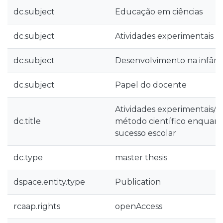
dc.subject
Educação em ciências
dc.subject
Atividades experimentais
dc.subject
Desenvolvimento na infânc
dc.subject
Papel do docente
Atividades experimentais/ut
dc.title
método científico enquan
sucesso escolar
dc.type
master thesis
dspace.entity.type
Publication
rcaap.rights
openAccess