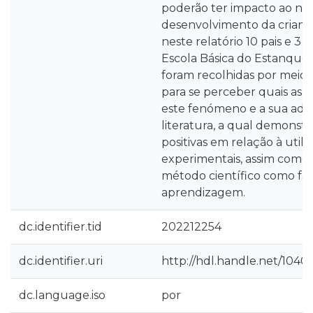
poderão ter impacto ao nív
desenvolvimento da criança
neste relatório 10 pais e 3 
Escola Básica do Estanquei
foram recolhidas por meio 
para se perceber quais as 
este fenómeno e a sua ade
literatura, a qual demonst
positivas em relação à utili
experimentais, assim como 
método científico como fac
aprendizagem.
dc.identifier.tid
202212254
dc.identifier.uri
http://hdl.handle.net/1040
dc.language.iso
por