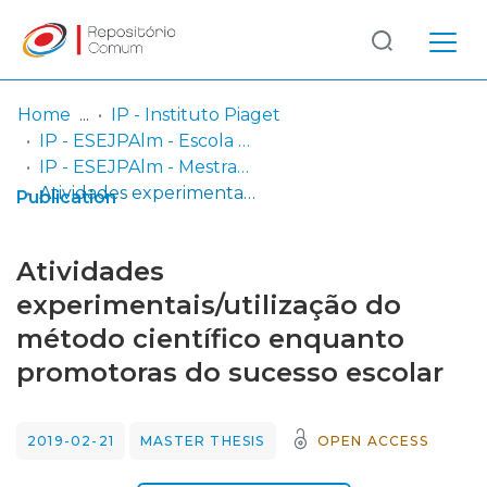
Log
(current)
In
Home
IP - Instituto Piaget
IP - ESEJPAlm - Escola Superior de Educação Jean Piaget de Almada
Communities
IP - ESEJPAlm - Mestrados
& Collections
Atividades experimentais/utilização do método científico enquanto promotoras do sucesso escolar
Publication
Browse repository
Atividades
Entities
experimentais/utilização do
método científico enquanto
Statistics
promotoras do sucesso escolar
2019-02-21
MASTER THESIS
OPEN ACCESS