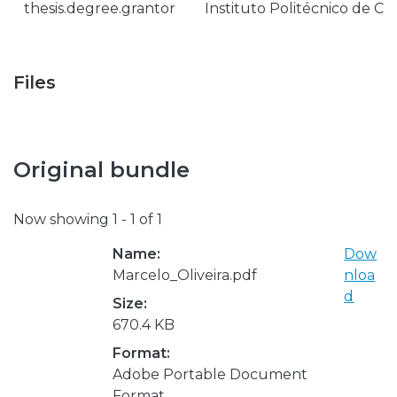
thesis.degree.grantor
Instituto Politécnico de Co
Files
Original bundle
Now showing
1 - 1 of 1
Name:
Dow
Marcelo_Oliveira.pdf
nloa
d
Size:
670.4 KB
Format:
Adobe Portable Document
Format