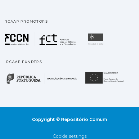
RCAAP PROMOTORS
Fundação para a Ciência
Universidade
RCAAP FUNDERS
República Portuguesa · M
União
Copyright © Repositório Comum
Cookie settings