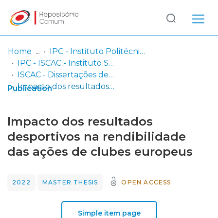
Log
(current)
In
Home
IPC - Instituto Politécnico de Coimbra
IPC - ISCAC - Instituto Superior de Contabilidade e Administração de Coimbra
Communities
ISCAC - Dissertações de Mestrado
& Collections
Impacto dos resultados desportivos na rendibilidade das ações de clubes europeus
Publication
Browse repository
Impacto dos resultados
Entities
desportivos na rendibilidade
das ações de clubes europeus
Statistics
2022
MASTER THESIS
OPEN ACCESS
Simple item page