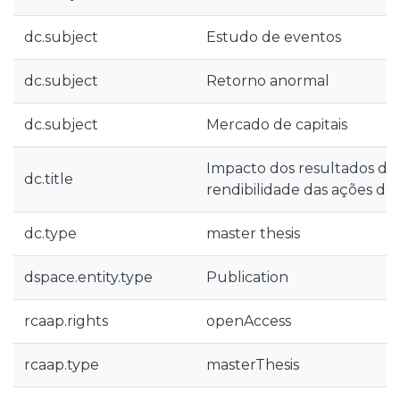
dc.subject
Estudo de eventos
dc.subject
Retorno anormal
dc.subject
Mercado de capitais
Impacto dos resultados des
dc.title
rendibilidade das ações d
dc.type
master thesis
dspace.entity.type
Publication
rcaap.rights
openAccess
rcaap.type
masterThesis