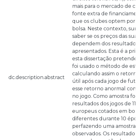
mais para o mercado de ca
fonte extra de financiamen
que os clubes optem por e
bolsa. Neste contexto, sur
saber se os preços das suas
dependem dos resultados 
apresentados. Esta é a pri
esta dissertação pretende 
foi usado o método de est
calculando assim o retorno
dc.description.abstract
útil após cada jogo de fute
esse retorno anormal com 
no jogo. Como amostra for
resultados dos jogos de 11 
europeus cotados em bolsa,
diferentes durante 10 époc
perfazendo uma amostra to
observados. Os resultados 