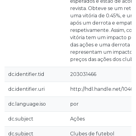
esperados e estão de acord
revista. Obteve se um ret
uma vitória de 0.45%, e um
após um derrota e empate d
respetivamente. Assim, co
vitória tem um impacto pos
das ações e uma derrota 
representam um impacto n
preços das ações dos clube
dc.identifier.tid
203031466
dc.identifier.uri
http://hdl.handle.net/1040
dc.language.iso
por
dc.subject
Ações
dc.subject
Clubes de futebol