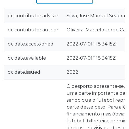
dc.contributor.advisor
Silva, José Manuel Seabra 
dc.contributor.author
Oliveira, Marcelo Jorge Carr
dc.date.accessioned
2022-07-01T18:34:15Z
dc.date.available
2022-07-01T18:34:15Z
dc.date.issued
2022
O desporto apresenta-se, c
uma parte importante da 
sendo que o futebol repr
parte desse peso. Para alé
financiamento mais óbvias 
futebol (bilheteira, prémios
direitos televisivos, …), est