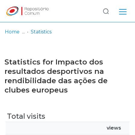
Log
(current)
In
Home
Statistics
Communities
& Collections
Statistics for Impacto dos
Browse repository
resultados desportivos na
rendibilidade das ações de
Entities
clubes europeus
Total visits
views