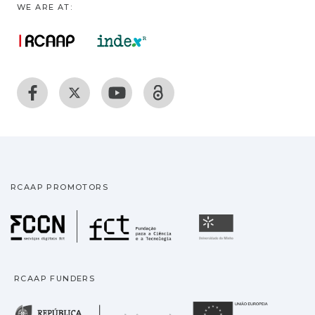
WE ARE AT:
RCAAP PROMOTORS
Fundação para a Ciência
Universidade
RCAAP FUNDERS
República Portuguesa · M
União