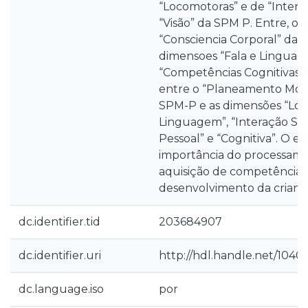
“Locomotoras” e de “Interaç
“Visão” da SPM P. Entre, o 
“Consciencia Corporal” da 
dimensoes “Fala e Linguag
“Competências Cognitivas” 
entre o “Planeamento Moto
SPM-P e as dimensões “Loco
Linguagem”, “Interação Soc
Pessoal” e “Cognitiva”. O e
importância do processame
aquisição de competências
desenvolvimento da crianç
dc.identifier.tid
203684907
dc.identifier.uri
http://hdl.handle.net/1040
dc.language.iso
por