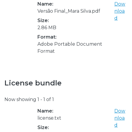
Name:
Dow
Versão Final_Mara Silva.pdf
nloa
d
Size:
2.86 MB
Format:
Adobe Portable Document
Format
License bundle
Now showing
1 - 1 of 1
Name:
Dow
license.txt
nloa
d
Size: