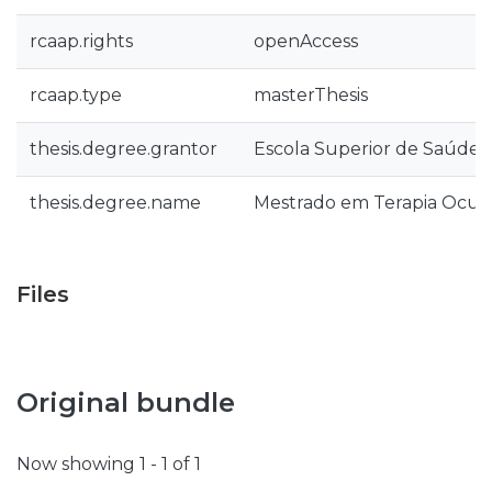
rcaap.rights
openAccess
rcaap.type
masterThesis
thesis.degree.grantor
Escola Superior de Saúde d
thesis.degree.name
Mestrado em Terapia Ocup
Files
Original bundle
Now showing
1 - 1 of 1