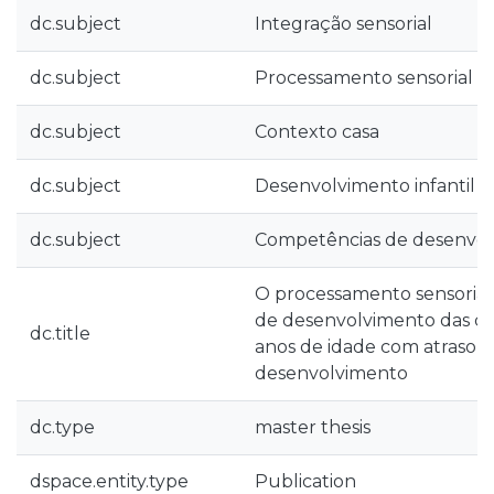
dc.subject
Integração sensorial
dc.subject
Processamento sensorial
dc.subject
Contexto casa
dc.subject
Desenvolvimento infantil
dc.subject
Competências de desenvo
O processamento sensorial
de desenvolvimento das cri
dc.title
anos de idade com atraso g
desenvolvimento
dc.type
master thesis
dspace.entity.type
Publication