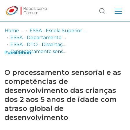
Log
(current)
In
Home
ESSA - Escola Superior de Saúde do Alcoitão
ESSA - Departamento de Terapia Ocupacional
Communities
ESSA - DTO - Dissertações (orientações em curso e trabalhos concluídos)
& Collections
O processamento sensorial e as competências de desenvolvimento das crianças dos 2 aos 5 anos de idade com atraso global de desenvolvimento
Publication
Browse repository
O processamento sensorial e as
Entities
competências de
desenvolvimento das crianças
Statistics
dos 2 aos 5 anos de idade com
atraso global de
desenvolvimento