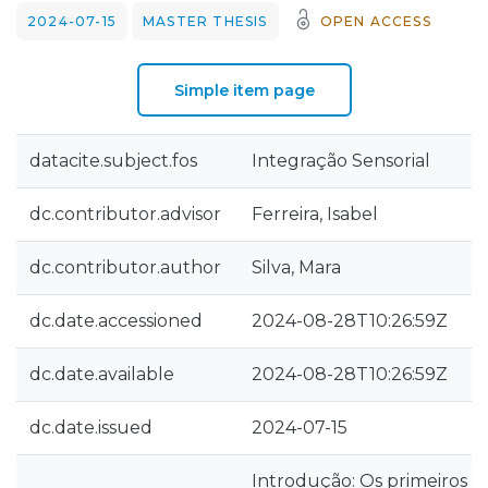
2024-07-15
MASTER THESIS
OPEN ACCESS
Simple item page
datacite.subject.fos
Integração Sensorial
dc.contributor.advisor
Ferreira, Isabel
dc.contributor.author
Silva, Mara
dc.date.accessioned
2024-08-28T10:26:59Z
dc.date.available
2024-08-28T10:26:59Z
dc.date.issued
2024-07-15
Introdução: Os primeiros a