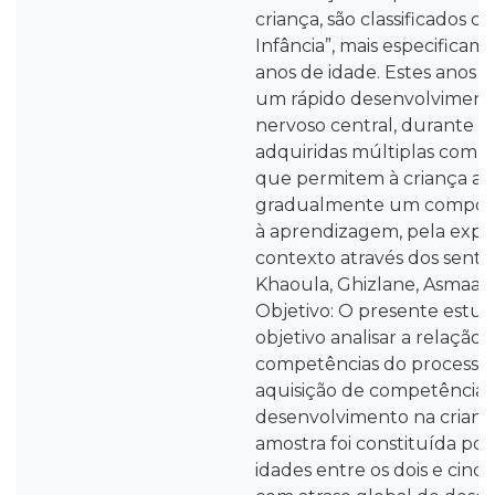
criança, são classificados c
Infância”, mais especificam
anos de idade. Estes anos 
um rápido desenvolviment
nervoso central, durante o
adquiridas múltiplas compe
que permitem à criança ad
gradualmente um comport
à aprendizagem, pela expl
contexto através dos senti
Khaoula, Ghizlane, Asmaa 
Objetivo: O presente est
objetivo analisar a relação 
competências do processam
aquisição de competências
desenvolvimento na crianç
amostra foi constituída por
idades entre os dois e cinco