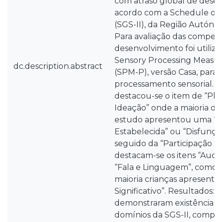
com atraso global de dese
acordo com a Schedule of G
(SGS-II), da Região Autóno
Para avaliação das compet
desenvolvimento foi utiliza
Sensory Processing Measur
dc.description.abstract
(SPM-P), versão Casa, para a
processamento sensorial. 
destacou-se o item de “Pl
Ideação” onde a maioria da
estudo apresentou uma “D
Estabelecida” ou “Disfunçã
seguido da “Participação So
destacam-se os itens “Aud
“Fala e Linguagem”, como o
maioria crianças apresent
Significativo”. Resultados: 
demonstraram existência d
domínios da SGS-II, compe