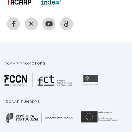
RCAAP PROMOTORS
Fundação para a Ciência
Universidade
RCAAP FUNDERS
República Portuguesa · M
União