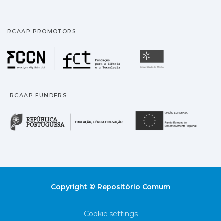
RCAAP PROMOTORS
Fundação para a Ciência
Universidade
RCAAP FUNDERS
República Portuguesa · M
União
Copyright © Repositório Comum
Cookie settings