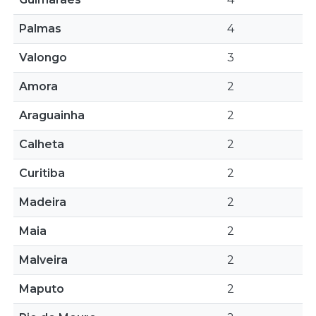
Palmas
4
Valongo
3
Amora
2
Araguainha
2
Calheta
2
Curitiba
2
Madeira
2
Maia
2
Malveira
2
Maputo
2