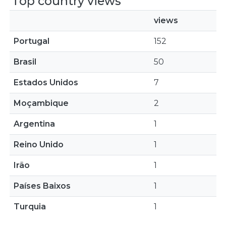
Top country views
views
Portugal
152
Brasil
50
Estados Unidos
7
Moçambique
2
Argentina
1
Reino Unido
1
Irão
1
Países Baixos
1
Turquia
1