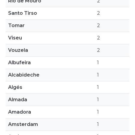
Rio de Mouro
2
Santo Tirso
2
Tomar
2
Viseu
2
Vouzela
2
Albufeira
1
Alcabideche
1
Algés
1
Almada
1
Amadora
1
Amsterdam
1