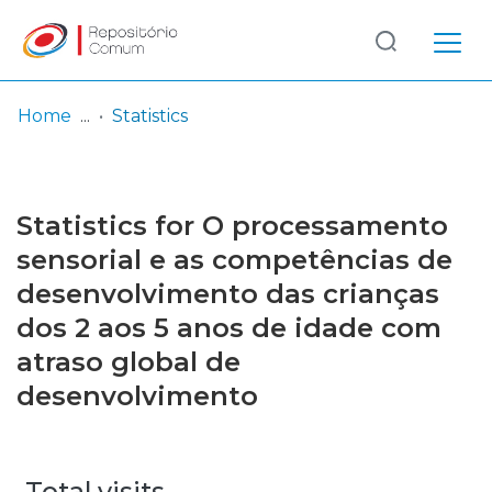
Log
(current)
In
Home
Statistics
Communities
& Collections
Statistics for O processamento
Browse repository
sensorial e as competências de
desenvolvimento das crianças
Entities
dos 2 aos 5 anos de idade com
atraso global de
desenvolvimento
Total visits