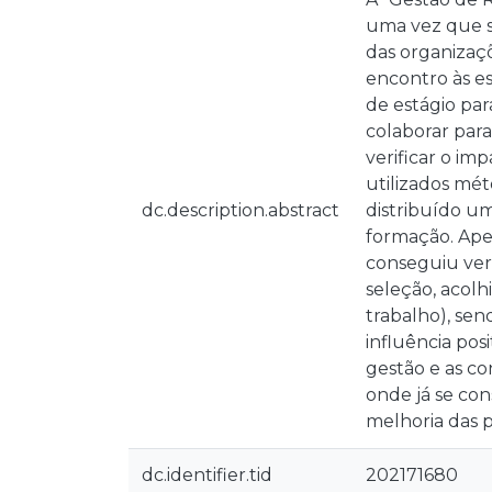
uma vez que s
das organizaçõ
encontro às es
de estágio par
colaborar par
verificar o i
utilizados mét
dc.description.abstract
distribuído um
formação. Apes
conseguiu veri
seleção, acol
trabalho), sen
influência pos
gestão e as c
onde já se con
melhoria das p
dc.identifier.tid
202171680