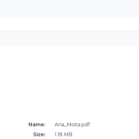
Name:
Ana_Moita.pdf
Size:
1.18 MB