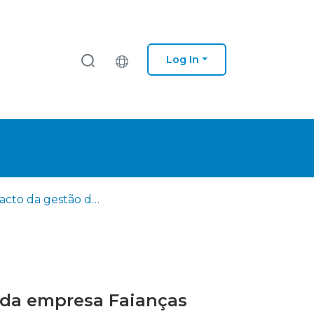
Log In
O impacto da gestão dos recursos humanos na performance da empresa Faianças Primagera, S A
 da empresa Faianças