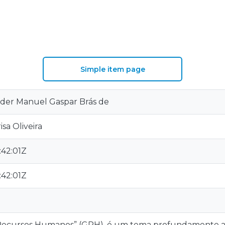
S
Simple item page
der Manuel Gaspar Brás de
sa Oliveira
:42:01Z
:42:01Z
Recursos Humanos” (GRH), é um tema profundamente a