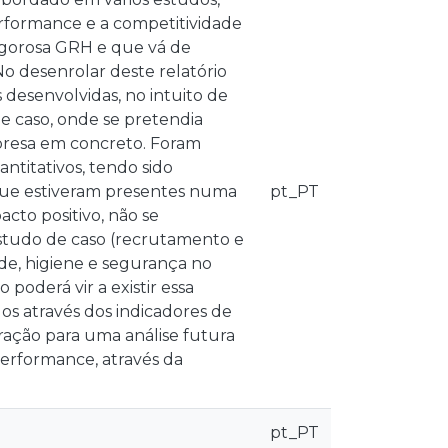
rformance e a competitividade
rigorosa GRH e que vá de
No desenrolar deste relatório
 desenvolvidas, no intuito de
e caso, onde se pretendia
mpresa em concreto. Foram
antitativos, tendo sido
s que estiveram presentes numa
pt_PT
cto positivo, não se
estudo de caso (recrutamento e
de, higiene e segurança no
poderá vir a existir essa
os através dos indicadores de
ração para uma análise futura
 performance, através da
pt_PT