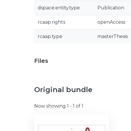
dspace.entity.type
Publication
rcaap.rights
openAccess
rcaap.type
masterThesis
Files
Original bundle
Now showing
1 - 1 of 1