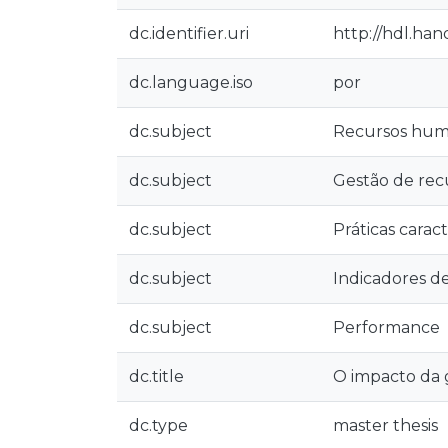
dc.identifier.uri
http://hdl.ha
dc.language.iso
por
dc.subject
Recursos hu
dc.subject
Gestão de re
dc.subject
Práticas carac
dc.subject
Indicadores d
dc.subject
Performance
dc.title
O impacto da 
dc.type
master thesis