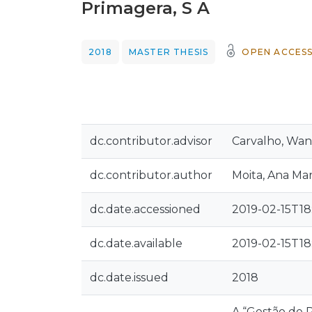
Primagera, S A
2018
MASTER THESIS
OPEN ACCES
dc.contributor.advisor
Carvalho, Wan
dc.contributor.author
Moita, Ana Mari
dc.date.accessioned
2019-02-15T18
dc.date.available
2019-02-15T18
dc.date.issued
2018
A “Gestão de 