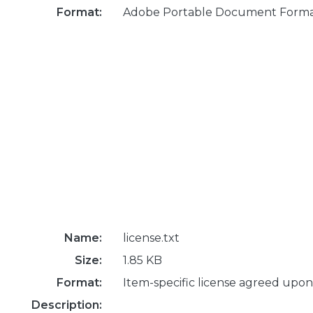
Format:
Adobe Portable Document Form
Name:
license.txt
Size:
1.85 KB
Format:
Item-specific license agreed upon
Description: