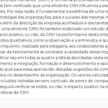
e tem verificado que uma eficiente GRH influencia a pe
es. Por essa razão, é fundamental a existência de uma 
tratégias das organizações, para o sucesso das mesmas. 
a além da descrição da empresa acolhedora e das tarefas
a uma eficiente GRH, foi também elaborado um estudo d
mpacto positivo, ou não, da GRH na performance desta e
odos qualitativos, como a observação e a entrevista, e qu
 inquérito, realizado pela estagiária, aos colaboradore
ar de teoricamente se constatar a veracidade desse impa
ficar isso em todas as quatro práticas abordadas neste 
himento e integração, formação e desenvolvimento e saú
do que para essas apenas são deixadas sugestões de como 
itiva no desempenho da organização. Os valores calculad
onclusões retiradas servem, contudo, de ponto de compa
seguirá verificar se existe, ou não, o impacto positivo na
ráticas de GRH.