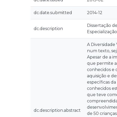
dc.date.submitted
2014-12
Dissertação d
dc.description
Especializaçã
A Diversidade 
num texto, sej
Apesar de a i
que permite a 
conhecidos e o
aquisição e d
específicas da
conhecidos es
que teve como 
compreendidas 
desenvolvimen
dc.description.abstract
de 50 criança