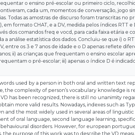
equentar o ensino pré-escolar ou primeiro ciclo, recolh
ontiveram, cada um, momentos de conversação, jogo sim
órias. Todas as amostras de discurso foram transcritas 
), em formato CHAT, e a DV, medida pelos índices RTT e
és dos comandos freq e vocd, para cada faixa etária e co
da a análise estatística dos dados. Concluiu-se que i) o RT
, entre os 3 e 7 anos de idade e o D apenas reflete difer
 anos; ii) as crianças que frequentam o ensino escolar 
requentam o pré-escolar; iii) apenas o índice D é indic
 words used by a person in both oral and written text re
e, the complexity of person’s vocabulary knowledge is 
VD has been recognized, there is still no unanimity rega
btain more valid results. Nowadays, indexes such as Ty
 and the most widely used in several areas of linguistic 
t of oral language, second language learning, specific
behavioural disorders. However, for european portugue
s, the purpose of this work was to describe the VD mea