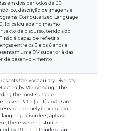
idas em dois períodos de 30
bólico, descrição de imagens e
no programa Computerized Language
 D, foi calculada no mesmo
ntexto de discurso, tendo sido
T não é capaz de refletir a
enças entre os 3 e os 6 anos e
apresentam uma DV superior à das
ador de desenvolvimento
presents the Vocabulary Diversity
reflected by VD. Although the
rding the most suitable
pe-Token Ratio (RTT) and D are
research, namely in acquisition
 language disorders, aphasia,
se, there were no studies
sured by RTT and D indexes in