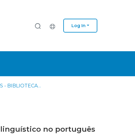
Log In
IPS - ESS - BIBLIOTECA - Dissertações de mestrado
linguístico no português