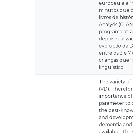
europeu e a fr
minutos que c
livros de hist
Analysis (CLAN
programa atrav
depois realiza
evolução da DV
entre os 3 e 7
crianças que f
linguístico.
The variety of
(VD). Therefor
importance of 
parameter to o
the best-known
and developmen
dementia and 
available. Thu