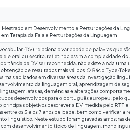
e Mestrado em Desenvolvimento e Perturbações da Lin
o em Terapia da Fala e Perturbações da Linguagem
Vocabular (DV) relaciona a variedade de palavras que sã
a ele oral ou escrito, refletindo assim a complexidade 
mportância da DV ser reconhecida, não existe ainda um
obtenção de resultados mais válidos. O Rácio Type-Token
s mais aplicados em diversas áreas da investigação lin
esenvolvimento da linguagem oral, aprendizagem de se
 linguagem, afasias, demências e alterações comportamen
tudos desenvolvidos para o português europeu, pelo qu
principais objetivos descrever a DV, medida pelo RTT e
entre os 3 e os 7 anos de idade, bem como verificar a r
to linguístico. Neste estudo foram gravadas amostras de
s com desenvolvimento típico de linguagem, monolingues