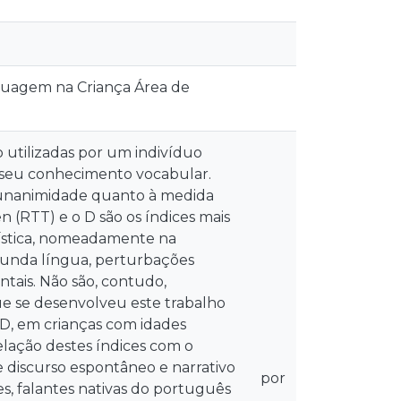
guagem na Criança Área de
o utilizadas por um indivíduo
do seu conhecimento vocabular.
a unanimidade quanto à medida
 (RTT) e o D são os índices mais
guística, nomeadamente na
gunda língua, perturbações
tais. Não são, contudo,
e se desenvolveu este trabalho
 D, em crianças com idades
elação destes índices com o
 discurso espontâneo e narrativo
por
, falantes nativas do português