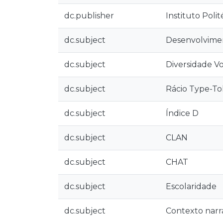
dc.publisher
Instituto Poli
dc.subject
Desenvolvimen
dc.subject
Diversidade V
dc.subject
Rácio Type-T
dc.subject
Índice D
dc.subject
CLAN
dc.subject
CHAT
dc.subject
Escolaridade
dc.subject
Contexto narr