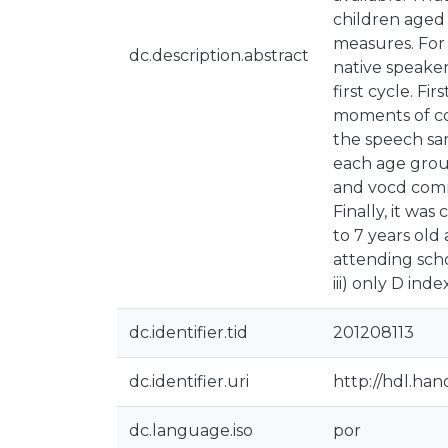
children aged
measures. For 
dc.description.abstract
native speake
first cycle. F
moments of con
the speech sa
each age grou
and vocd comma
Finally, it wa
to 7 years old
attending sch
iii) only D in
dc.identifier.tid
201208113
dc.identifier.uri
http://hdl.han
dc.language.iso
por