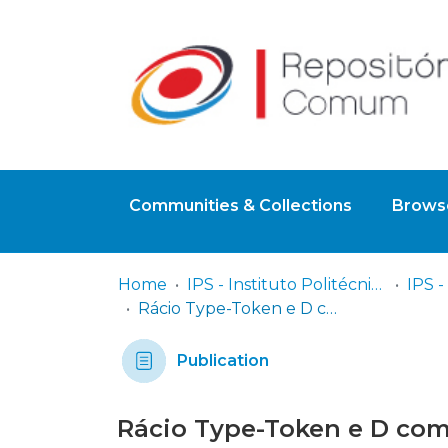
Communities & Collections
Browse
Home
IPS - Instituto Politécnico de Setúbal
Rácio Type-Token e D como indicadores de desenvolvimento linguístico no português europeu
Publication
Rácio Type-Token e D com