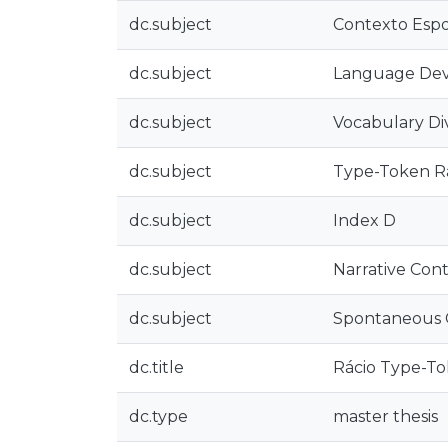
dc.subject
Contexto Esp
dc.subject
Language De
dc.subject
Vocabulary Div
dc.subject
Type-Token R
dc.subject
Index D
dc.subject
Narrative Con
dc.subject
Spontaneous 
dc.title
Rácio Type-To
dc.type
master thesis