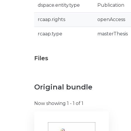
dspace.entity.type
Publication
rcaap.rights
openAccess
rcaap.type
masterThesis
Files
Original bundle
Now showing
1 - 1 of 1