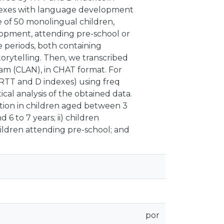
ndexes with language development
e of 50 monolingual children,
opment, attending pre-school or
e periods, both containing
orytelling. Then, we transcribed
m (CLAN), in CHAT format. For
RTT and D indexes) using freq
cal analysis of the obtained data.
lution in children aged between 3
6 to 7 years; ii) children
ldren attending pre-school; and
por