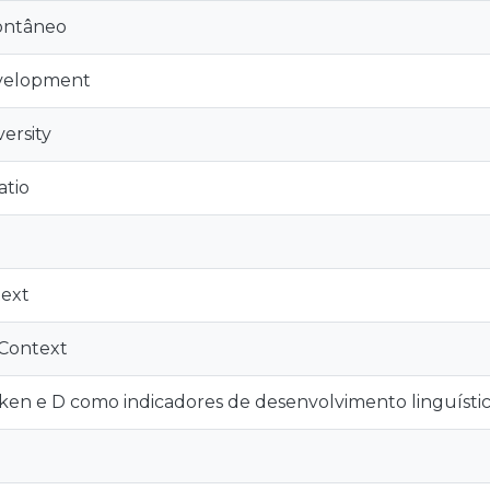
ontâneo
velopment
ersity
atio
text
Context
ken e D como indicadores de desenvolvimento linguíst