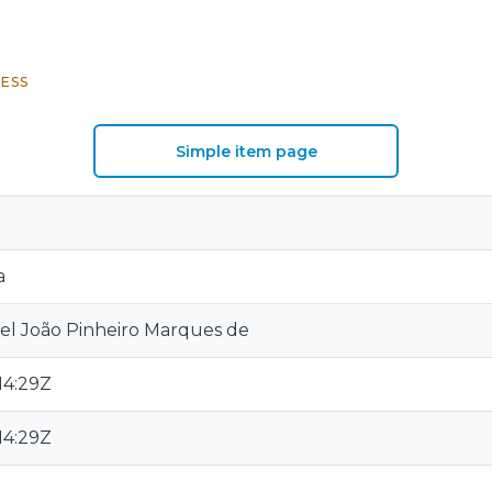
ESS
Simple item page
a
l João Pinheiro Marques de
14:29Z
14:29Z