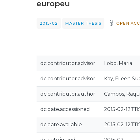
europeu
2015-02
MASTER THESIS
OPEN ACC
dc.contributor.advisor
Lobo, Maria
dc.contributor.advisor
Kay, Eileen Su
dc.contributor.author
Campos, Raque
dc.date.accessioned
2015-02-12T11:
dc.date.available
2015-02-12T11:
dc.date.issued
2015-02