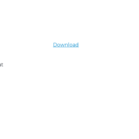
Download
at