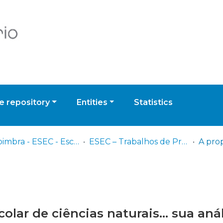
 repository
Entities
Statistics
UPCoimbra - ESEC - Escola Superior de Educação de Coimbra
ESEC – Trabalhos de Projeto | Relatórios de Estágio | Projetos de Investigação
lar de ciências naturais… sua análi