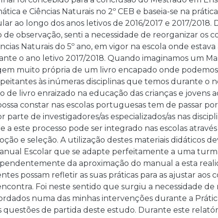
tica e Ciências Naturais no 2º CEB e baseia-se na prátic
ular ao longo dos anos letivos de 2016/2017 e 2017/2018. D
 de observação, senti a necessidade de reorganizar os 
cias Naturais do 5º ano, em vigor na escola onde estava
rante o ano letivo 2017/2018. Quando imaginamos um Ma
m muito própria de um livro encapado onde podemos c
eitantes às inúmeras disciplinas que temos durante o no
o de livro enraizado na educação das crianças e jovens
possa constar nas escolas portuguesas tem de passar por
 parte de investigadores/as especializados/as nas discipli
e a este processo pode ser integrado nas escolas atravé
oção e seleção. A utilização destes materiais didáticos d
anual Escolar que se adapte perfeitamente a uma turma
ependentemente da aproximação do manual a esta realid
ntes possam refletir as suas práticas para as ajustar ao
encontra. Foi neste sentido que surgiu a necessidade de
rdados numa das minhas intervenções durante a Prática
questões de partida deste estudo. Durante este relatór