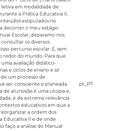
a letiva em modalidade de
urante a Prática Educativa II,
conteúdos estipulados no
 a decorrer o meu estágio
nual Escolar, deparamo-nos
onsultar os diversos
sso percurso escolar. É, sem
 ao redor do mundo. Para que
 uma avaliação didático-
nas e ciclos de ensino e só
s de um processo de
eve ser consciente e planeada.
pt_PT
 de alunos/as é uma utopia e,
ade, é de extrema relevância
s contextos educativos em que a
 reorganizar a ordem dos
 Educativa II e de onde
io faço a análise do Manual