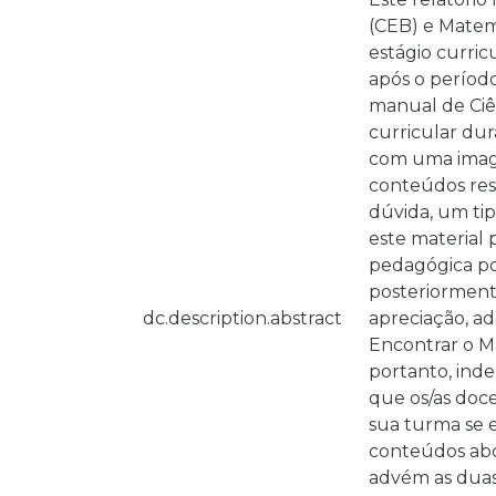
(CEB) e Matemá
estágio curric
após o período
manual de Ciên
curricular du
com uma image
conteúdos resp
dúvida, um tip
este material 
pedagógica por
posteriorment
dc.description.abstract
apreciação, ad
Encontrar o M
portanto, ind
que os/as doce
sua turma se 
conteúdos abo
advém as duas 