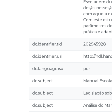
Escolar em dua
dos/as nossos
com aquela qu
Com este estu
parâmetros de
prática e adap
dc.identifier.tid
202945928
dc.identifier.uri
http://hdl.ha
dc.language.iso
por
dc.subject
Manual Escola
dc.subject
Legislação so
dc.subject
Análise do Man