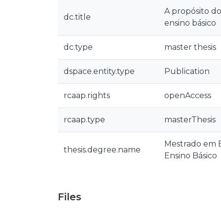
A propósito do
dc.title
ensino básico
dc.type
master thesis
dspace.entity.type
Publication
rcaap.rights
openAccess
rcaap.type
masterThesis
Mestrado em En
thesis.degree.name
Ensino Básico
Files