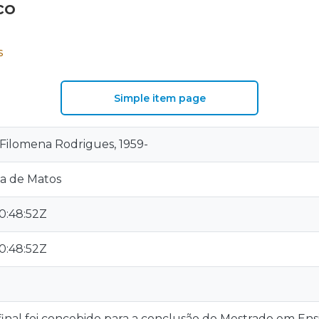
co
S
Simple item page
a Filomena Rodrigues, 1959-
a de Matos
0:48:52Z
0:48:52Z
 final foi concebido para a conclusão do Mestrado em Ensi