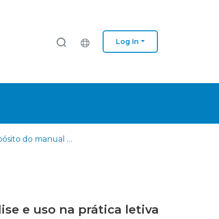
Log In
A propósito do manual escolar de ciências naturais… sua análise e uso na prática letiva do 2º ciclo de ensino básico
se e uso na prática letiva