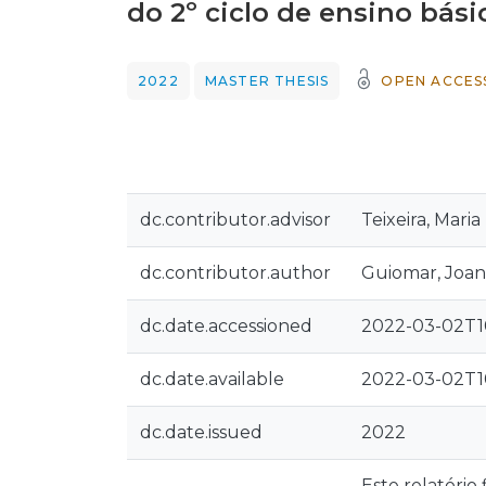
do 2º ciclo de ensino bási
2022
MASTER THESIS
OPEN ACCES
dc.contributor.advisor
Teixeira, Mari
dc.contributor.author
Guiomar, Joan
dc.date.accessioned
2022-03-02T1
dc.date.available
2022-03-02T1
dc.date.issued
2022
Este relatório