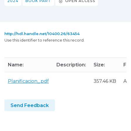
2024
BOOK PART
OPEN ACCESS
http://hdl.handle.net/10400.26/63454
Use this identifier to reference this record.
Name:
Description:
Size:
Fo
Planificacion_.pdf
357.46 KB
Ad
Send Feedback