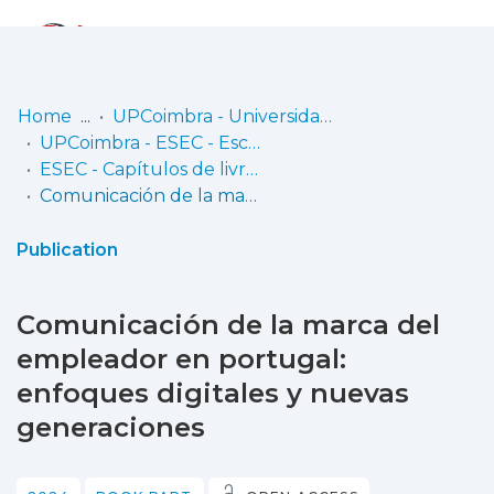
Log
(current)
In
Home
UPCoimbra - Universidade Politécnica de Coimbra
UPCoimbra - ESEC - Escola Superior de Educação de Coimbra
Communities
ESEC - Capítulos de livros
& Collections
Comunicación de la marca del empleador en portugal: enfoques digitales y nuevas generaciones
Browse repository
Publication
Entities
Comunicación de la marca del
Statistics
empleador en portugal:
enfoques digitales y nuevas
generaciones