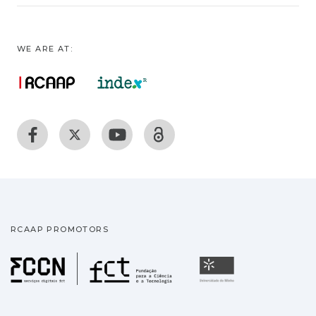
WE ARE AT:
RCAAP PROMOTORS
Fundação para a Ciência
Universidade