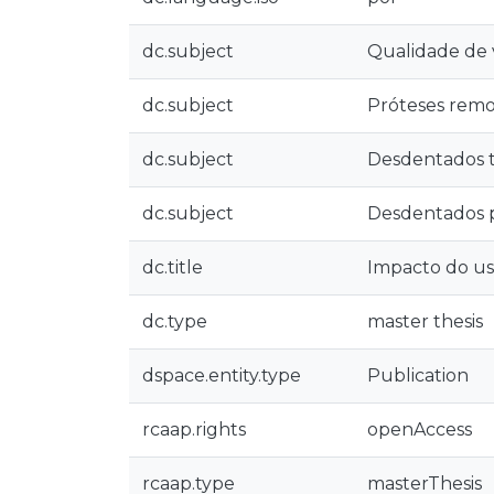
dc.subject
Qualidade de 
dc.subject
Próteses remo
dc.subject
Desdentados t
dc.subject
Desdentados p
dc.title
Impacto do uso
dc.type
master thesis
dspace.entity.type
Publication
rcaap.rights
openAccess
rcaap.type
masterThesis