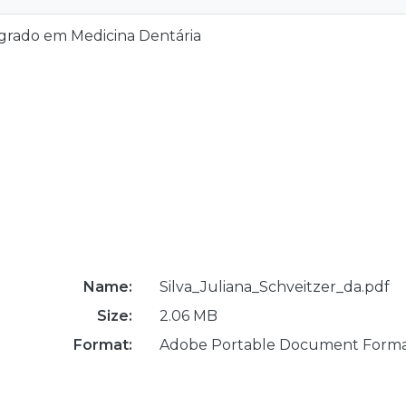
grado em Medicina Dentária
Name:
Silva_Juliana_Schveitzer_da.pdf
Size:
2.06 MB
Format:
Adobe Portable Document Form