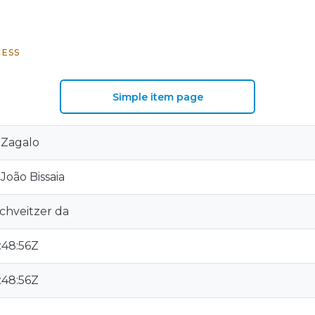
CESS
Simple item page
s Zagalo
João Bissaia
Schveitzer da
:48:56Z
:48:56Z