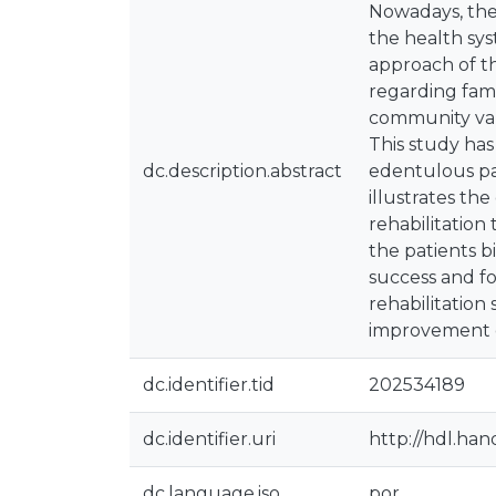
Nowadays, the 
the health sys
approach of th
regarding famil
community value
This study has
dc.description.abstract
edentulous pat
illustrates th
rehabilitation
the patients b
success and fo
rehabilitation
improvement o
dc.identifier.tid
202534189
dc.identifier.uri
http://hdl.ha
dc.language.iso
por