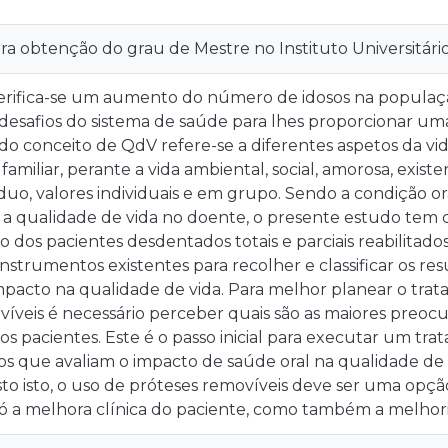
ra obtenção do grau de Mestre no Instituto Universitári
rifica-se um aumento do número de idosos na populaç
desafios do sistema de saúde para lhes proporcionar um
o conceito de QdV refere-se a diferentes aspetos da vid
 familiar, perante a vida ambiental, social, amorosa, exis
íduo, valores individuais e em grupo. Sendo a condição ora
ar a qualidade de vida no doente, o presente estudo tem
dos pacientes desdentados totais e parciais reabilitado
strumentos existentes para recolher e classificar os re
mpacto na qualidade de vida. Para melhor planear o tra
íveis é necessário perceber quais são as maiores preoc
os pacientes. Este é o passo inicial para executar um tra
os que avaliam o impacto de saúde oral na qualidade de
sto isto, o uso de próteses removíveis deve ser uma opçã
só a melhora clínica do paciente, como também a melhori