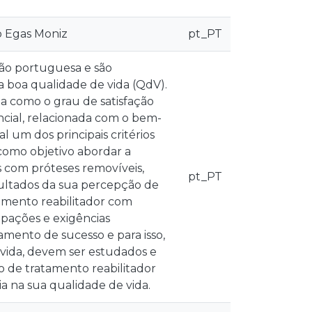
o Egas Moniz
pt_PT
ão portuguesa e são
a boa qualidade de vida (QdV).
a como o grau de satisfação
tencial, relacionada com o bem-
l um dos principais critérios
 como objetivo abordar a
s com próteses removíveis,
pt_PT
sultados da sua percepção de
tamento reabilitador com
upações e exigências
tamento de sucesso e para isso,
 vida, devem ser estudados e
o de tratamento reabilitador
a na sua qualidade de vida.