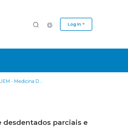
Log In
EM - IUEM - Medicina Dentária
e desdentados parciais e