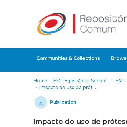
Communities & Collections
Browse
Home
EM - Egas Moniz School of Health & Science
Impacto do uso de prótese removível na qualidade de vida de desdentados parciais e totais
Publication
Impacto do uso de prótes