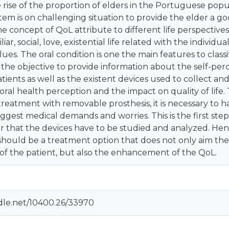
rise of the proportion of elders in the Portuguese popu
tem is on challenging situation to provide the elder a goo
e concept of QoL attribute to different life perspectives 
iar, social, love, existential life related with the individu
s. The oral condition is one the main features to classify 
 the objective to provide information about the self-perc
ients as well as the existent devices used to collect and
e oral health perception and the impact on quality of life
 treatment with removable prosthesis, it is necessary to
iggest medical demands and worries. This is the first step
r that the devices have to be studied and analyzed. He
 should be a treatment option that does not only aim the 
f the patient, but also the enhancement of the QoL.
ndle.net/10400.26/33970