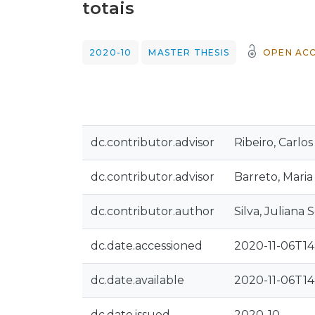
totais
2020-10
MASTER THESIS
OPEN AC
dc.contributor.advisor
Ribeiro, Carlo
dc.contributor.advisor
Barreto, Maria 
dc.contributor.author
Silva, Juliana 
dc.date.accessioned
2020-11-06T14
dc.date.available
2020-11-06T14
dc.date.issued
2020-10