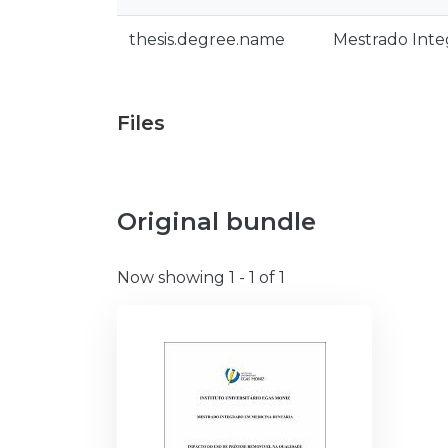
thesis.degree.name
Mestrado Inte
Files
Original bundle
Now showing
1 - 1 of 1