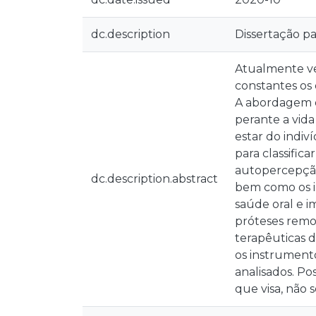
dc.description
Dissertação pa
Atualmente ve
constantes os 
A abordagem d
perante a vida
estar do indiv
para classific
autopercepção 
dc.description.abstract
bem como os in
saúde oral e i
próteses remov
terapêuticas d
os instrument
analisados. Po
que visa, não 