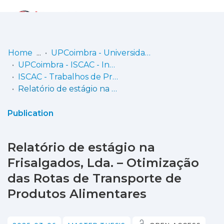
Log
(current)
In
Home
UPCoimbra - Universidade Politécnica de Coimbra
UPCoimbra - ISCAC - Instituto Superior de Contabilidade e Administração de Coimbra
Communities
ISCAC - Trabalhos de Projeto | Relatórios de Estágio
& Collections
Relatório de estágio na Frisalgados, Lda. – Otimização das Rotas de Transporte de Produtos Alimentares
Browse repository
Publication
Entities
Relatório de estágio na
Statistics
Frisalgados, Lda. – Otimização
das Rotas de Transporte de
Produtos Alimentares