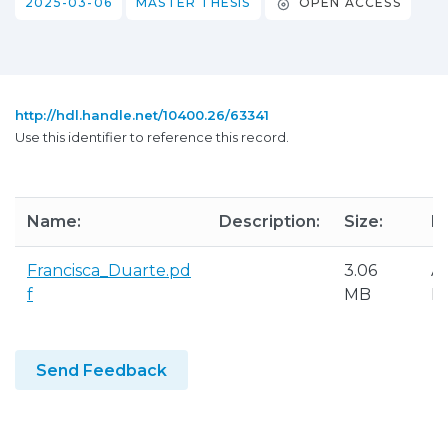
2025-03-06
MASTER THESIS
OPEN ACCESS
http://hdl.handle.net/10400.26/63341
Use this identifier to reference this record.
Name:
Description:
Size:
F
Francisca_Duarte.pd
3.06
A
f
MB
P
Send Feedback