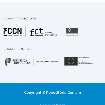
RCAAP PROMOTORS
Fundação para a Ciência
Universidade
RCAAP FUNDERS
República Portuguesa · M
União
Copyright © Repositório Comum