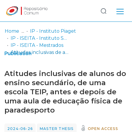
Log
(current)
In
Home
IP - Instituto Piaget
IP - ISEITA - Instituto Superior de Estudos Interculturais e Transdisciplinares de Almada
Communities
IP - ISEITA - Mestrados
& Collections
Atitudes inclusivas de alunos do ensino secundário, de uma escola TEIP, antes e depois de uma aula de educação física de paradesporto
Publication
Browse repository
Atitudes inclusivas de alunos do
Entities
ensino secundário, de uma
escola TEIP, antes e depois de
Statistics
uma aula de educação física de
paradesporto
2024-06-26
MASTER THESIS
OPEN ACCESS