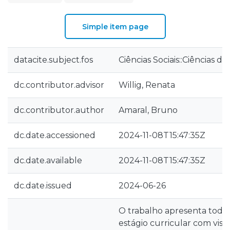
Simple item page
datacite.subject.fos
Ciências Sociais::Ciências 
dc.contributor.advisor
Willig, Renata
dc.contributor.author
Amaral, Bruno
dc.date.accessioned
2024-11-08T15:47:35Z
dc.date.available
2024-11-08T15:47:35Z
dc.date.issued
2024-06-26
O trabalho apresenta toda 
estágio curricular com vist