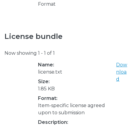
Format
License bundle
Now showing
1 - 1 of 1
Name:
Dow
license.txt
nloa
d
Size:
1.85 KB
Format:
Item-specific license agreed
upon to submission
Description: