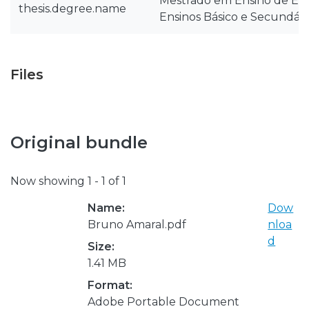
Mestrado em Ensino de Edu
thesis.degree.name
Ensinos Básico e Secundári
Files
Original bundle
Now showing
1 - 1 of 1
Name:
Dow
Bruno Amaral.pdf
nloa
d
Size:
1.41 MB
Format:
Adobe Portable Document