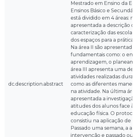
Mestrado em Ensino da Edu
Ensinos Básico e Secundár
está dividido em 4 áreas: na
apresentada a descrição 
caracterização das escolas
dos espaços para a prática 
Na área II são apresentado
fundamentais como: o ensi
aprendizagem, o planeamen
área III apresenta uma des
atividades realizadas duran
dc.description.abstract
como as diferentes maneir
na atividade. Na última área,
apresentada a investigação
atitudes dos alunos face à
educação física. O protoco
consistiu na aplicação de u
Passado uma semana, a apl
intervenção e passado out