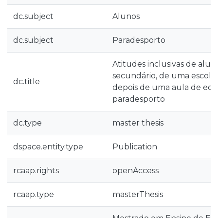
dc.subject
Alunos
dc.subject
Paradesporto
Atitudes inclusivas de alun
secundário, de uma escola 
dc.title
depois de uma aula de edu
paradesporto
dc.type
master thesis
dspace.entity.type
Publication
rcaap.rights
openAccess
rcaap.type
masterThesis