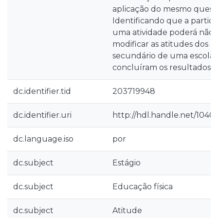
aplicação do mesmo questi
Identificando que a partic
uma atividade poderá não s
modificar as atitudes dos a
secundário de uma escola
concluíram os resultados.
dc.identifier.tid
203719948
dc.identifier.uri
http://hdl.handle.net/1040
dc.language.iso
por
dc.subject
Estágio
dc.subject
Educação física
dc.subject
Atitude