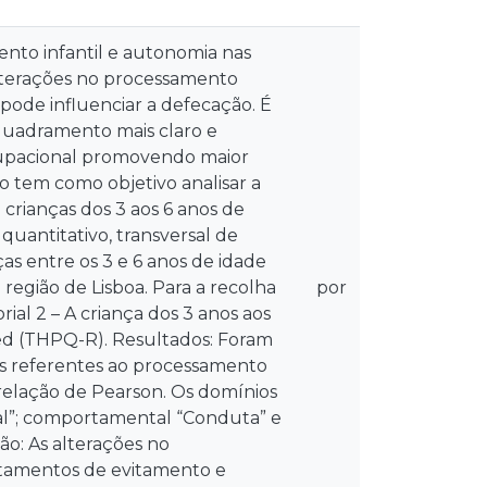
nto infantil e autonomia nas
alterações no processamento
 pode influenciar a defecação. É
nquadramento mais claro e
cupacional promovendo maior
o tem como objetivo analisar a
crianças dos 3 aos 6 anos de
uantitativo, transversal de
ças entre os 3 e 6 anos de idade
região de Lisboa. Para a recolha
por
ial 2 – A criança dos 3 anos aos
ised (THPQ-R). Resultados: Foram
tes referentes ao processamento
rrelação de Pearson. Os domínios
Oral”; comportamental “Conduta” e
ão: As alterações no
rtamentos de evitamento e