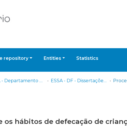
 repository
Entities
Statistics
ESSA - Departamento de Fisioterapia
ESSA - DF - Dissertações (orientações em curso e trabalhos concluídos)
e os hábitos de defecação de crian