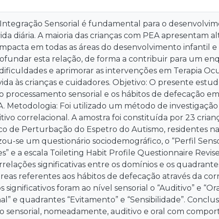
 Integração Sensorial é fundamental para o desenvolvime
vida diária. A maioria das crianças com PEA apresentam 
impacta em todas as áreas do desenvolvimento infantil e
rofundar esta relação, de forma a contribuir para um e
dificuldades e aprimorar as intervenções em Terapia O
ida às crianças e cuidadores. Objetivo: O presente estud
o processamento sensorial e os hábitos de defecação em 
 Metodologia: Foi utilizado um método de investigação q
itivo correlacional. A amostra foi constituída por 23 crian
o de Perturbação do Espetro do Autismo, residentes na 
izou-se um questionário sociodemográfico, o “Perfil Sensor
es” e a escala Toileting Habit Profile Questionnaire Rev
relações significativas entre os domínios e os quadran
 áreas referentes aos hábitos de defecação através da co
 significativos foram ao nível sensorial o “Auditivo” e “
l” e quadrantes “Evitamento” e “Sensibilidade”. Conclus
 sensorial, nomeadamente, auditivo e oral com compo