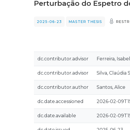
Perturbação do Espetro 
2025-06-23
MASTER THESIS
RESTR
dc.contributor.advisor
Ferreira, Isab
dc.contributor.advisor
Silva, Claúdia 
dc.contributor.author
Santos, Alice
dc.date.accessioned
2026-02-09T15
dc.date.available
2026-02-09T15
dc.date.issued
2025-06-23