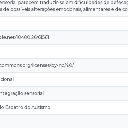
 sensorial parecem traduzir-se em dificuldades de defe
de possíveis alterações emocionais, alimentares e de c
dle.net/10400.26/61561
ecommons.org/licenses/by-nc/4.0/
cional
ntegração sensorial
o Espetro do Autismo