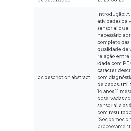
Introdução: A
atividades da 
sensorial que 
necessário ap
completo das 
qualidade de v
relação entre 
idade com PEA.
carácter descr
dc.description.abstract
com diagnóstic
de dados, util
14 anos 11 mes
observadas cor
sensorial e as
com resultados
“Socioemociona
processamento