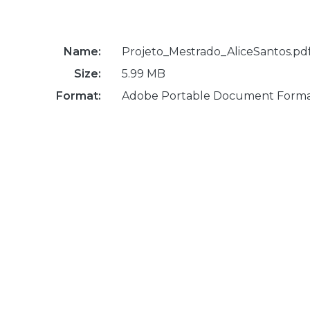
Name:
Projeto_Mestrado_AliceSantos.pd
Size:
5.99 MB
Format:
Adobe Portable Document Form