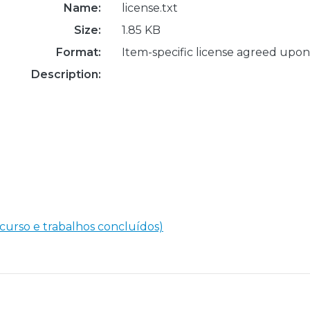
Name:
license.txt
Size:
1.85 KB
Format:
Item-specific license agreed upon
Description:
 curso e trabalhos concluídos)