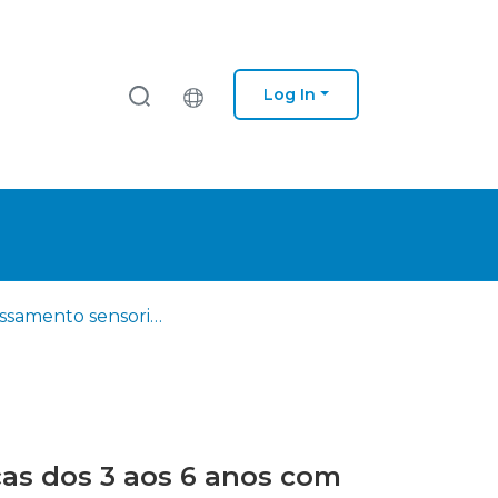
Log In
Processamento sensorial e os hábitos de defecação de crianças dos 3 aos 6 anos com Perturbação do Espetro do Autismo
ças dos 3 aos 6 anos com