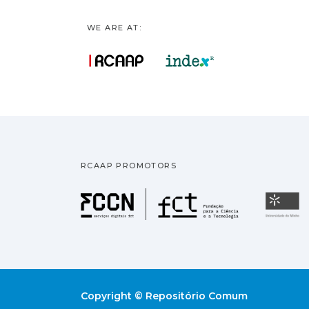
WE ARE AT:
RCAAP PROMOTORS
Fundação pa
U
Copyright © Repositório Comum