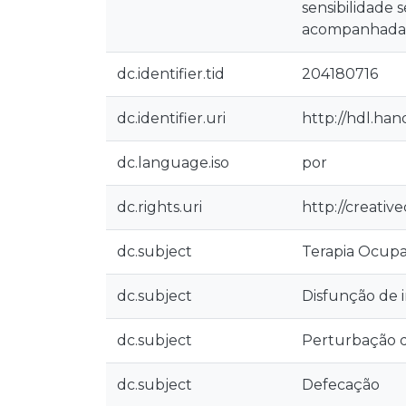
sensibilidade
acompanhadas 
dc.identifier.tid
204180716
dc.identifier.uri
http://hdl.han
dc.language.iso
por
dc.rights.uri
http://creativ
dc.subject
Terapia Ocupa
dc.subject
Disfunção de i
dc.subject
Perturbação d
dc.subject
Defecação