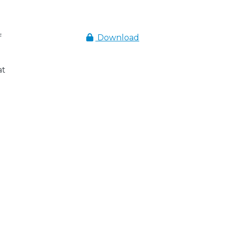
f
Download
at