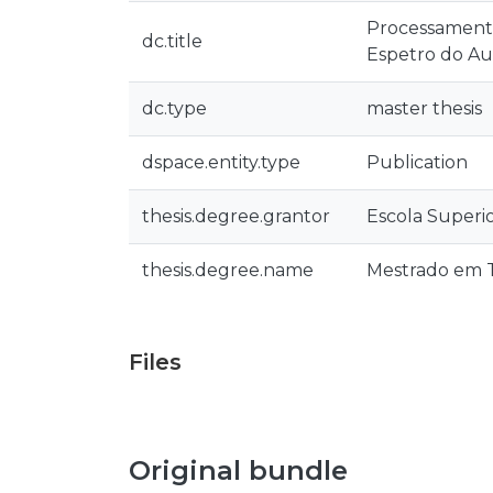
Processamento
dc.title
Espetro do Au
dc.type
master thesis
dspace.entity.type
Publication
thesis.degree.grantor
Escola Superi
thesis.degree.name
Mestrado em T
Files
Original bundle