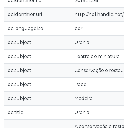
dc.identifier.tid
201822261
dc.identifier.uri
http://hdl.handle.net/
dc.language.iso
por
dc.subject
Urania
dc.subject
Teatro de miniatura
dc.subject
Conservação e restaur
dc.subject
Papel
dc.subject
Madeira
dc.title
Urania
A conservação e resta