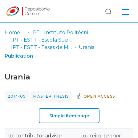
Log
(current)
In
Home
IPT - Instituto Politécnico de Tomar
IPT - ESTT - Escola Superior de Tecnologia de Tomar
Communities
IPT - ESTT - Teses de Mestrado ou Doutoramento
Urania
& Collections
Publication
Browse repository
Urania
Entities
2014-09
MASTER THESIS
OPEN ACCESS
Statistics
Simple item page
dc.contributor.advisor
Loureiro, Leonor