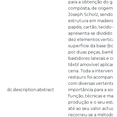
para a obtenção do gra
compósita, de origem a
Joseph Scholz, sendo c
estrutura em madeira r
papéis, cartão, tecido e
apresenta-se dividido 
dez elementos verticai
superfície da base (boc
por duas peças, bamboli
bastidores laterais e ce
têxtil amovível aplicad
cena. Toda a intervenç
restauro foi acompanh
com diversas vertentes
dc.description.abstract
importância para a soc
função, técnicas e mater
produção e o seu esta
até ao seu valor actual
recorreu-se a métodos 