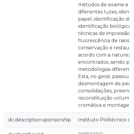
métodos de exame e aná
diferentes luzes, identi
papel, identificação de
identificação biológica,
técnicas de impressão, co
fluorescência de raios 
conservação e restauro
acordo com a natureza 
encontrados, sendo por 
metodologias diferentes
Esta, no geral, passou 
desmontagem de peças,
consolidações, preench
reconstituição volumét
cromática e montagem f
dc.description.sponsorship
Instituto Politécnico d