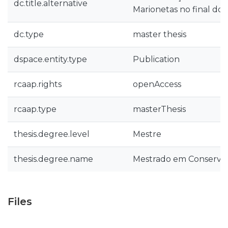
dc.title.alternative
Marionetas no final do 
dc.type
master thesis
dspace.entity.type
Publication
rcaap.rights
openAccess
rcaap.type
masterThesis
thesis.degree.level
Mestre
thesis.degree.name
Mestrado em Conserva
Files