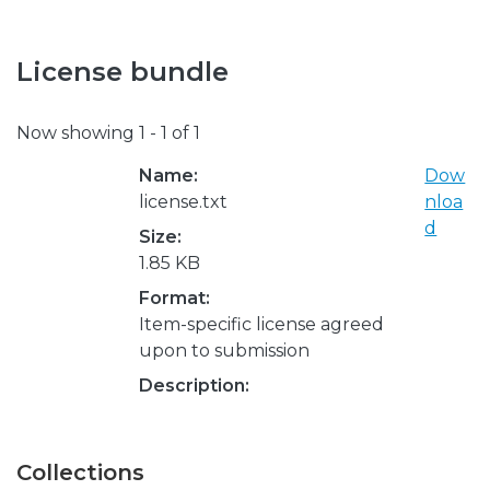
License bundle
Now showing
1 - 1 of 1
Name:
Dow
license.txt
nloa
d
Size:
1.85 KB
Format:
Item-specific license agreed
upon to submission
Description:
Collections