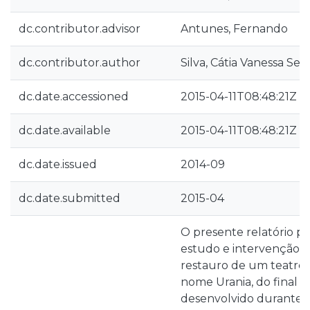
dc.contributor.advisor
Antunes, Fernando
dc.contributor.author
Silva, Cátia Vanessa Sea
dc.date.accessioned
2015-04-11T08:48:21Z
dc.date.available
2015-04-11T08:48:21Z
dc.date.issued
2014-09
dc.date.submitted
2015-04
O presente relatório p
estudo e intervenção 
restauro de um teatro 
nome Urania, do final d
desenvolvido durante o 