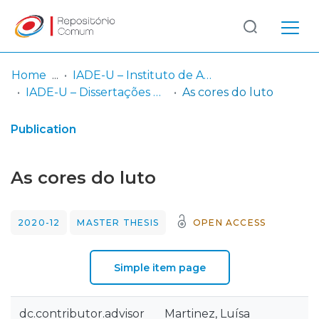
Log
(current)
In
Home
IADE-U – Instituto de Arte, Design e Empresa - Universitário
IADE-U – Dissertações de Mestrado
As cores do luto
Communities
& Collections
Publication
Browse repository
As cores do luto
Entities
2020-12
MASTER THESIS
OPEN ACCESS
Statistics
Simple item page
dc.contributor.advisor
Martinez, Luísa