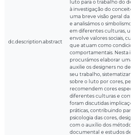
luto para o trabalho do de
à investigação do conceito
uma breve visão geral da su
e analisámos o simbolismo 
em diferentes culturas, um
envolve valores sociais, cult
dc.description.abstract
que atuam como condicio
comportamentais. Nesta inve
procurámos elaborar uma
auxilie os designers no de
seu trabalho, sistematizand
sobre o luto por cores, pe
recomendem cores específ
diferentes culturas e conte
foram discutidas implicaçõe
práticas, contribuindo par
psicologia das cores, design
com o auxílio dos métodos
documental e estudos de c