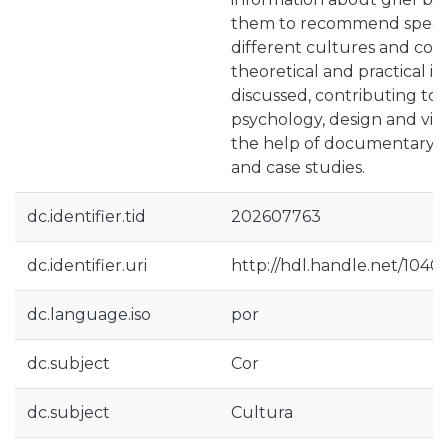
them to recommend specifi
different cultures and conte
theoretical and practical i
discussed, contributing to t
psychology, design and vis
the help of documentary 
and case studies.
dc.identifier.tid
202607763
dc.identifier.uri
http://hdl.handle.net/1040
dc.language.iso
por
dc.subject
Cor
dc.subject
Cultura