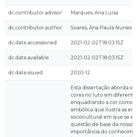
dc.contributor.advisor
Marques, Ana Luísa
dc.contributor.author
Soares, Ana Paula Nunes
dc.date.accessioned
2021-02-02T18:03:15Z
dc.date.available
2021-02-02T18:03:15Z
dc.date.issued
2020-12
Esta dissertação aborda o
cores no luto em diferentes
enquadrando a cor como
simbólica que ilustra as em
sociocultural em que se enc
questão de base da nossa 
importância do conhecime