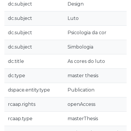
dc.subject
Design
dc.subject
Luto
dc.subject
Psicologia da cor
dc.subject
Simbologia
dc.title
As cores do luto
dc.type
master thesis
dspace.entity.type
Publication
rcaap.rights
openAccess
rcaap.type
masterThesis