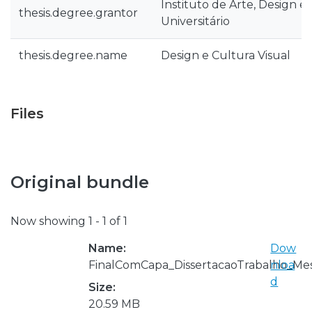
Instituto de Arte, Design e
thesis.degree.grantor
Universitário
thesis.degree.name
Design e Cultura Visual
Files
Original bundle
Now showing
1 - 1 of 1
Name:
Dow
FinalComCapa_DissertacaoTrabalho_Me
nloa
d
Size:
20.59 MB