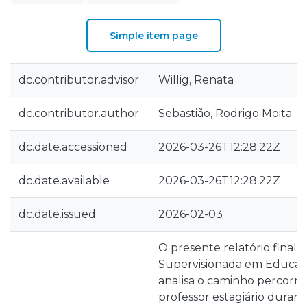
Simple item page
dc.contributor.advisor
Willig, Renata
dc.contributor.author
Sebastião, Rodrigo Moita
dc.date.accessioned
2026-03-26T12:28:22Z
dc.date.available
2026-03-26T12:28:22Z
dc.date.issued
2026-02-03
O presente relatório final 
Supervisionada em Educaçã
analisa o caminho percorr
professor estagiário durant