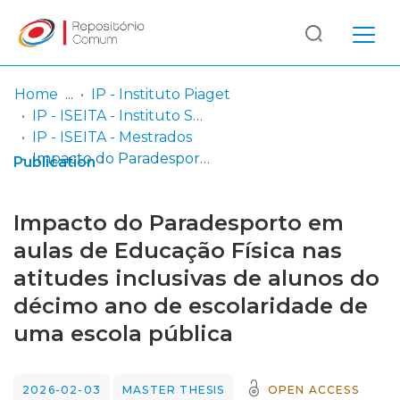
Log
(current)
In
Home
IP - Instituto Piaget
IP - ISEITA - Instituto Superior de Estudos Interculturais e Transdisciplinares de Almada
Communities
IP - ISEITA - Mestrados
& Collections
Impacto do Paradesporto em aulas de Educação Física nas atitudes inclusivas de alunos do décimo ano de escolaridade de uma escola pública
Publication
Browse repository
Impacto do Paradesporto em
Entities
aulas de Educação Física nas
atitudes inclusivas de alunos do
Statistics
décimo ano de escolaridade de
uma escola pública
2026-02-03
MASTER THESIS
OPEN ACCESS