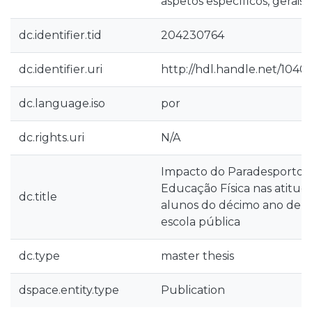
aspetos específicos, gerais
dc.identifier.tid
204230764
dc.identifier.uri
http://hdl.handle.net/1040
dc.language.iso
por
dc.rights.uri
N/A
Impacto do Paradesporto 
Educação Física nas atitude
dc.title
alunos do décimo ano de e
escola pública
dc.type
master thesis
dspace.entity.type
Publication