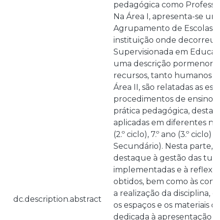
pedagógica como Professor
Na Área I, apresenta-se um
Agrupamento de Escolas d
instituição onde decorreu 
Supervisionada em Educação
uma descrição pormenoriz
recursos, tanto humanos c
Área II, são relatadas as est
procedimentos de ensino ut
prática pedagógica, desta
aplicadas em diferentes níve
(2.º ciclo), 7.º ano (3.º ciclo)
Secundário). Nesta parte, é
destaque à gestão das tur
implementadas e à reflexão
obtidos, bem como às condi
a realização da disciplina,
dc.description.abstract
os espaços e os materiais dis
dedicada à apresentação da