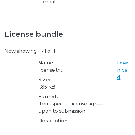
Format
License bundle
Now showing
1 - 1 of 1
Name:
Dow
license.txt
nloa
d
Size:
1.85 KB
Format:
Item-specific license agreed
upon to submission
Description: