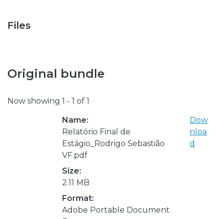
Files
Original bundle
Now showing
1 - 1 of 1
Name:
Dow
Relatório Final de
nloa
Estágio_Rodrigo Sebastião
d
VF.pdf
Size:
2.11 MB
Format:
Adobe Portable Document