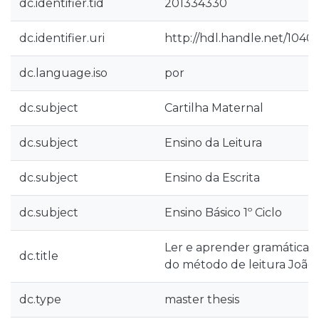
dc.identifier.tid
201334330
dc.identifier.uri
http://hdl.handle.net/1040
dc.language.iso
por
dc.subject
Cartilha Maternal
dc.subject
Ensino da Leitura
dc.subject
Ensino da Escrita
dc.subject
Ensino Básico 1º Ciclo
Ler e aprender gramática: u
dc.title
do método de leitura João
dc.type
master thesis