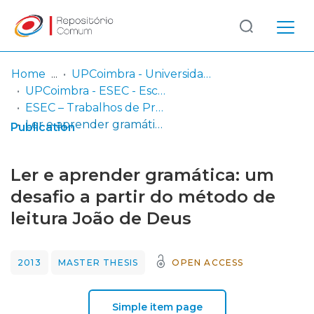
Log
(current)
In
Home
UPCoimbra - Universidade Politécnica de Coimbra
UPCoimbra - ESEC - Escola Superior de Educação de Coimbra
Communities
ESEC – Trabalhos de Projeto | Relatórios de Estágio | Projetos de Investigação
& Collections
Ler e aprender gramática: um desafio a partir do método de leitura João de Deus
Publication
Browse repository
Ler e aprender gramática: um
Entities
desafio a partir do método de
leitura João de Deus
Statistics
2013
MASTER THESIS
OPEN ACCESS
Simple item page