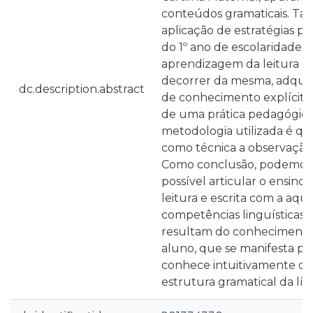
conteúdos gramaticais. Ta
aplicação de estratégias pr
do 1º ano de escolaridade, 
aprendizagem da leitura e e
decorrer da mesma, adqui
dc.description.abstract
de conhecimento explícito
de uma prática pedagógica
metodologia utilizada é qua
como técnica a observação 
Como conclusão, podemos v
possível articular o ensin
leitura e escrita com a aqui
competências linguísticas,
resultam do conhecimento 
aluno, que se manifesta po
conhece intuitivamente o e
estrutura gramatical da lín