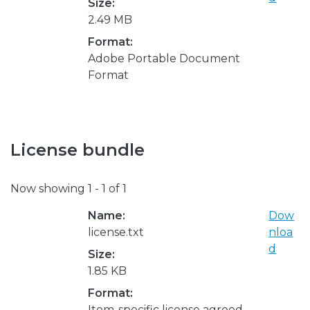
Size:
2.49 MB
Format:
Adobe Portable Document
Format
License bundle
Now showing
1 - 1 of 1
Name:
Dow
license.txt
nloa
d
Size:
1.85 KB
Format:
Item-specific license agreed