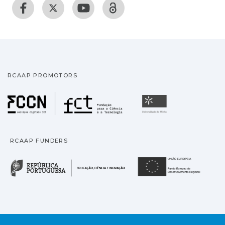
RCAAP PROMOTORS
Fundação para a Ciência
Universidade
RCAAP FUNDERS
República Portuguesa · M
União