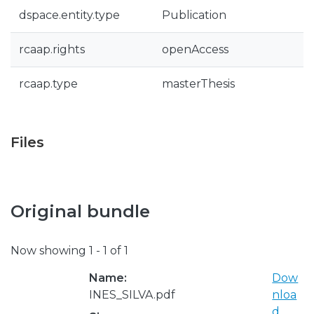
dspace.entity.type
Publication
rcaap.rights
openAccess
rcaap.type
masterThesis
Files
Original bundle
Now showing
1 - 1 of 1
Name:
Dow
INES_SILVA.pdf
nloa
d