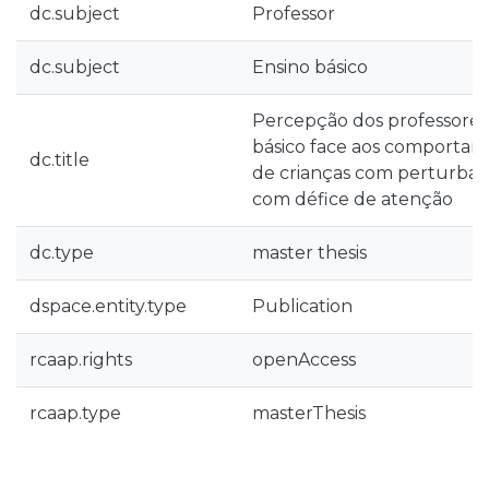
dc.subject
Professor
dc.subject
Ensino básico
Percepção dos professores 
básico face aos comporta
dc.title
de crianças com perturbaç
com défice de atenção
dc.type
master thesis
dspace.entity.type
Publication
rcaap.rights
openAccess
rcaap.type
masterThesis