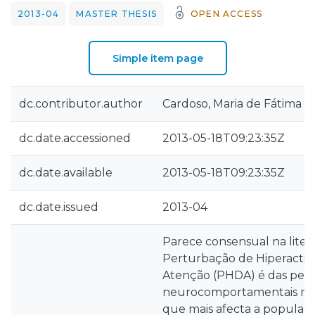
2013-04
MASTER THESIS
OPEN ACCESS
Simple item page
dc.contributor.author
Cardoso, Maria de Fátima P
dc.date.accessioned
2013-05-18T09:23:35Z
dc.date.available
2013-05-18T09:23:35Z
dc.date.issued
2013-04
Parece consensual na liter
Perturbação de Hiperactiv
Atenção (PHDA) é das per
neurocomportamentais mais
que mais afecta a populaçã