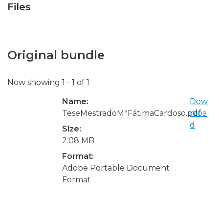
Files
Original bundle
Now showing
1 - 1 of 1
Name:
Dow
TeseMestradoMªFátimaCardoso.pdf
nloa
d
Size:
2.08 MB
Format:
Adobe Portable Document
Format