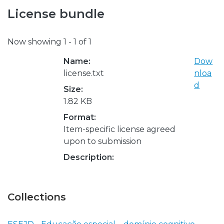
License bundle
Now showing
1 - 1 of 1
Name:
Dow
license.txt
nloa
d
Size:
1.82 KB
Format:
Item-specific license agreed
upon to submission
Description:
Collections