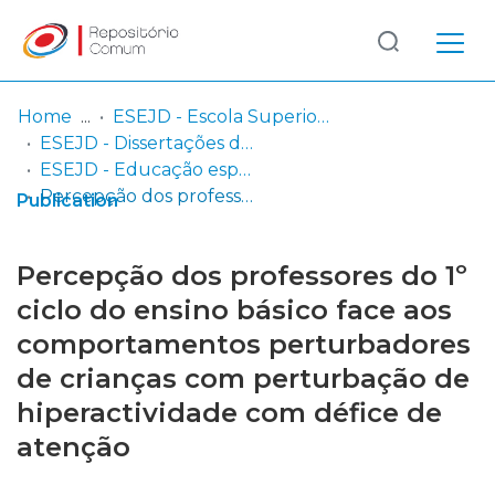
Log
(current)
In
Home
ESEJD - Escola Superior de Educação João de Deus
ESEJD - Dissertações de Mestrado em Educação
Communities
ESEJD - Educação especial – domínio cognitivo – motor (dissertação)
& Collections
Percepção dos professores do 1º ciclo do ensino básico face aos comportamentos perturbadores de crianças com perturbação de hiperactividade com défice de atenção
Publication
Browse repository
Percepção dos professores do 1º
Entities
ciclo do ensino básico face aos
comportamentos perturbadores
Statistics
de crianças com perturbação de
hiperactividade com défice de
atenção