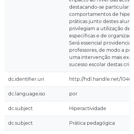
destacando-se particularme
comportamentos de hiperac
práticas junto destes aluno
privilegiam a utilização de 
específicas e de organizaçã
Será essencial providencia
professores, de modo a p
uma intervenção mais exa
sucesso escolar destas cria
dc.identifier.uri
http://hdl.handle.net/1040
dc.language.iso
por
dc.subject
Hiperactividade
dc.subject
Prática pedagógica