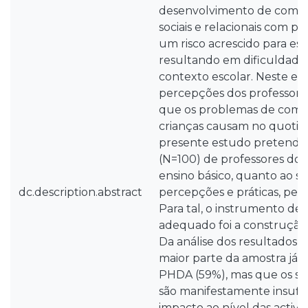
desenvolvimento de compo
sociais e relacionais com pa
um risco acrescido para esta
resultando em dificuldade
contexto escolar. Neste es
percepções dos professore
que os problemas de comp
crianças causam no quotidi
presente estudo pretende 
(N=100) de professores do p
ensino básico, quanto ao 
dc.description.abstract
percepções e práticas, per
Para tal, o instrumento de
adequado foi a construção
Da análise dos resultados v
maior parte da amostra já 
PHDA (59%), mas que os s
são manifestamente insufi
impacto ao nível das activid