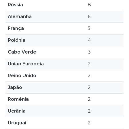
Rússia
8
Alemanha
6
França
5
Polónia
4
Cabo Verde
3
União Europeia
2
Reino Unido
2
Japão
2
Roménia
2
Ucrânia
2
Uruguai
2