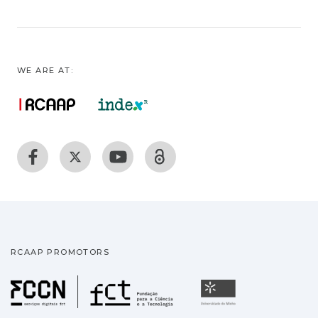
WE ARE AT:
RCAAP PROMOTORS
Fundação para a Ciência
Universidade