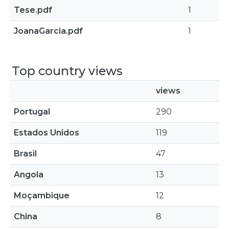
Tese.pdf
1
JoanaGarcia.pdf
1
Top country views
views
Portugal
290
Estados Unidos
119
Brasil
47
Angola
13
Moçambique
12
China
8