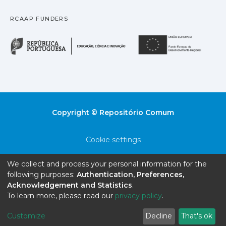
RCAAP FUNDERS
República Portuguesa · M
União
Copyright © Repositório Comum
Cookie settings
Privacy policy
We collect and process your personal information for the
following purposes:
Authentication, Preferences,
End User Agreement
Acknowledgement and Statistics
.
To learn more, please read our
privacy policy
.
Send Feedback
Customize
Decline
That's ok