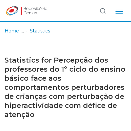
Log
(current)
In
Home
Statistics
Communities
& Collections
Statistics for Percepção dos
Browse repository
professores do 1º ciclo do ensino
básico face aos
Entities
comportamentos perturbadores
de crianças com perturbação de
hiperactividade com défice de
atenção