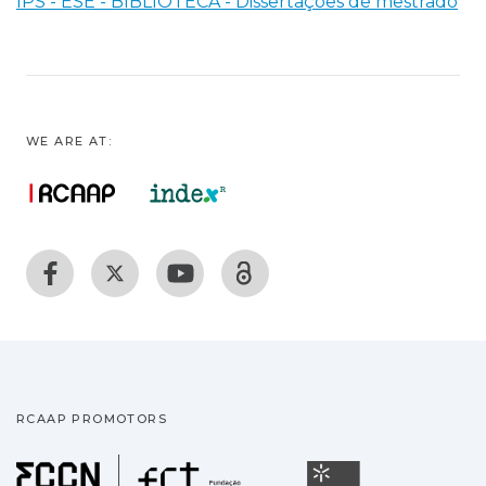
IPS - ESE - BIBLIOTECA - Dissertações de mestrado
WE ARE AT:
RCAAP PROMOTORS
Fundação para a Ciência
Universidade