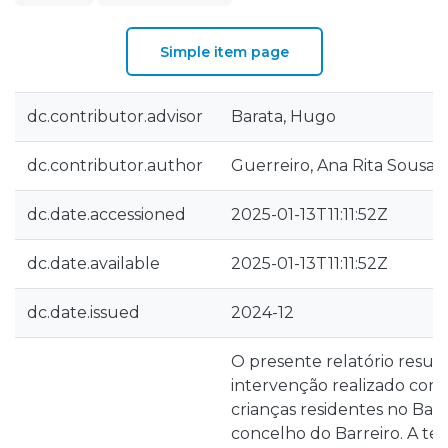
Simple item page
dc.contributor.advisor
Barata, Hugo
dc.contributor.author
Guerreiro, Ana Rita Sousa
dc.date.accessioned
2025-01-13T11:11:52Z
dc.date.available
2025-01-13T11:11:52Z
dc.date.issued
2024-12
O presente relatório resum
intervenção realizado co
crianças residentes no Bair
concelho do Barreiro. A tem