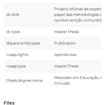
Projeto oficinas de experim
dc.title
papel das metodologias cria
na intervenção comunitári
dc.type
master thesis
dspace.entity.type
Publication
rcaap.rights
openAccess
rcaap.type
masterThesis
Mestrado em Educação, Prát
thesis.degree.name
Inclusão
Files