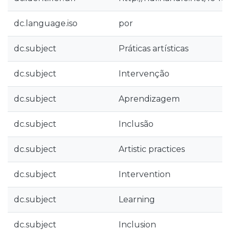
dc.language.iso
por
dc.subject
Práticas artísticas
dc.subject
Intervenção
dc.subject
Aprendizagem
dc.subject
Inclusão
dc.subject
Artistic practices
dc.subject
Intervention
dc.subject
Learning
dc.subject
Inclusion