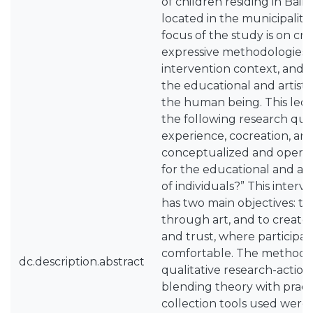
of children residing in Bair
located in the municipality 
focus of the study is on cr
expressive methodologies 
intervention context, and t
the educational and artist
the human being. This led t
the following research que
experience, cocreation, and
conceptualized and operati
for the educational and ar
of individuals?” This interv
has two main objectives: t
through art, and to create 
and trust, where participan
comfortable. The methodol
dc.description.abstract
qualitative research-actio
blending theory with pract
collection tools used were 