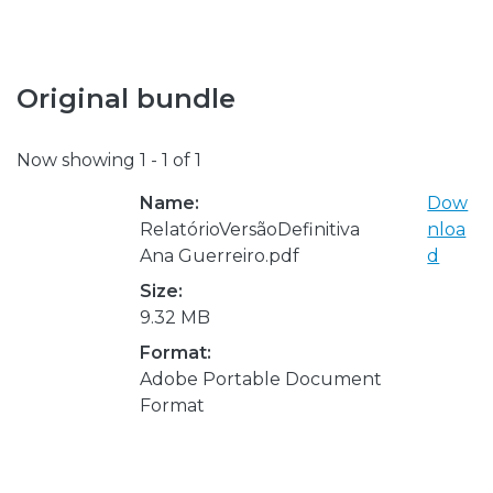
Original bundle
Now showing
1 - 1 of 1
Name:
Dow
RelatórioVersãoDefinitiva
nloa
Ana Guerreiro.pdf
d
Size:
9.32 MB
Format:
Adobe Portable Document
Format