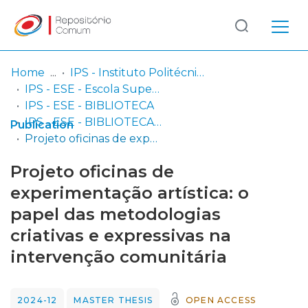
Log
(current)
In
Home
IPS - Instituto Politécnico de Setúbal
IPS - ESE - Escola Superior de Educação
Communities
IPS - ESE - BIBLIOTECA
& Collections
IPS - ESE - BIBLIOTECA - Dissertações de mestrado
Publication
Projeto oficinas de experimentação artística: o papel das metodologias criativas e expressivas na intervenção comunitária
Browse repository
Projeto oficinas de
Entities
experimentação artística: o
papel das metodologias
Statistics
criativas e expressivas na
intervenção comunitária
2024-12
MASTER THESIS
OPEN ACCESS