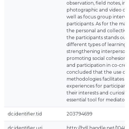
observation, field notes, in
photographic and video do
well as focus group intervi
participants. As for the mai
the personal and collecti
the participants stands ou
different types of learning,
strengthening interpersonal
promoting social cohesion, a
and participation in co-creati
concluded that the use of 
methodologies facilitates 
experiences for participant
their interests and curiositi
essential tool for mediator
dc.identifier.tid
203794699
dc.identifier.uri
http://hdl.handle.net/1040