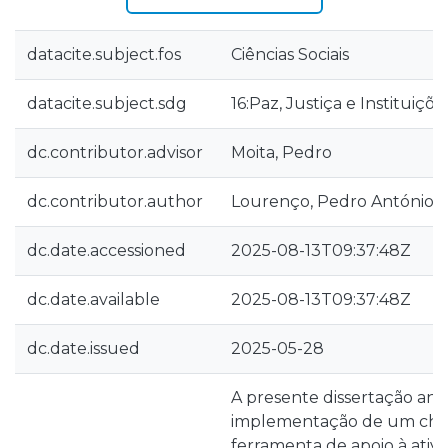
datacite.subject.fos
Ciências Sociais
datacite.subject.sdg
16:Paz, Justiça e Instituiçõe
dc.contributor.advisor
Moita, Pedro
dc.contributor.author
Lourenço, Pedro António M
dc.date.accessioned
2025-08-13T09:37:48Z
dc.date.available
2025-08-13T09:37:48Z
dc.date.issued
2025-05-28
A presente dissertação anal
implementação de um cha
ferramenta de apoio à ativ