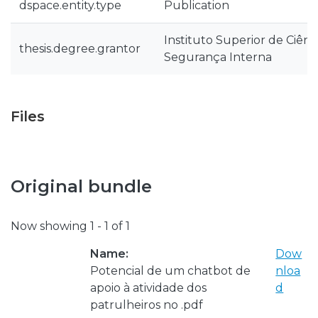
dspace.entity.type
Publication
Instituto Superior de Ciência
thesis.degree.grantor
Segurança Interna
Files
Original bundle
Now showing
1 - 1 of 1
Name:
Dow
Potencial de um chatbot de
nloa
apoio à atividade dos
d
patrulheiros no .pdf