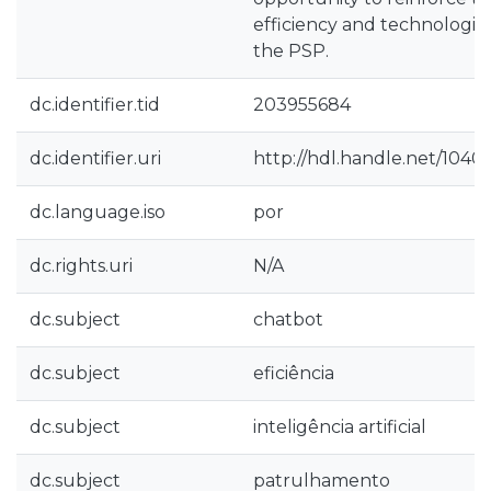
efficiency and technologic
the PSP.
dc.identifier.tid
203955684
dc.identifier.uri
http://hdl.handle.net/1040
dc.language.iso
por
dc.rights.uri
N/A
dc.subject
chatbot
dc.subject
eficiência
dc.subject
inteligência artificial
dc.subject
patrulhamento