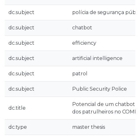
dc.subject
polícia de segurança públi
dc.subject
chatbot
dc.subject
efficiency
dc.subject
artificial intelligence
dc.subject
patrol
dc.subject
Public Security Police
Potencial de um chatbot de
dc.title
dos patrulheiros no COME
dc.type
master thesis