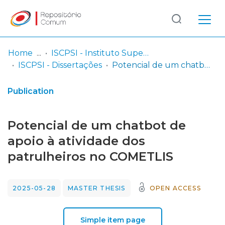
Log
(current)
In
Home
ISCPSI - Instituto Superior de Ciências Policiais e Segurança Interna
ISCPSI - Dissertações
Potencial de um chatbot de apoio à atividade dos patrulheiros no COMETLIS
Communities
& Collections
Publication
Browse repository
Potencial de um chatbot de
Entities
apoio à atividade dos
patrulheiros no COMETLIS
Statistics
2025-05-28
MASTER THESIS
OPEN ACCESS
Simple item page