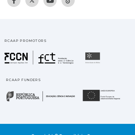
RCAAP PROMOTORS
Fundação para a Ciência
Universidade
RCAAP FUNDERS
República Portuguesa · M
União