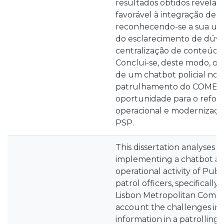
resultados obtidos revel
favorável à integração de u
reconhecendo-se a sua util
do esclarecimento de dúvi
centralização de conteúdo
Conclui-se, deste modo, q
de um chatbot policial no 
patrulhamento do COMETL
oportunidade para o reforç
operacional e modernizaçã
PSP.
This dissertation analyses t
implementing a chatbot as 
operational activity of Publ
patrol officers, specifically
Lisbon Metropolitan Comma
account the challenges in 
information in a patrolling