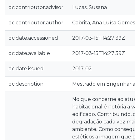
dc.contributor.advisor
Lucas, Susana
dc.contributor.author
Cabrita, Ana Luísa Gomes 
dc.date.accessioned
2017-03-15T14:27:39Z
dc.date.available
2017-03-15T14:27:39Z
dc.date.issued
2017-02
dc.description
Mestrado em Engenharia Ci
No que concerne ao atual
habitacional é notória a va
edificado. Contribuindo, de
degradação cada vez mais 
ambiente. Como consequên
estéticos a imagem que g