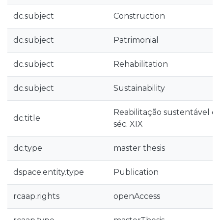
dc.subject
Construction
dc.subject
Patrimonial
dc.subject
Rehabilitation
dc.subject
Sustainability
Reabilitação sustentável d
dc.title
séc. XIX
dc.type
master thesis
dspace.entity.type
Publication
rcaap.rights
openAccess