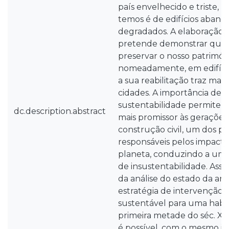
país envelhecido e triste, 
temos é de edifícios aban
degradados. A elaboração 
pretende demonstrar quão
preservar o nosso patrimón
nomeadamente, em edifícios
a sua reabilitação traz mais-
cidades. A importância de r
sustentabilidade permite 
dc.description.abstract
mais promissor às gerações
construção civil, um dos pri
responsáveis pelos impacte
planeta, conduzindo a um 
de insustentabilidade. Assi
da análise do estado da art
estratégia de intervenção n
sustentável para uma habit
primeira metade do séc. XIX
é possível, com o mesmo in