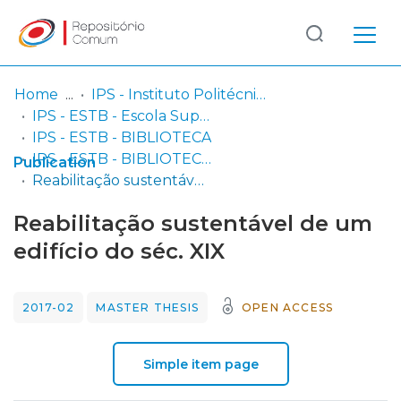
Log
(current)
In
Home
IPS - Instituto Politécnico de Setúbal
IPS - ESTB - Escola Superior de Tecnologia do Barreiro
Communities
IPS - ESTB - BIBLIOTECA
& Collections
IPS - ESTB - BIBLIOTECA - Dissertações de mestrado
Publication
Reabilitação sustentável de um edifício do séc. XIX
Browse repository
Reabilitação sustentável de um
Entities
edifício do séc. XIX
Statistics
2017-02
MASTER THESIS
OPEN ACCESS
Simple item page