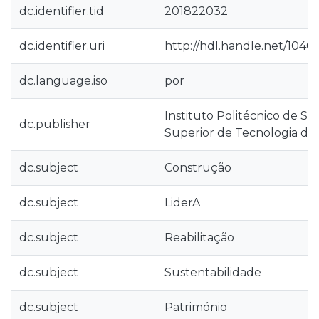
dc.identifier.tid
201822032
dc.identifier.uri
http://hdl.handle.net/1040
dc.language.iso
por
Instituto Politécnico de Se
dc.publisher
Superior de Tecnologia do 
dc.subject
Construção
dc.subject
LiderA
dc.subject
Reabilitação
dc.subject
Sustentabilidade
dc.subject
Património