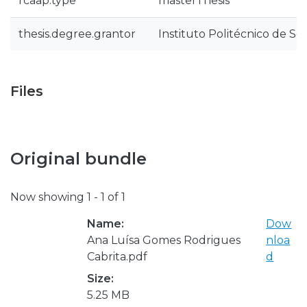
rcaap.type
masterThesis
thesis.degree.grantor
Instituto Politécnico de Se
Files
Original bundle
Now showing
1 - 1 of 1
Name:
Dow
Ana Luísa Gomes Rodrigues
nloa
Cabrita.pdf
d
Size:
5.25 MB