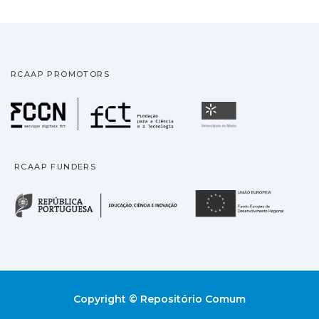
RCAAP PROMOTORS
Fundação para a Ciência
Universidade
RCAAP FUNDERS
República Portuguesa · M
União
Copyright © Repositório Comum