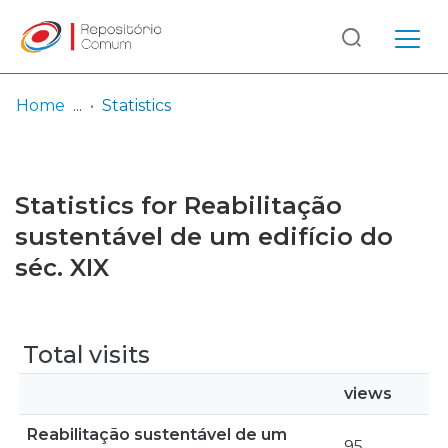
Log
(current)
In
Home
Statistics
Communities
& Collections
Statistics for Reabilitação
Browse repository
sustentável de um edifício do
séc. XIX
Entities
Total visits
views
Reabilitação sustentável de um
95