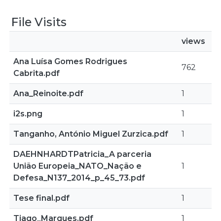
File Visits
views
Ana Luísa Gomes Rodrigues
762
Cabrita.pdf
Ana_Reinoite.pdf
1
i2s.png
1
Tanganho, António Miguel Zurzica.pdf
1
DAEHNHARDTPatricia_A parceria
União Europeia_NATO_Nação e
1
Defesa_N137_2014_p_45_73.pdf
Tese final.pdf
1
Tiago_Marques.pdf
1