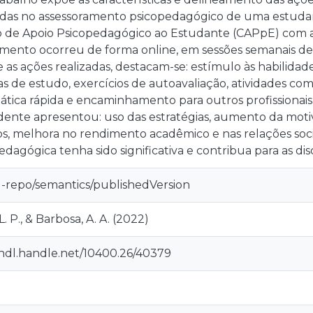
adas no assessoramento psicopedagógico de uma estud
 de Apoio Psicopedagógico ao Estudante (CAPpE) com a s
mento ocorreu de forma online, em sessões semanais de 
 as ações realizadas, destacam-se: estímulo às habilidade
as de estudo, exercícios de autoavaliação, atividades co
tica rápida e encaminhamento para outros profissionais.
ente apresentou: uso das estratégias, aumento da moti
s, melhora no rendimento acadêmico e nas relações socia
edagógica tenha sido significativa e contribua para as dis
u-repo/semantics/publishedVersion
L. P., & Barbosa, A. A. (2022)
/hdl.handle.net/10400.26/40379