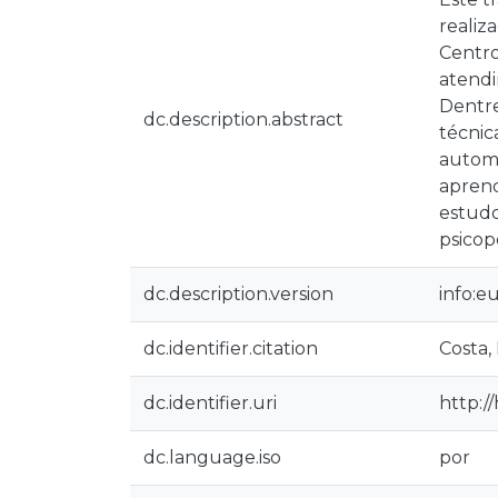
realiz
Centro
atendi
Dentre
dc.description.abstract
técnic
automá
aprend
estudo
psicop
dc.description.version
info:e
dc.identifier.citation
Costa, 
dc.identifier.uri
http:/
dc.language.iso
por