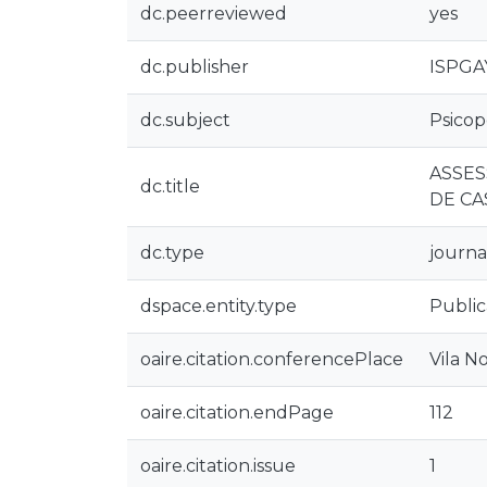
dc.peerreviewed
yes
dc.publisher
ISPGA
dc.subject
Psicope
ASSES
dc.title
DE CA
dc.type
journal
dspace.entity.type
Public
oaire.citation.conferencePlace
Vila N
oaire.citation.endPage
112
oaire.citation.issue
1