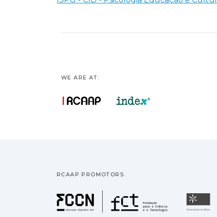
WE ARE AT:
RCAAP PROMOTORS
Fundação pa
U