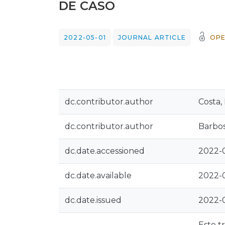
DE CASO
2022-05-01
JOURNAL ARTICLE
OPE
dc.contributor.author
Costa,
dc.contributor.author
Barbos
dc.date.accessioned
2022-0
dc.date.available
2022-0
dc.date.issued
2022-
Este t