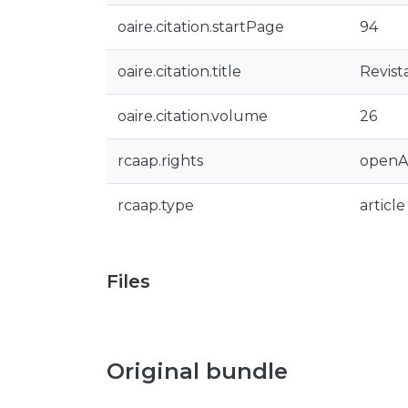
oaire.citation.startPage
94
oaire.citation.title
Revist
oaire.citation.volume
26
rcaap.rights
openA
rcaap.type
article
Files
Original bundle