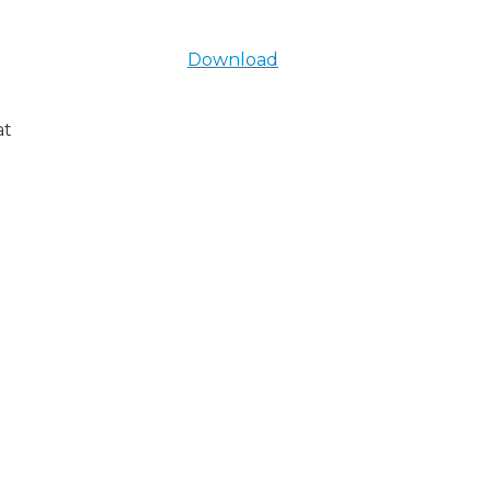
Download
at