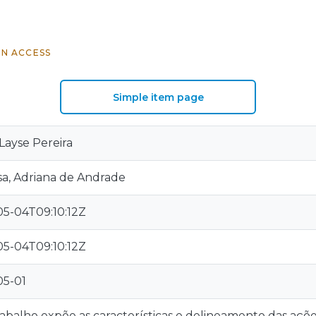
N ACCESS
Simple item page
 Layse Pereira
a, Adriana de Andrade
5-04T09:10:12Z
5-04T09:10:12Z
05-01
rabalho expõe as características e delineamento das ações