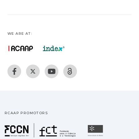
WE ARE AT:
RCAAP PROMOTORS
Fundação para a Ciência
Universidade