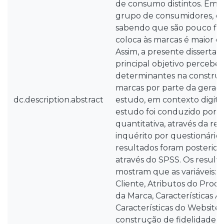
de consumo distintos. Em b
grupo de consumidores, de
sabendo que são pouco fiéi
coloca às marcas é maior e m
Assim, a presente disserta
principal objetivo perceber
determinantes na construçã
marcas por parte da geraç
dc.description.abstract
estudo, em contexto digita
estudo foi conduzido por 
quantitativa, através da re
inquérito por questionário a
resultados foram posterio
através do SPSS. Os result
mostram que as variáveis: C
Cliente, Atributos do Produ
da Marca, Características A
Características do Website 
construção de fidelidade 