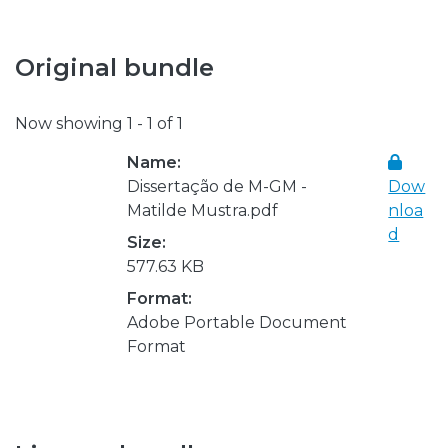
Original bundle
Now showing
1 - 1 of 1
Name:
Dissertação de M-GM -
Dow
Matilde Mustra.pdf
nloa
d
Size:
577.63 KB
Format:
Adobe Portable Document
Format