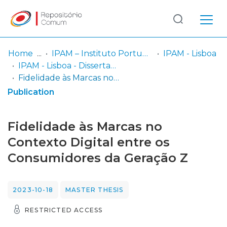
Log
(current)
In
Home
IPAM – Instituto Português de Administração de Marketing
IPAM - Lisboa
IPAM - Lisboa - Dissertação de Mestrado
Communities
Fidelidade às Marcas no Contexto Digital entre os Consumidores da Geração Z
& Collections
Publication
Browse repository
Fidelidade às Marcas no
Entities
Contexto Digital entre os
Consumidores da Geração Z
Statistics
2023-10-18
MASTER THESIS
RESTRICTED ACCESS