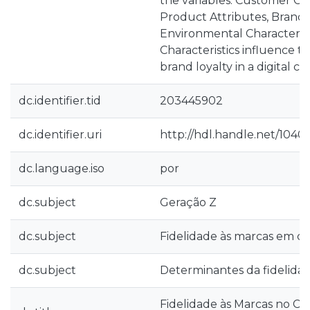
the variables: Customer Cha
Product Attributes, Brand C
Environmental Characteris
Characteristics influence t
brand loyalty in a digital co
dc.identifier.tid
203445902
dc.identifier.uri
http://hdl.handle.net/1040
dc.language.iso
por
dc.subject
Geração Z
dc.subject
Fidelidade às marcas em co
dc.subject
Determinantes da fidelida
Fidelidade às Marcas no Co