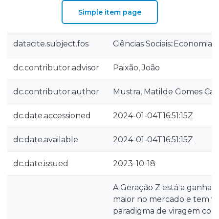
Simple item page
datacite.subject.fos
Ciências Sociais::Economia 
dc.contributor.advisor
Paixão, João
dc.contributor.author
Mustra, Matilde Gomes Can
dc.date.accessioned
2024-01-04T16:51:15Z
dc.date.available
2024-01-04T16:51:15Z
dc.date.issued
2023-10-18
A Geração Z está a ganhar
maior no mercado e tem v
paradigma de viragem com 