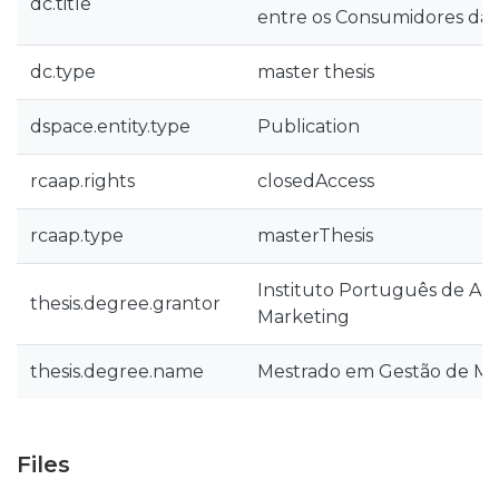
dc.title
entre os Consumidores da 
dc.type
master thesis
dspace.entity.type
Publication
rcaap.rights
closedAccess
rcaap.type
masterThesis
Instituto Português de Ad
thesis.degree.grantor
Marketing
thesis.degree.name
Mestrado em Gestão de Ma
Files