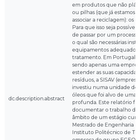
em produtos que não plástic
ou pilhas (que já estamos 
associar a reciclagem): os ól
Para que isso seja possível
de passar por um processo 
o qual são necessárias inst
equipamentos adequados p
tratamento. Em Portugal es
sendo apenas uma empresa a
estender as suas capacidad
resíduos, a SISAV (empres
investiu numa unidade de
óleos que foi alvo de uma
dc.description.abstract
profunda. Este relatório foi
documentar o trabalho de
âmbito de um estágio curric
Mestrado de Engenharia El
Instituto Politécnico de To
empresa do grupo EGEO – S