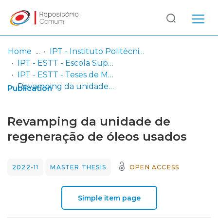
Log
(current)
In
Home
IPT - Instituto Politécnico de Tomar
IPT - ESTT - Escola Superior de Tecnologia de Tomar
Communities
IPT - ESTT - Teses de Mestrado ou Doutoramento
& Collections
Revamping da unidade de regeneração de óleos usados
Publication
Browse repository
Revamping da unidade de
Entities
regeneração de óleos usados
Statistics
2022-11
MASTER THESIS
OPEN ACCESS
Simple item page