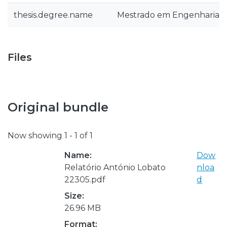
thesis.degree.name
Mestrado em Engenharia E
Files
Original bundle
Now showing
1 - 1 of 1
Name:
Dow
Relatório António Lobato
nloa
22305.pdf
d
Size:
26.96 MB
Format: