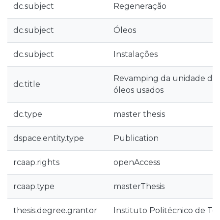
dc.subject
Regeneração
dc.subject
Óleos
dc.subject
Instalações
Revamping da unidade de
dc.title
óleos usados
dc.type
master thesis
dspace.entity.type
Publication
rcaap.rights
openAccess
rcaap.type
masterThesis
thesis.degree.grantor
Instituto Politécnico de T