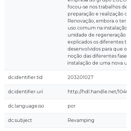
focou-se nos trabalhos des
preparação e realização d
Renovação, embora o termo
uso comum na instalação in
unidade de regeneração de
explicados os diferentes ti
desenvolvidos para que o l
noção das diferentes fases
instalação de uma nova uni
dc.identifier.tid
203201027
dc.identifier.uri
http://hdl.handle.net/1040
dc.language.iso
por
dc.subject
Revamping