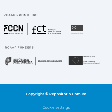
RCAAP PROMOTORS
Fundação para a Ciência
Universidade
RCAAP FUNDERS
República Portuguesa · M
União
Copyright © Repositório Comum
Cookie settings