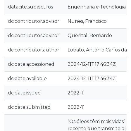
datacite.subject.fos
Engenharia e Tecnologia
dc.contributor.advisor
Nunes, Francisco
dc.contributor.advisor
Quental, Bernardo
dc.contributor.author
Lobato, António Carlos da S
dc.date.accessioned
2024-12-11T17:46:34Z
dc.date.available
2024-12-11T17:46:34Z
dc.date.issued
2022-11
dc.date.submitted
2022-11
“Os óleos têm mais vidas” –
recente que transmite a id