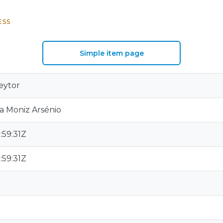
ESS
Simple item page
eytor
a Moniz Arsénio
:59:31Z
:59:31Z