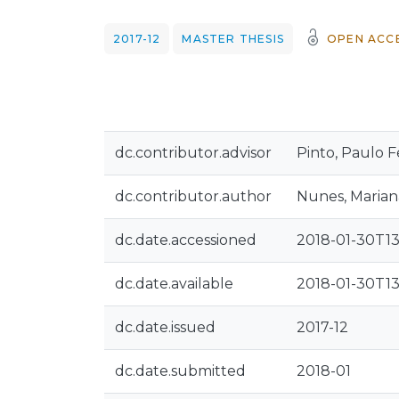
2017-12
MASTER THESIS
OPEN ACC
dc.contributor.advisor
Pinto, Paulo F
dc.contributor.author
Nunes, Marian
dc.date.accessioned
2018-01-30T13
dc.date.available
2018-01-30T13
dc.date.issued
2017-12
dc.date.submitted
2018-01