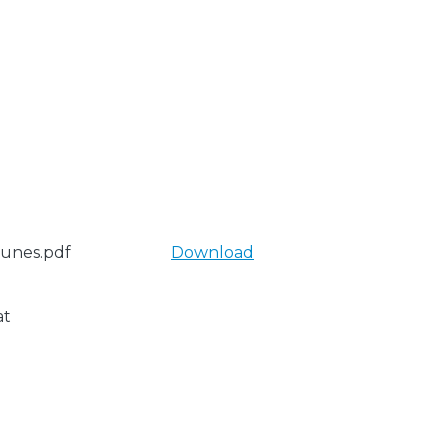
Nunes.pdf
Download
at