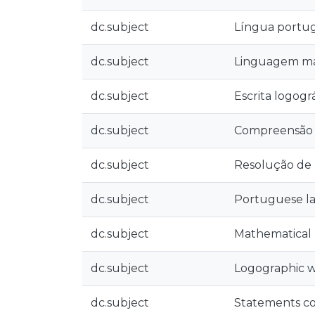
dc.subject
Língua portu
dc.subject
Linguagem ma
dc.subject
Escrita logogr
dc.subject
Compreensão 
dc.subject
Resolução de
dc.subject
Portuguese l
dc.subject
Mathematical
dc.subject
Logographic w
dc.subject
Statements c