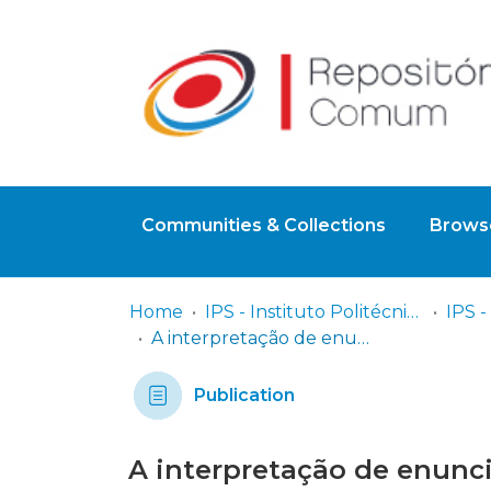
Communities & Collections
Browse
Home
IPS - Instituto Politécnico de Setúbal
A interpretação de enunciados matemáticos e a resolução de problemas
Publication
A interpretação de enunc