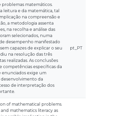
de problemas matemáticos.
 leitura e da matemática, tal
el implicação na compreensão e
tão, a metodologia assenta
, na recolha e análise das
s foram selecionados, numa
os de desempenho manifestado
ssem capazes de explicar o seu
pt_PT
idiu na resolução das três
tas realizadas. As conclusões
e competências específicas da
e enunciados exige um
no desenvolvimento da
ocesso de interpretação dos
ortante.
tion of mathematical problems.
 and mathematics literacy as