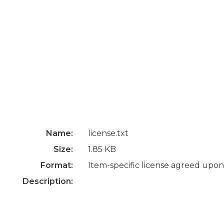
Name:
license.txt
Size:
1.85 KB
Format:
Item-specific license agreed upon
Description: