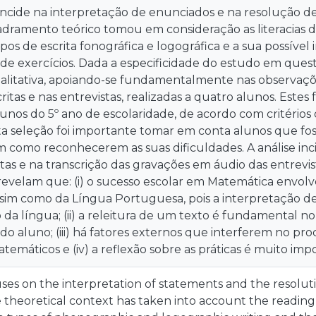
 incide na interpretação de enunciados e na resolução 
dramento teórico tomou em consideração as literacias da
ipos de escrita fonográfica e logográfica e a sua possív
de exercícios. Dada a especificidade do estudo em ques
litativa, apoiando-se fundamentalmente nas observações
itas e nas entrevistas, realizadas a quatro alunos. Este
lunos do 5º ano de escolaridade, de acordo com critéri
ta seleção foi importante tomar em conta alunos que fo
sim como reconhecerem as suas dificuldades. A análise inc
tas e na transcrição das gravações em áudio das entrevis
revelam que: (i) o sucesso escolar em Matemática envolv
sim como da Língua Portuguesa, pois a interpretação d
da língua; (ii) a releitura de um texto é fundamental 
do aluno; (iii) há fatores externos que interferem no pr
emáticos e (iv) a reflexão sobre as práticas é muito imp
ses on the interpretation of statements and the resolu
 theoretical context has taken into account the reading