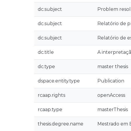
dc.subject
Problem resol
dc.subject
Relatório de p
dc.subject
Relatório de e
dc.title
A interpretaç
dc.type
master thesis
dspace.entity.type
Publication
rcaap.rights
openAccess
rcaap.type
masterThesis
thesis.degree.name
Mestrado em En