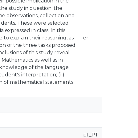
r possible implication in the
the study in question, the
he observations, collection and
tudents. These were selected
 expressed in class. In this
 to explain their reasoning, as
en
tion of the three tasks proposed
clusions of this study reveal
n Mathematics as well as in
 knowledge of the language;
dent's interpretation; (iii)
tion of mathematical statements
pt_PT