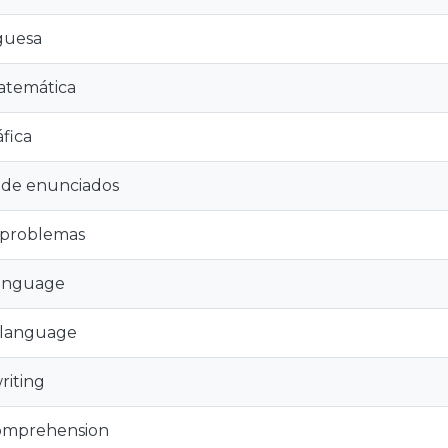
guesa
temática
áfica
de enunciados
 problemas
anguage
 language
riting
omprehension