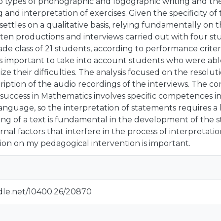
o types of phonographic and logographic writing and thei
and interpretation of exercises. Given the specificity of 
ttles on a qualitative basis, relying fundamentally on t
itten productions and interviews carried out with four s
ade class of 21 students, according to performance criteria
as important to take into account students who were able
ize their difficulties. The analysis focused on the resolu
ription of the audio recordings of the interviews. The con
ol success in Mathematics involves specific competences i
nguage, so the interpretation of statements requires a
ding of a text is fundamental in the development of the stu
rnal factors that interfere in the process of interpreta
ction on my pedagogical intervention is important.
ndle.net/10400.26/20870