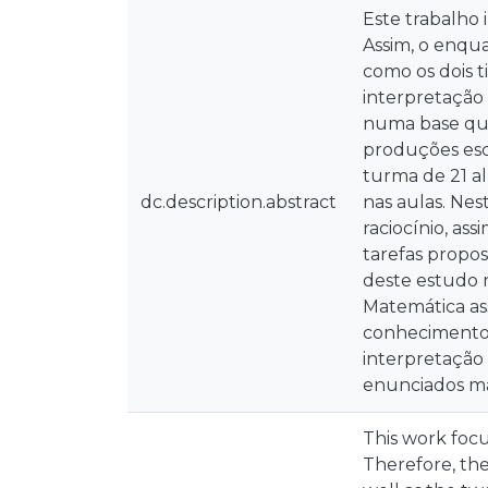
Este trabalho
Assim, o enqua
como os dois t
interpretação 
numa base qua
produções escr
turma de 21 a
dc.description.abstract
nas aulas. Nes
raciocínio, as
tarefas propos
deste estudo 
Matemática as
conhecimento 
interpretação 
enunciados mat
This work focu
Therefore, the