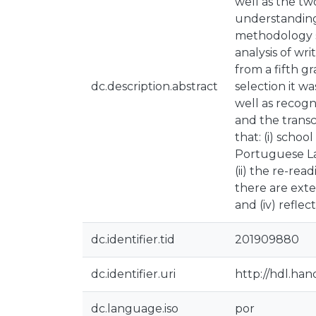
well as the tw
understanding 
methodology se
analysis of wr
from a fifth gr
dc.description.abstract
selection it w
well as recogn
and the transc
that: (i) scho
Portuguese La
(ii) the re-rea
there are exte
and (iv) refle
dc.identifier.tid
201909880
dc.identifier.uri
http://hdl.ha
dc.language.iso
por