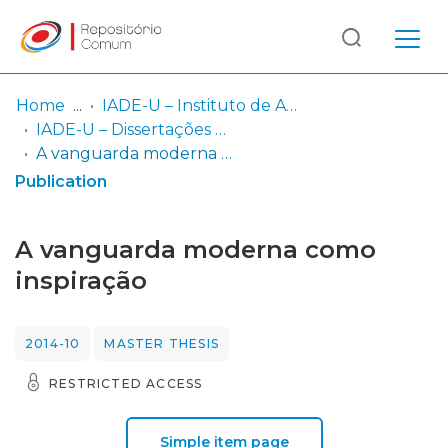
Log
(current)
In
Home
IADE-U – Instituto de Arte, Design e Empresa - Universitário
IADE-U – Dissertações de Mestrado
Communities
A vanguarda moderna como inspiração
& Collections
Publication
Browse repository
A vanguarda moderna como
Entities
inspiração
Statistics
2014-10
MASTER THESIS
RESTRICTED ACCESS
Simple item page