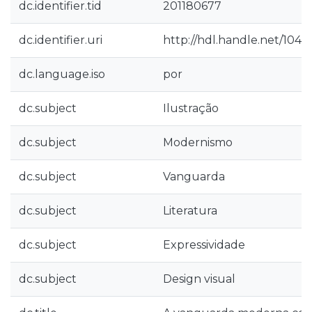
dc.identifier.tid
201180677
dc.identifier.uri
http://hdl.handle.net/104
dc.language.iso
por
dc.subject
Ilustração
dc.subject
Modernismo
dc.subject
Vanguarda
dc.subject
Literatura
dc.subject
Expressividade
dc.subject
Design visual