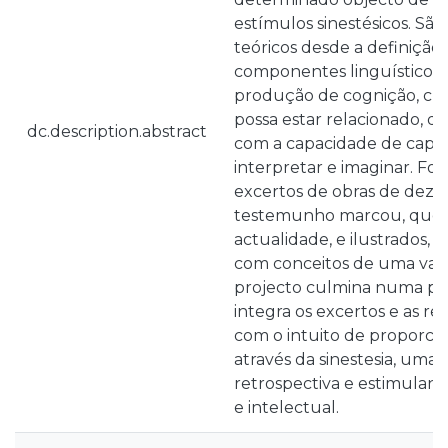
estímulos sinestésicos. Sã
teóricos desde a definição
componentes linguísticos, 
produção de cognição, cria
possa estar relacionado, d
dc.description.abstract
com a capacidade de capta
interpretar e imaginar. Fo
excertos de obras de dez au
testemunho marcou, quer 
actualidade, e ilustrados,
com conceitos de uma va
projecto culmina numa pub
integra os excertos e as res
com o intuito de proporcio
através da sinestesia, uma 
retrospectiva e estimulant
e intelectual.