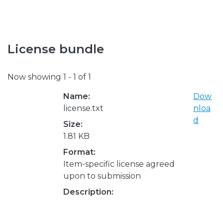
License bundle
Now showing
1 - 1 of 1
Name:
Dow
license.txt
nloa
d
Size:
1.81 KB
Format:
Item-specific license agreed
upon to submission
Description: