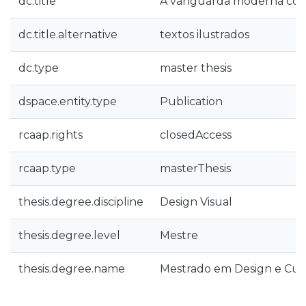
dc.title
A vanguarda moderna com
dc.title.alternative
textos ilustrados
dc.type
master thesis
dspace.entity.type
Publication
rcaap.rights
closedAccess
rcaap.type
masterThesis
thesis.degree.discipline
Design Visual
thesis.degree.level
Mestre
thesis.degree.name
Mestrado em Design e Cult