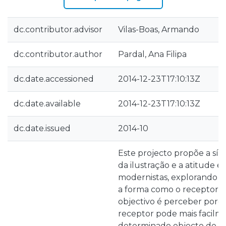
dc.contributor.advisor
Vilas-Boas, Armando
dc.contributor.author
Pardal, Ana Filipa
dc.date.accessioned
2014-12-23T17:10:13Z
dc.date.available
2014-12-23T17:10:13Z
dc.date.issued
2014-10
Este projecto propõe a sín
da ilustração e a atitude 
modernistas, explorando o
a forma como o receptor s
objectivo é perceber porq
receptor pode mais facilme
determinado objecto de de