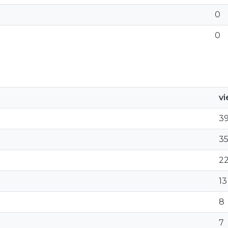
0
0
v
3
3
2
13
8
7