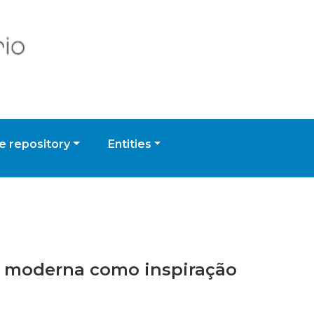
 repository
Entities
da moderna como inspiração