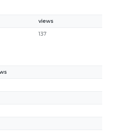
views
137
ews