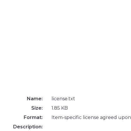
Name:
license.txt
Size:
1.85 KB
Format:
Item-specific license agreed upon
Description: