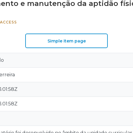
ento e manutenção da aptidão físi
 ACCESS
Simple item page
do
erreira
:01:58Z
:01:58Z
atório foi desenvolvido no âmbito da unidade curricular