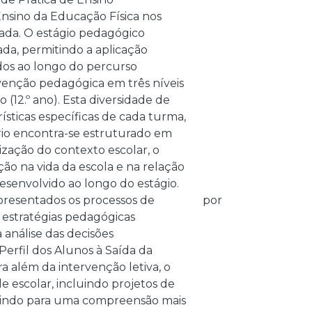
nsino da Educação Física nos
mada. O estágio pedagógico
da, permitindo a aplicação
idos ao longo do percurso
rvenção pedagógica em três níveis
rio (12.º ano). Esta diversidade de
rísticas específicas de cada turma,
rio encontra-se estruturado em
zação do contexto escolar, o
o na vida da escola e na relação
senvolvido ao longo do estágio.
presentados os processos de
por
 estratégias pedagógicas
 análise das decisões
erfil dos Alunos à Saída da
ra além da intervenção letiva, o
e escolar, incluindo projetos de
ibuindo para uma compreensão mais