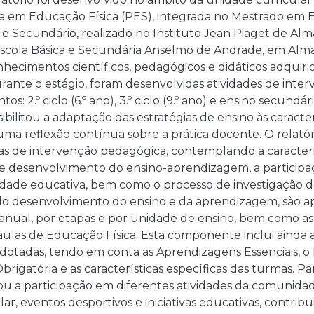
a em Educação Física (PES), integrada no Mestrado em E
 e Secundário, realizado no Instituto Jean Piaget de Al
scola Básica e Secundária Anselmo de Andrade, em Alma
nhecimentos científicos, pedagógicos e didáticos adquir
ante o estágio, foram desenvolvidas atividades de inte
tos: 2.º ciclo (6.º ano), 3.º ciclo (9.º ano) e ensino secundá
ibilitou a adaptação das estratégias de ensino às caracte
a reflexão contínua sobre a prática docente. O relató
eas de intervenção pedagógica, contemplando a caracteri
 desenvolvimento do ensino-aprendizagem, a participaçã
ade educativa, bem como o processo de investigação de
o desenvolvimento do ensino e da aprendizagem, são a
nual, por etapas e por unidade de ensino, bem como as
 aulas de Educação Física. Esta componente inclui ainda a
otadas, tendo em conta as Aprendizagens Essenciais, o P
brigatória e as características específicas das turmas. Pa
ou a participação em diferentes atividades da comunidad
ar, eventos desportivos e iniciativas educativas, contr