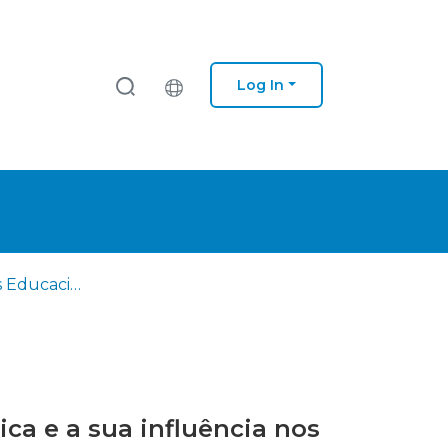
Log In
As orientações Educacionais dos professores de educação física e a sua influência nos processos de desenvolvimento e manutenção da aptidão física
ca e a sua influência nos