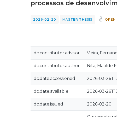
processos de desenvolvim
2026-02-20
MASTER THESIS
OPEN
dc.contributor.advisor
Vieira, Fernan
dc.contributor.author
Nita, Matilde F
dc.date.accessioned
2026-03-26T13
dc.date.available
2026-03-26T13
dc.date.issued
2026-02-20
O presente rel