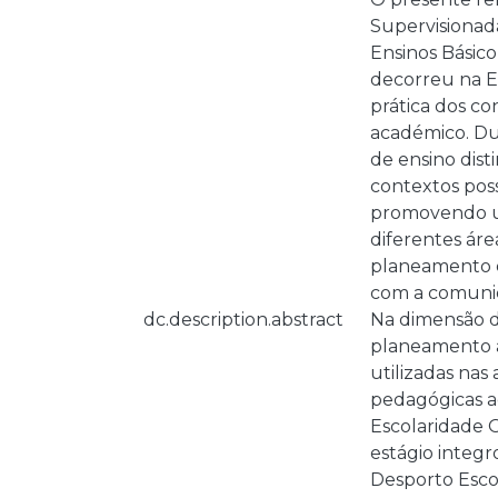
Supervisionad
Ensinos Básico
decorreu na E
prática dos co
académico. Dur
de ensino distin
contextos poss
promovendo um
diferentes ár
planeamento e
com a comunid
dc.description.abstract
Na dimensão d
planeamento a
utilizadas nas
pedagógicas ad
Escolaridade O
estágio integr
Desporto Escol