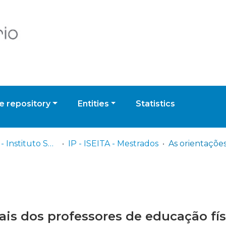
 repository
Entities
Statistics
IP - ISEITA - Instituto Superior de Estudos Interculturais e Transdisciplinares de Almada
IP - ISEITA - Mestrados
is dos professores de educação físi