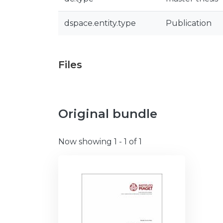
dspace.entity.type
Publication
Files
Original bundle
Now showing
1 - 1 of 1