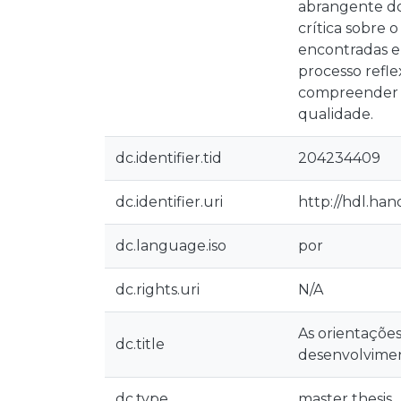
abrangente do 
crítica sobre 
encontradas e
processo refle
compreender a
qualidade.
dc.identifier.tid
204234409
dc.identifier.uri
http://hdl.ha
dc.language.iso
por
dc.rights.uri
N/A
As orientações
dc.title
desenvolvimen
dc.type
master thesis