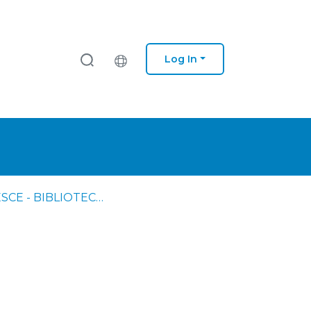
Log In
IPS - ESCE - BIBLIOTECA - Dissertações de mestrado