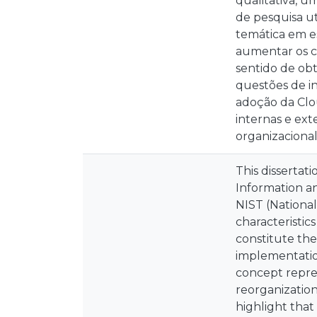
qualitativa, 
de pesquisa ut
temática em e
aumentar os c
sentido de obt
questões de i
adoção da Clo
internas e ext
organizaciona
This dissertat
Information a
NIST (National
characteristics
constitute the
implementation
concept repre
reorganization 
highlight that