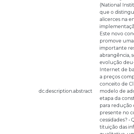
(National Inst
que o distingu
alicerces na e
implementação
Este novo con
promove uma r
importante re
abrangência, 
evolução deu-s
Internet de ba
a preços compe
conceito de C
dc.description.abstract
modelo de ado
etapa da cons
para redução d
presente no co
cessidades? •
tituição das i