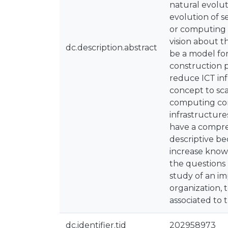
natural evolut
evolution of s
or computing c
vision about 
dc.description.abstract
be a model for
construction 
reduce ICT inf
concept to sca
computing con
infrastructure
have a compre
descriptive be
increase knowl
the questions 
study of an i
organization, 
associated to 
dc.identifier.tid
202958973