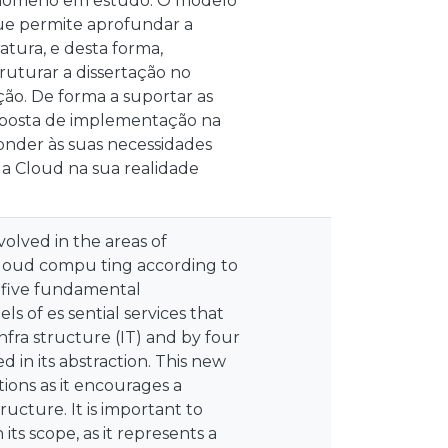
 fenómeno em estudo. O modelo
que permite aprofundar a
tura, e desta forma,
uturar a dissertação no
ção. De forma a suportar as
roposta de implementação na
nder às suas necessidades
s a Cloud na sua realidade
olved in the areas of
loud compu ting according to
f five fundamental
ls of es sential services that
nfra structure (IT) and by four
 in its abstraction. This new
ons as it encourages a
ructure. It is important to
ts scope, as it represents a