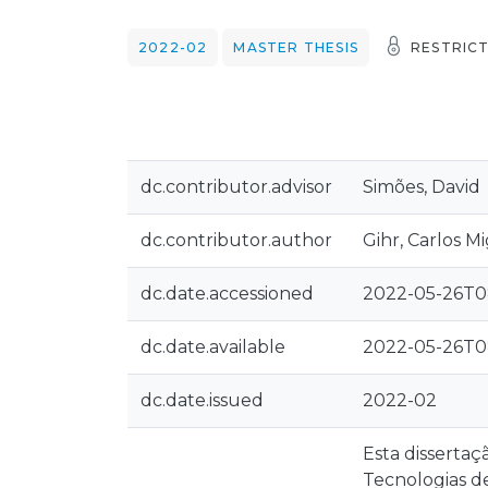
2022-02
MASTER THESIS
RESTRIC
dc.contributor.advisor
Simões, David
dc.contributor.author
Gihr, Carlos M
dc.date.accessioned
2022-05-26T0
dc.date.available
2022-05-26T0
dc.date.issued
2022-02
Esta disserta
Tecnologias d