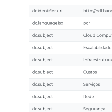
dc.identifier.uri
http://hdl.ha
dc.language.iso
por
dc.subject
Cloud Compu
dc.subject
Escalabilidade
dc.subject
Infraestrutura
dc.subject
Custos
dc.subject
Serviços
dc.subject
Rede
dc.subject
Segurança