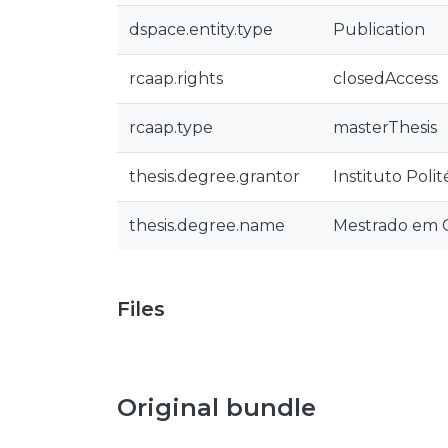
dspace.entity.type
Publication
rcaap.rights
closedAccess
rcaap.type
masterThesis
thesis.degree.grantor
Instituto Poli
thesis.degree.name
Mestrado em G
Files
Original bundle