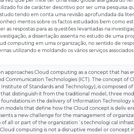
uma vez que per mite ter uma visão global alargada do
ilizado foi de carácter descritivo por ser uma pesquisa 
studo tendo em conta uma revisão aprofundada da litera
onheci mentos sobre os factos estudados bem como estr
er as respostas para as questões levantadas na investiga
nvestigação, a dissertação assenta no estudo de uma p
ud computing em uma organização, no sentido de respo
ernas utilizando e moldando os vários serviços associado
l
ion approaches Cloud computing as a concept that has ev
nd Communication Technologies (ICT). The concept of C
 Institute of Standards and Technology), is composed o
 that distinguish it from the traditional model, three mode
 foundations in the delivery of Information Technology i
 models that define how the Cloud concept is deliv ered
sents a new challenge for the management of organizati
of all or part of the organization´s technologi cal infrast
 Cloud computing is not a disruptive model or concept in i