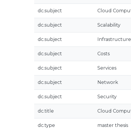
dc.subject
Cloud Compu
dc.subject
Scalability
dc.subject
Infrastructure
dc.subject
Costs
dc.subject
Services
dc.subject
Network
dc.subject
Security
dc.title
Cloud Computi
dc.type
master thesis