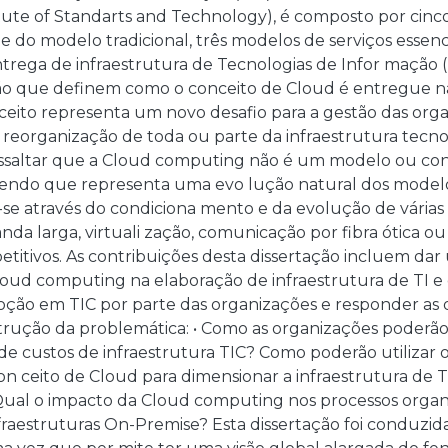
itute of Standarts and Technology), é composto por cinco
e do modelo tradicional, três modelos de serviços essen
ntrega de infraestrutura de Tecnologias de Infor mação 
 que definem como o conceito de Cloud é entregue na s
ceito representa um novo desafio para a gestão das or
eorganização de toda ou parte da infraestrutura tecnol
ssaltar que a Cloud computing não é um modelo ou conc
sendo que representa uma evo lução natural dos modelos
e através do condiciona mento e da evolução de várias 
nda larga, virtuali zação, comunicação por fibra ótica
titivos. As contribuições desta dissertação incluem dar
loud computing na elaboração de infraestrutura de TI 
ção em TIC por parte das organizações e responder as 
trução da problemática: • Como as organizações poderão
e custos de infraestrutura TIC? Como poderão utilizar o
n ceito de Cloud para dimensionar a infraestrutura de 
 Qual o impacto da Cloud computing nos processos organi
nfraestruturas On-Premise? Esta dissertação foi conduzida