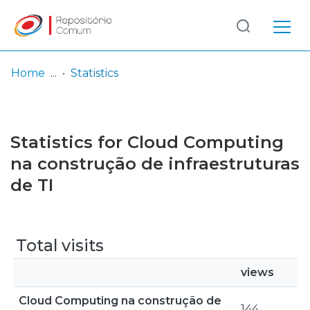
Log
(current)
In
Home
Statistics
Communities
& Collections
Statistics for Cloud Computing
Browse repository
na construção de infraestruturas
de TI
Entities
Total visits
views
Cloud Computing na construção de
144