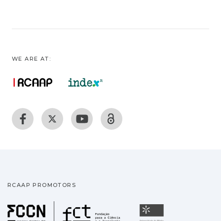
WE ARE AT:
RCAAP PROMOTORS
Fundação para a Ciência
Universidade