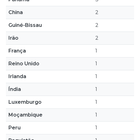
China
2
Guiné-Bissau
2
Irão
2
França
1
Reino Unido
1
Irlanda
1
Índia
1
Luxemburgo
1
Moçambique
1
Peru
1