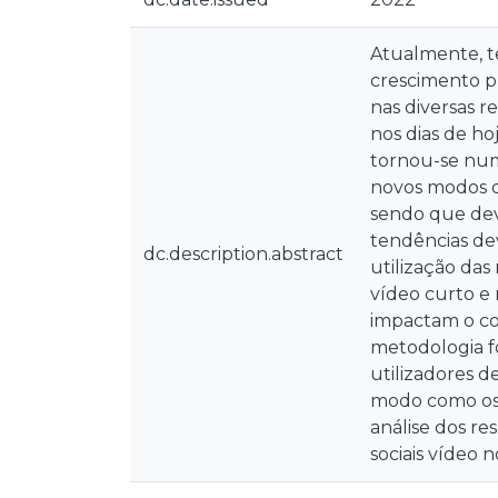
Atualmente, t
crescimento p
nas diversas r
nos dias de ho
tornou-se num
novos modos d
sendo que dev
tendências dev
dc.description.abstract
utilização das
vídeo curto e
impactam o co
metodologia fo
utilizadores de
modo como os 
análise dos r
sociais vídeo 