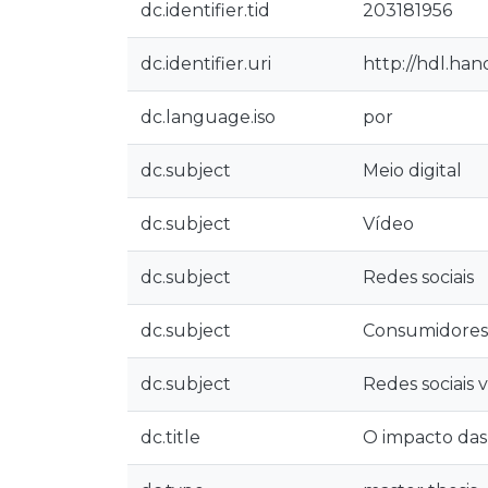
dc.identifier.tid
203181956
dc.identifier.uri
http://hdl.han
dc.language.iso
por
dc.subject
Meio digital
dc.subject
Vídeo
dc.subject
Redes sociais
dc.subject
Consumidores
dc.subject
Redes sociais 
dc.title
O impacto das