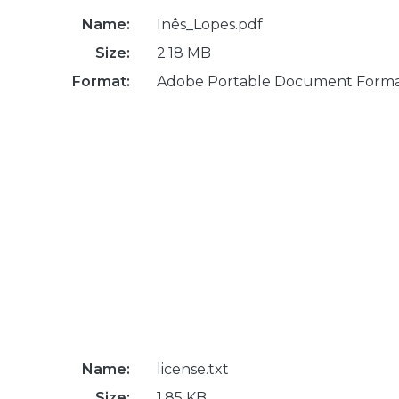
Name:
Inês_Lopes.pdf
Size:
2.18 MB
Format:
Adobe Portable Document Form
Name:
license.txt
Size:
1.85 KB