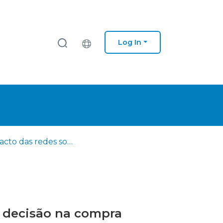
Log In
O impacto das redes sociais vídeo no processo de tomada de decisão na compra online
e decisão na compra