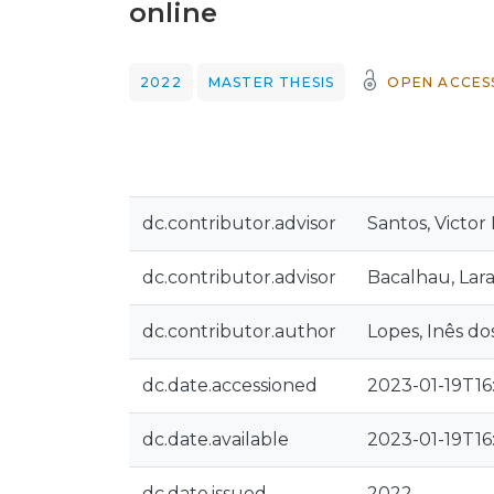
online
2022
MASTER THESIS
OPEN ACCES
dc.contributor.advisor
Santos, Victor
dc.contributor.advisor
Bacalhau, Lar
dc.contributor.author
Lopes, Inês do
dc.date.accessioned
2023-01-19T16
dc.date.available
2023-01-19T16
dc.date.issued
2022