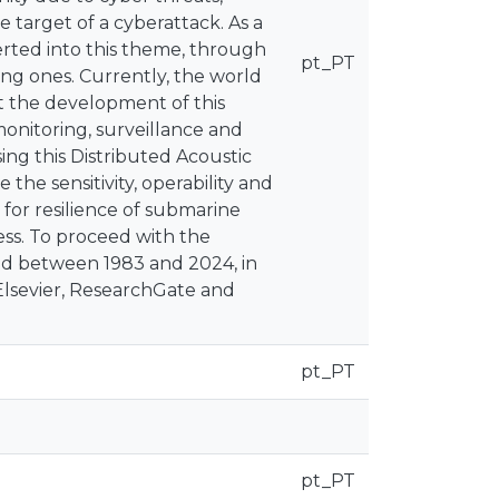
e target of a cyberattack. As a
erted into this theme, through
pt_PT
ing ones. Currently, the world
ht the development of this
monitoring, surveillance and
ing this Distributed Acoustic
he sensitivity, operability and
 for resilience of submarine
ess. To proceed with the
ted between 1983 and 2024, in
Elsevier, ResearchGate and
pt_PT
pt_PT