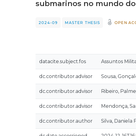
submarinos no mundo do
2024-09
MASTER THESIS
OPEN AC
datacite.subject.fos
Assuntos Milit
dc.contributor.advisor
Sousa, Gonçal
dc.contributor.advisor
Ribeiro, Palme
dc.contributor.advisor
Mendonça, Sa
dc.contributor.author
Silva, Daniela 
dc.date.accessioned
2024-12-16T16