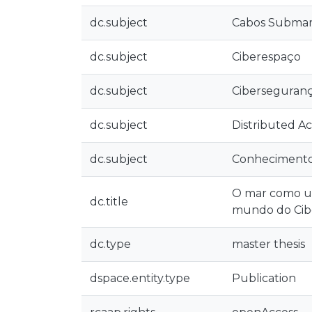
dc.subject
Cabos Submar
dc.subject
Ciberespaço
dc.subject
Ciberseguran
dc.subject
Distributed A
dc.subject
Conhecimento
O mar como um
dc.title
mundo do Cib
dc.type
master thesis
dspace.entity.type
Publication