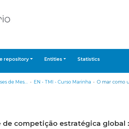
 repository
Entities
Statistics
EN - TMI - Teses de Mestrado Integrado
EN - TMI - Curso Marinha
e competição estratégica global :