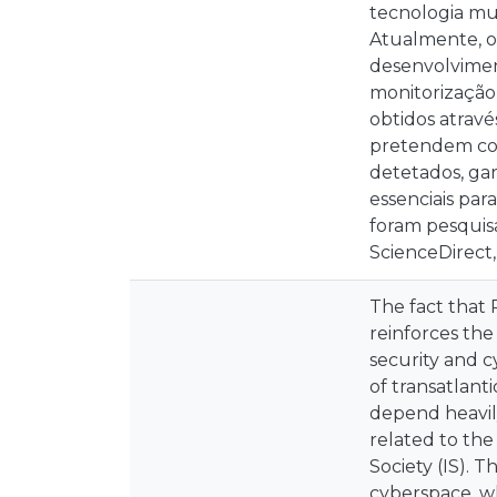
tecnologia mui
Atualmente, o
desenvolviment
monitorização,
obtidos atravé
pretendem comp
detetados, gar
essenciais par
foram pesquisa
ScienceDirect,
The fact that 
reinforces the
security and c
of transatlant
depend heavily
related to the
Society (IS). T
cyberspace, wh