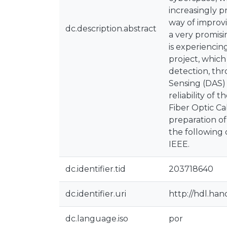
increasingly p
way of improvi
dc.description.abstract
a very promisi
is experiencin
project, which
detection, thr
Sensing (DAS) 
reliability of
Fiber Optic Ca
preparation of
the following 
IEEE.
dc.identifier.tid
203718640
dc.identifier.uri
http://hdl.han
dc.language.iso
por