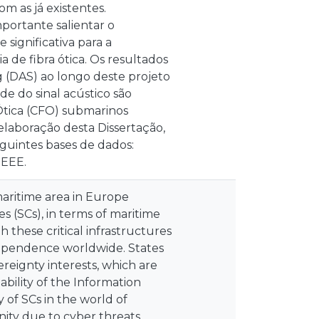
m as já existentes.
ortante salientar o
significativa para a
a de fibra ótica. Os resultados
g (DAS) ao longo deste projeto
de do sinal acústico são
 Ótica (CFO) submarinos
elaboração desta Dissertação,
eguintes bases de dados:
IEEE.
 maritime area in Europe
s (SCs), in terms of maritime
 these critical infrastructures
 dependence worldwide. States
reignty interests, which are
bility of the Information
y of SCs in the world of
ity due to cyber threats,