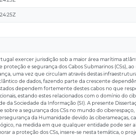
:24:25Z
tugal exercer jurisdição sob a maior área marítima atlân
e proteção e segurança dos Cabos Submarinos (CSs), ao 
nça, uma vez que circulam através destas infraestrutura
tlântico de dados, fazendo parte da crescente dependên
stados dependem fortemente destes cabos no que respei
cionais, estando estes relacionados com o domínio do cib
de da Sociedade da Informação (SI). A presente Disserta
e sobre a segurança dos CSs no mundo do ciberespaço, 
bersegurança da Humanidade devido às ciberameaças, ca
gico, na medida em que qualquer entidade pode ser a
rar a proteção dos CSs, insere-se nesta temática, o pro