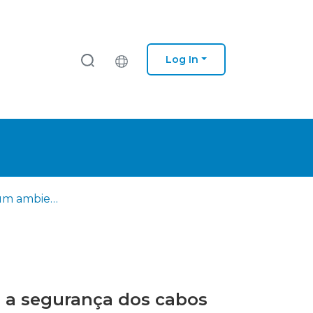
Log In
O mar como um ambiente de competição estratégica global : a segurança dos cabos submarinos no mundo do Ciberespaço
 a segurança dos cabos