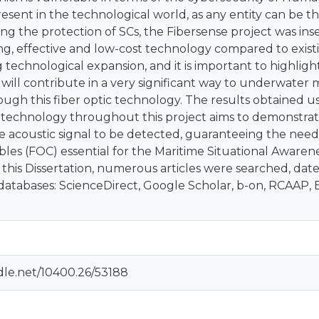
resent in the technological world, as any entity can be th
ng the protection of SCs, the Fibersense project was ins
ng, effective and low-cost technology compared to exist
g technological expansion, and it is important to highlig
 will contribute in a very significant way to underwater 
ough this fiber optic technology. The results obtained us
technology throughout this project aims to demonstrate t
 the acoustic signal to be detected, guaranteeing the need
bles (FOC) essential for the Maritime Situational Awaren
 this Dissertation, numerous articles were searched, da
databases: ScienceDirect, Google Scholar, b-on, RCAAP, 
dle.net/10400.26/53188