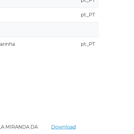
pt_PT
pt_PT
Marinha
pt_PT
LA MIRANDA DA
Download