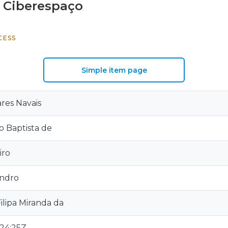
 Ciberespaço
CESS
Simple item page
ares Navais
o Baptista de
iro
ndro
Filipa Miranda da
:24:25Z