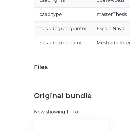
rcaap.rights
openAccess
rcaap.type
masterThesis
thesis.degree.grantor
Escola Naval
thesis.degree.name
Mestrado Integ
Files
Original bundle
Now showing
1 - 1 of 1