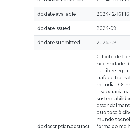
dc.date.available
2024-12-16T16
dc.date.issued
2024-09
dc.date.submitted
2024-08
O facto de Por
necessidade d
da cibersegura
tráfego transa
mundial. Os E
e soberania na
sustentabilida
essencialment
que toca à ci
mundo tecnoló
dc.description.abstract
forma de melho