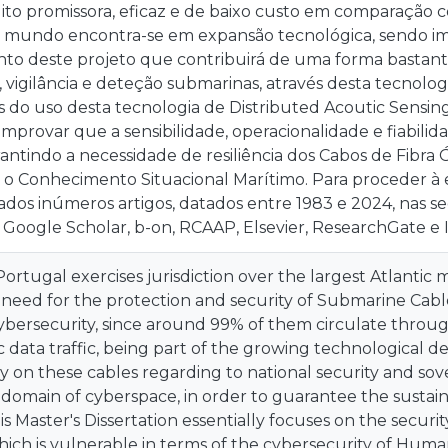
to promissora, eficaz e de baixo custo em comparação co
 mundo encontra-se em expansão tecnológica, sendo imp
o deste projeto que contribuirá de uma forma bastante 
 vigilância e deteção submarinas, através desta tecnologi
s do uso desta tecnologia de Distributed Acoutic Sensin
rovar que a sensibilidade, operacionalidade e fiabilida
antindo a necessidade de resiliência dos Cabos de Fibra
a o Conhecimento Situacional Marítimo. Para proceder à 
dos inúmeros artigos, datados entre 1983 e 2024, nas s
 Google Scholar, b-on, RCAAP, Elsevier, ResearchGate e 
Portugal exercises jurisdiction over the largest Atlantic
 need for the protection and security of Submarine Cable
ybersecurity, since around 99% of them circulate through
ic data traffic, being part of the growing technological
 on these cables regarding to national security and sove
 domain of cyberspace, in order to guarantee the sustaina
his Master's Dissertation essentially focuses on the securit
ich is vulnerable in terms of the cybersecurity of Human