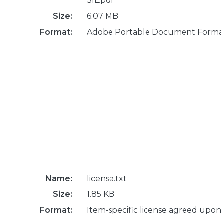
SIL.pdf
Size:
6.07 MB
Format:
Adobe Portable Document Form
Name:
license.txt
Size:
1.85 KB
Format:
Item-specific license agreed upon