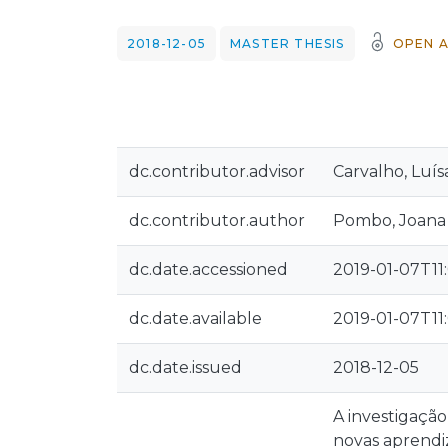
2018-12-05
MASTER THESIS
OPEN 
dc.contributor.advisor
Carvalho, Luís
dc.contributor.author
Pombo, Joana F
dc.date.accessioned
2019-01-07T11
dc.date.available
2019-01-07T11
dc.date.issued
2018-12-05
A investigaçã
novas aprendi