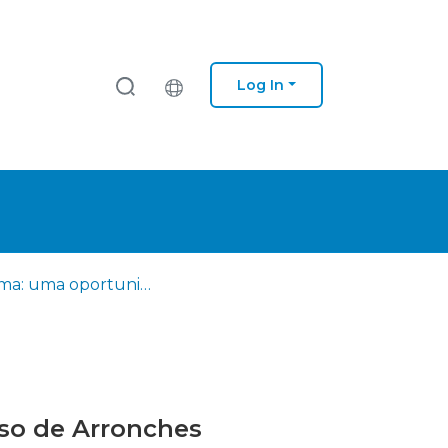
Log In
Reforma: uma oportunidade para novas aprendizagens - o caso de Arronches
so de Arronches