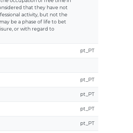
the occupation of free time in
considered that they have not
sional activity, but not the
ay be a phase of life to bet
eisure, or with regard to
pt_PT
pt_PT
pt_PT
pt_PT
pt_PT