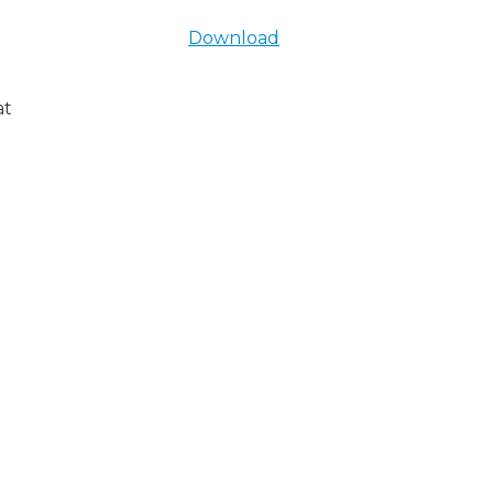
Download
at