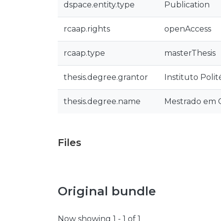
dspace.entity.type
Publication
rcaap.rights
openAccess
rcaap.type
masterThesis
thesis.degree.grantor
Instituto Poli
thesis.degree.name
Mestrado em G
Files
Original bundle
Now showing
1 - 1 of 1