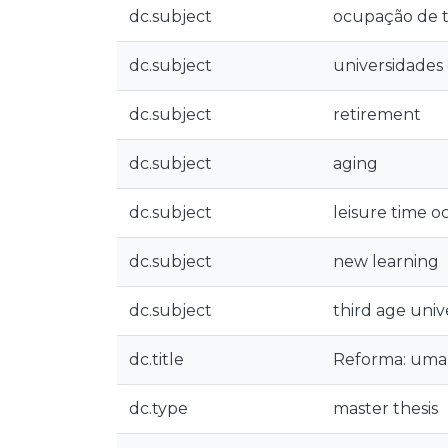
dc.subject
ocupação de t
dc.subject
universidades 
dc.subject
retirement
dc.subject
aging
dc.subject
leisure time 
dc.subject
new learning
dc.subject
third age unive
dc.title
Reforma: uma 
dc.type
master thesis