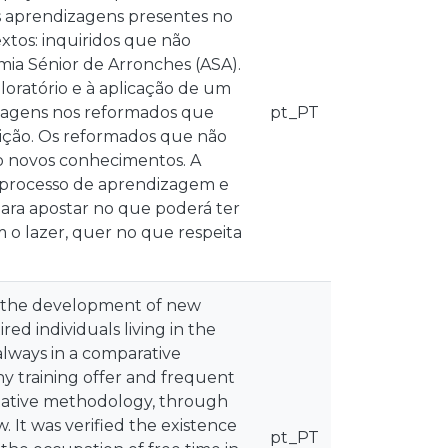
as aprendizagens presentes no
xtos: inquiridos que não
mia Sénior de Arronches (ASA).
oratório e à aplicação de um
dizagens nos reformados que
pt_PT
uição. Os reformados que não
o novos conhecimentos. A
do processo de aprendizagem e
ara apostar no que poderá ter
m o lazer, quer no que respeita
s the development of new
ed individuals living in the
 always in a comparative
 training offer and frequent
tative methodology, through
. It was verified the existence
pt_PT