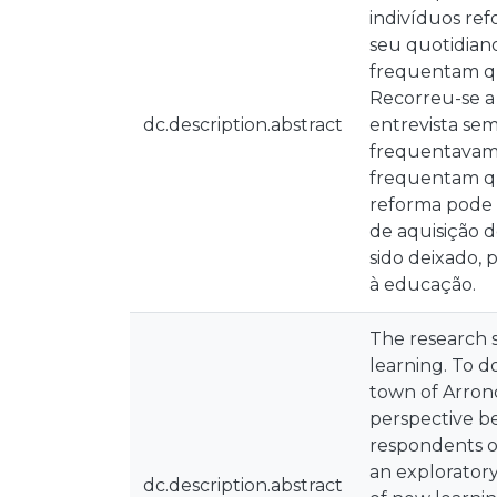
indivíduos ref
seu quotidian
frequentam qu
Recorreu-se a
dc.description.abstract
entrevista sem
frequentavam 
frequentam qu
reforma pode i
de aquisição 
sido deixado, 
à educação.
The research 
learning. To d
town of Arronc
perspective b
respondents o
an exploratory
dc.description.abstract