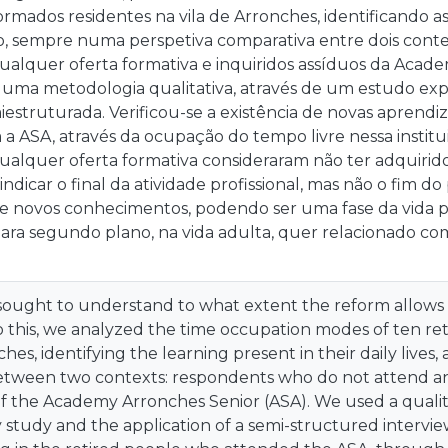
ormados residentes na vila de Arronches, identificando 
o, sempre numa perspetiva comparativa entre dois conte
alquer oferta formativa e inquiridos assíduos da Acade
 uma metodologia qualitativa, através de um estudo expl
iestruturada. Verificou-se a existência de novas apren
a ASA, através da ocupação do tempo livre nessa instit
alquer oferta formativa consideraram não ter adquirid
ndicar o final da atividade profissional, mas não o fim 
de novos conhecimentos, podendo ser uma fase da vida p
para segundo plano, na vida adulta, quer relacionado co
sought to understand to what extent the reform allow
o this, we analyzed the time occupation modes of ten retir
hes, identifying the learning present in their daily lives,
etween two contexts: respondents who do not attend any
f the Academy Arronches Senior (ASA). We used a quali
 study and the application of a semi-structured interview