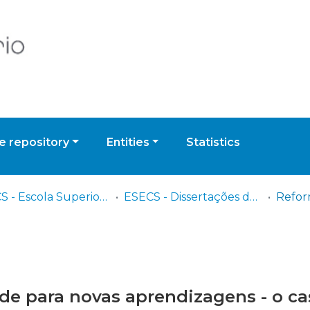
 repository
Entities
Statistics
ESECS - Escola Superior de Educação e Ciências Sociais
ESECS - Dissertações de Mestrado
e para novas aprendizagens - o ca