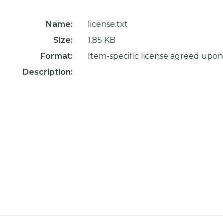
Name:
license.txt
Size:
1.85 KB
Format:
Item-specific license agreed upon
Description: