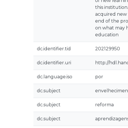
of new learnin
this instituti
acquired new k
end of the pro
on what may hav
education
dc.identifier.tid
202129950
dc.identifier.uri
http://hdl.han
dc.language.iso
por
dc.subject
envelhecimen
dc.subject
reforma
dc.subject
aprendizagen