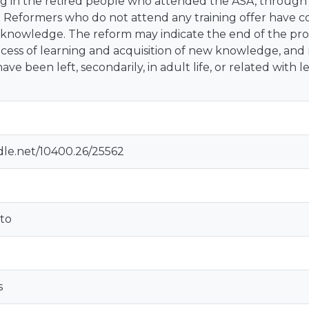
g in the retired people who attended the ASA, through 
on. Reformers who do not attend any training offer have 
nowledge. The reform may indicate the end of the profes
cess of learning and acquisition of new knowledge, and m
e been left, secondarily, in adult life, or related with l
dle.net/10400.26/25562
to
s