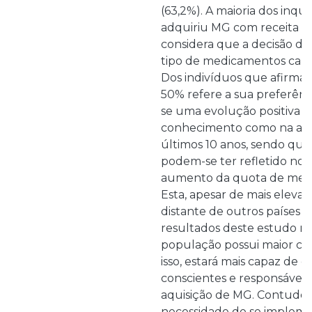
(63,2%). A maioria dos inqu
adquiriu MG com receita m
considera que a decisão de
tipo de medicamentos cabe
Dos indivíduos que afirm
50% refere a sua preferênci
se uma evolução positiva t
conhecimento como na ad
últimos 10 anos, sendo que
podem-se ter refletido no
aumento da quota de mer
Esta, apesar de mais elevad
distante de outros países 
resultados deste estudo m
população possui maior co
isso, estará mais capaz de 
conscientes e responsáveis
aquisição de MG. Contudo, 
necessidade de se impleme