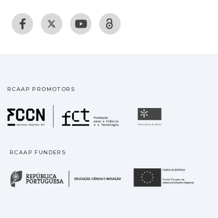
RCAAP PROMOTORS
Fundação para a Ciência
Universidade
RCAAP FUNDERS
República Portuguesa · M
União