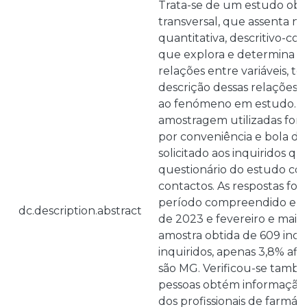
Trata-se de um estudo obse
transversal, que assenta 
quantitativa, descritivo-co
que explora e determina a 
relações entre variáveis, t
descrição dessas relações e
ao fenómeno em estudo. As
amostragem utilizadas fora
por conveniência e bola de
solicitado aos inquiridos q
questionário do estudo co
contactos. As respostas for
período compreendido ent
dc.description.abstract
de 2023 e fevereiro e maio
amostra obtida de 609 indi
inquiridos, apenas 3,8% af
são MG. Verificou-se també
pessoas obtém informação 
dos profissionais de farmác