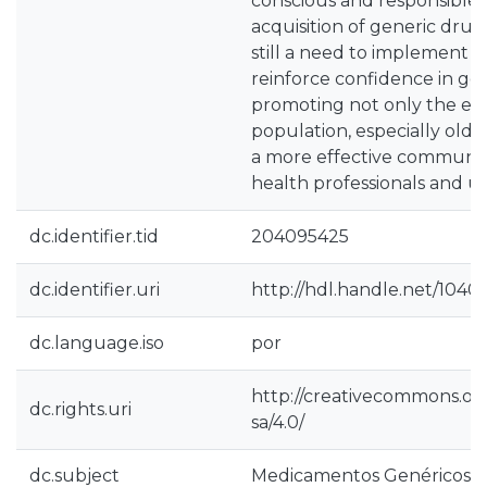
conscious and responsible 
acquisition of generic drug
still a need to implement st
reinforce confidence in ge
promoting not only the ed
population, especially older
a more effective communi
health professionals and us
dc.identifier.tid
204095425
dc.identifier.uri
http://hdl.handle.net/1040
dc.language.iso
por
http://creativecommons.org
dc.rights.uri
sa/4.0/
dc.subject
Medicamentos Genéricos