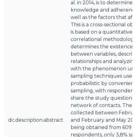
al. in 2014, is to determine 
knowledge and adherence t
well as the factors that aff
This is a cross-sectional ob
is based on a quantitative, 
correlational methodology, 
determines the existence of
between variables, describ
relationships and analyzing
with the phenomenon unde
sampling techniques used
probabilistic by convenien
sampling, with respondent
share the study questionna
network of contacts. The 
collected between Februa
dc.description.abstract
and February and May 2024
being obtained from 609 in
respondents, only 3,8% sai