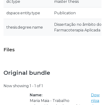
dc.type
master thesis
dspace.entity.type
Publication
Dissertação no âmbito do 
thesis.degree.name
Farmacoterapia Aplicada
Files
Original bundle
Now showing
1 - 1 of 1
Name:
Dow
Maria Maia - Trabalho
nloa