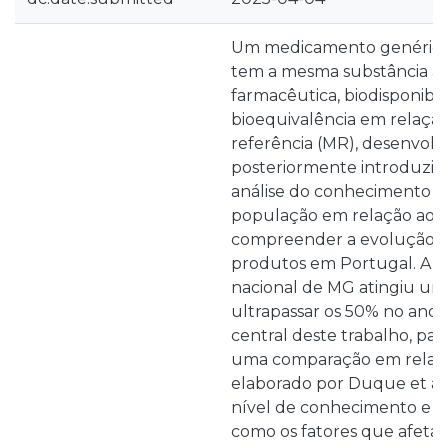
Um medicamento genérico
tem a mesma substância at
farmacêutica, biodisponibil
bioequivalência em relaç
referência (MR), desenvolvi
posteriormente introduzid
análise do conhecimento e
população em relação aos 
compreender a evolução 
produtos em Portugal. A 
nacional de MG atingiu um 
ultrapassar os 50% no ano 
central deste trabalho, par
uma comparação em relaç
elaborado por Duque et al.
nível de conhecimento e a
como os fatores que afetam 