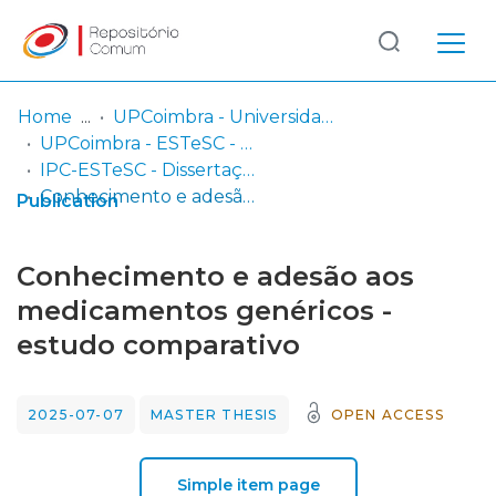
Log
(current)
In
Home
UPCoimbra - Universidade Politécnica de Coimbra
UPCoimbra - ESTeSC - Escola Superior de Tecnologia da Saúde de Coimbra
Communities
IPC-ESTeSC - Dissertações de mestrado
& Collections
Conhecimento e adesão aos medicamentos genéricos - estudo comparativo
Publication
Browse repository
Conhecimento e adesão aos
Entities
medicamentos genéricos -
estudo comparativo
Statistics
2025-07-07
MASTER THESIS
OPEN ACCESS
Simple item page