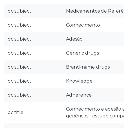
dc.subject
Medicamentos de Referênc
dc.subject
Conhecimento
dc.subject
Adesão
dc.subject
Generic drugs
dc.subject
Brand-name drugs
dc.subject
Knowledge
dc.subject
Adherence
Conhecimento e adesão a
dc.title
genéricos - estudo compar