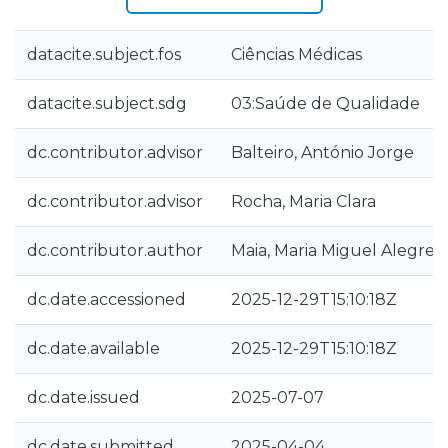
datacite.subject.fos
Ciências Médicas
datacite.subject.sdg
03:Saúde de Qualidade
dc.contributor.advisor
Balteiro, António Jorge
dc.contributor.advisor
Rocha, Maria Clara
dc.contributor.author
Maia, Maria Miguel Alegre
dc.date.accessioned
2025-12-29T15:10:18Z
dc.date.available
2025-12-29T15:10:18Z
dc.date.issued
2025-07-07
dc.date.submitted
2025-04-04