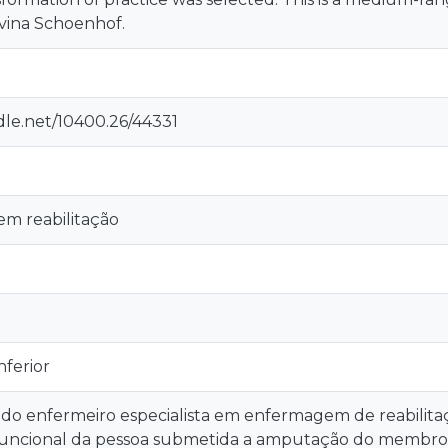
vina Schoenhof.
dle.net/10400.26/44331
m reabilitação
nferior
 do enfermeiro especialista em enfermagem de reabilit
uncional da pessoa submetida a amputação do membro 