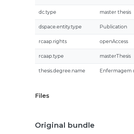
dc.type
master thesis
dspace.entity.type
Publication
rcaap.rights
openAccess
rcaap.type
masterThesis
thesis.degree.name
Enfermagem d
Files
Original bundle