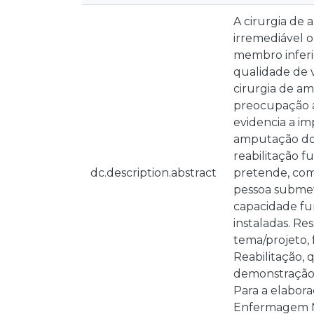
A cirurgia de
irremediável 
membro inferi
qualidade de 
cirurgia de a
preocupação a
evidencia a i
amputação do M
reabilitação f
dc.description.abstract
pretende, com
pessoa submet
capacidade fu
instaladas. R
tema/projeto,
Reabilitação, 
demonstração 
Para a elabora
Enfermagem Nu