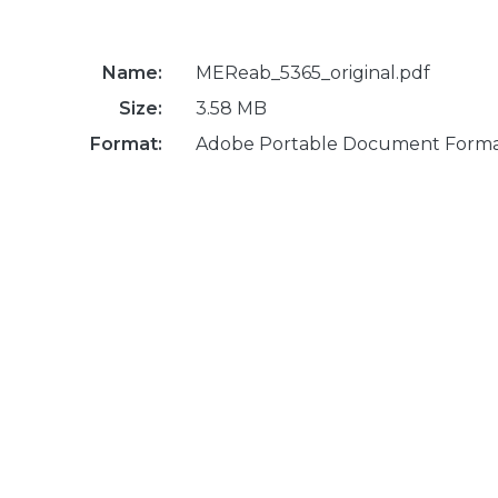
Name:
MEReab_5365_original.pdf
Size:
3.58 MB
Format:
Adobe Portable Document Form