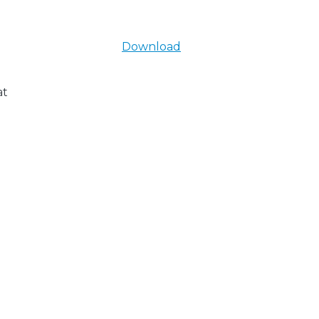
Download
at