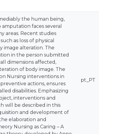
emediably the human being,
b amputation faces several
any areas. Recent studies
such as loss of physical
 image alteration. The
ntion in the person submitted
all dimensions affected,
alteration of body image. The
ion Nursing interventions in
pt_PT
preventive actions, ensures
lled disabilities. Emphasizing
oject, interventions and
h will be described in this
acquisition and development of
the elaboration and
heory Nursing as Caring – A
ange theory, developed by Anne