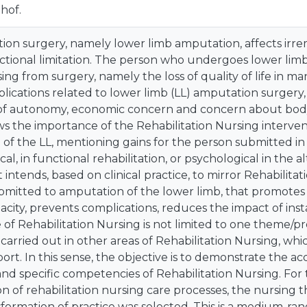
hof.
ion surgery, namely lower limb amputation, affects irr
ctional limitation. The person who undergoes lower lim
sing from surgery, namely the loss of quality of life in m
lications related to lower limb (LL) amputation surgery, 
s of autonomy, economic concern and concern about body
ws the importance of the Rehabilitation Nursing interve
of the LL, mentioning gains for the person submitted in 
al, in functional rehabilitation, or psychological in the 
 intends, based on clinical practice, to mirror Rehabilitat
bmitted to amputation of the lower limb, that promotes 
acity, prevents complications, reduces the impact of insta
 of Rehabilitation Nursing is not limited to one theme/pr
 carried out in other areas of Rehabilitation Nursing, whic
ort. In this sense, the objective is to demonstrate the 
d specific competencies of Rehabilitation Nursing. For 
 of rehabilitation nursing care processes, the nursing t
formation of practice was selected. This is a medium-r