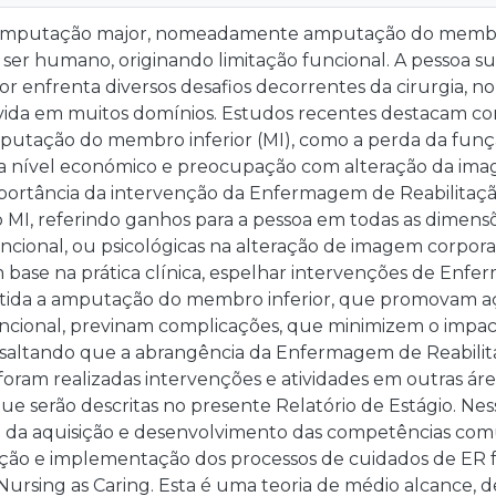
 amputação major, nomeadamente amputação do membro 
o ser humano, originando limitação funcional. A pessoa
or enfrenta diversos desafios decorrentes da cirurgia,
vida em muitos domínios. Estudos recentes destacam co
mputação do membro inferior (MI), como a perda da funçã
 nível económico e preocupação com alteração da image
mportância da intervenção da Enfermagem de Reabilitaç
I, referindo ganhos para a pessoa em todas as dimensões
uncional, ou psicológicas na alteração de imagem corpora
 base na prática clínica, espelhar intervenções de Enf
ida a amputação do membro inferior, que promovam açõ
ncional, previnam complicações, que minimizem o impac
essaltando que a abrangência da Enfermagem de Reabili
 foram realizadas intervenções e atividades em outras 
que serão descritas no presente Relatório de Estágio. Ness
da aquisição e desenvolvimento das competências comu
ção e implementação dos processos de cuidados de ER fo
rsing as Caring. Esta é uma teoria de médio alcance, d