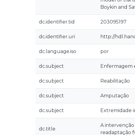
Boykin and Sa
dc.identifier.tid
203095197
dc.identifier.uri
http://hdl.han
dc.language.iso
por
dc.subject
Enfermagem e
dc.subject
Reabilitação
dc.subject
Amputação
dc.subject
Extremidade i
A intervenção
dc.title
readaptação f