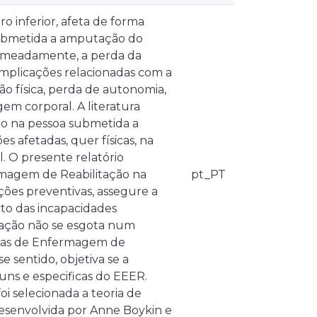
inferior, afeta de forma
 submetida a amputação do
 nomeadamente, a perda da
mplicações relacionadas com a
o física, perda de autonomia,
m corporal. A literatura
ão na pessoa submetida a
 afetadas, quer físicas, na
l. O presente relatório
ermagem de Reabilitação na
pt_PT
es preventivas, assegure a
to das incapacidades
tação não se esgota num
áreas de Enfermagem de
e sentido, objetiva se a
ns e especificas do EEER.
i selecionada a teoria de
esenvolvida por Anne Boykin e