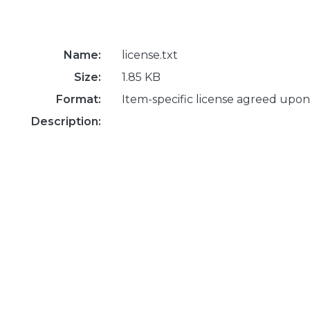
Name:
license.txt
Size:
1.85 KB
Format:
Item-specific license agreed upon
Description: