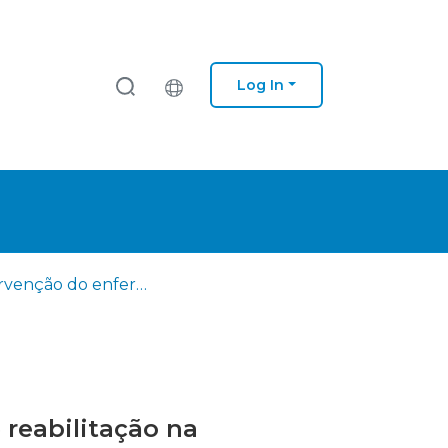
Log In
A intervenção do enfermeiro especialista em enfermagem de reabilitação na promoção da readaptação funcional da pessoa submetida a amputação do membro inferior
reabilitação na