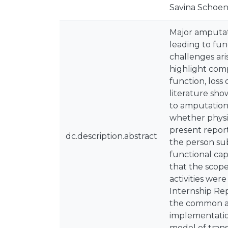
Savina Schoen
Major amputat
leading to fun
challenges ari
highlight comp
function, los
literature sho
to amputation 
whether physic
present report
dc.description.abstract
the person su
functional cap
that the scope
activities were
Internship Rep
the common an
implementation
model of trans