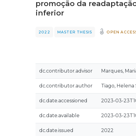
promoção da readaptação
inferior
2022
MASTER THESIS
OPEN ACCES
dc.contributor.advisor
Marques, Mari
dc.contributor.author
Tiago, Helena
dc.date.accessioned
2023-03-23T10
dc.date.available
2023-03-23T10
dc.date.issued
2022