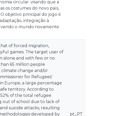
nomia circular. visando que a
mas os costumes do novo país,
 O objetivo principal do jogo é
 adaptação, integração à
ar, vendo o mundo novamente
at of forced migration,
ayful games. The target user of
ion alone and with few or no
than 65 million people
r, climate change and/or
Commissioner for Refugees'
in Europe, a large percentage
safe territory. According to
 52% of the total refugee
g out of school due to lack of
nd suicide attacks, resulting
he methodologies developed by
pt_PT