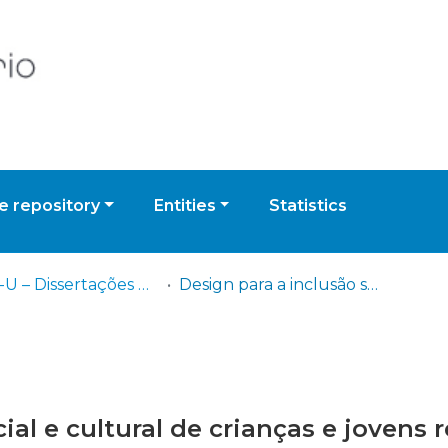
 repository
Entities
Statistics
IADE-U – Dissertações de Mestrado
Design para a inclusão social e cultural de crianças e jovens refugiados: criação de um produto lúdico e educativo
ial e cultural de crianças e jovens