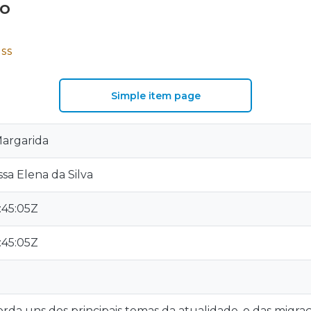
vo
SS
Simple item page
Margarida
sa Elena da Silva
:45:05Z
:45:05Z
orda uns dos principais temas da atualidade, o das mig