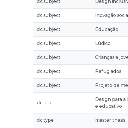
dc.subject
Design inclusi
dc.subject
Inovação socia
dc.subject
Educação
dc.subject
Lúdico
dc.subject
Crianças e jov
dc.subject
Refugiados
dc.subject
Projeto de me
Design para a 
dc.title
e educativo
dc.type
master thesis