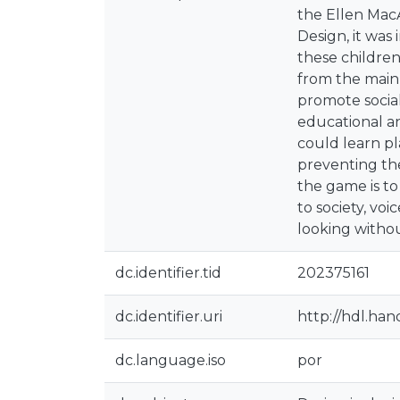
the Ellen Mac
Design, it was
these children
from the main 
promote social
educational an
could learn p
preventing th
the game is to
to society, vo
looking without
dc.identifier.tid
202375161
dc.identifier.uri
http://hdl.han
dc.language.iso
por