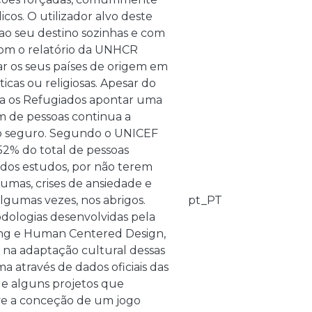
os. O utilizador alvo deste
 ao seu destino sozinhas e com
com o relatório da UNHCR
r os seus países de origem em
cas ou religiosas. Apesar do
ara os Refugiados apontar uma
 de pessoas continua a
ório seguro. Segundo o UNICEF
52% do total de pessoas
 dos estudos, por não terem
umas, crises de ansiedade e
algumas vezes, nos abrigos.
pt_PT
dologias desenvolvidas pela
ing e Human Centered Design,
 na adaptação cultural dessas
a através de dados oficiais das
de alguns projetos que
uve a conceção de um jogo