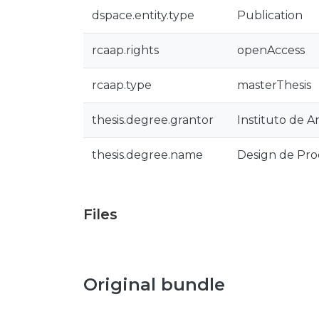
dspace.entity.type
Publication
rcaap.rights
openAccess
rcaap.type
masterThesis
thesis.degree.grantor
Instituto de A
thesis.degree.name
Design de Pro
Files
Original bundle