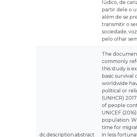
lúdico, de car
partir dele o 
além de se pre
transmitir o s
sociedade, vo
pelo olhar se
The document 
commonly refer
this study is e
basic survival
worldwide have
political or r
(UNHCR) 2017 
of people conti
UNICEF (2016),
population. Wi
time for migra
dc.description.abstract
in less fortun