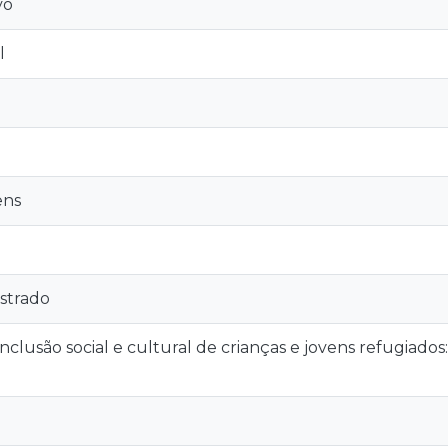
vo
l
ens
strado
inclusão social e cultural de crianças e jovens refugiado