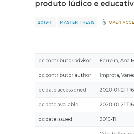
produto lúdico e educati
2019-11
MASTER THESIS
OPEN ACCE
dc.contributor.advisor
Ferreira, Ana 
dc.contributor.author
Improta, Vanes
dc.date.accessioned
2020-01-21T16
dc.date.available
2020-01-21T16
dc.date.issued
2019-11
O trabalho ab