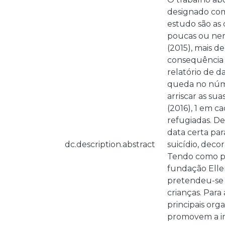
designado como
estudo são as 
poucas ou nen
(2015), mais 
consequência d
relatório de 
queda no núme
arriscar as su
(2016), 1 em 
refugiadas. D
data certa pa
dc.description.abstract
suicídio, deco
Tendo como po
fundação Elle
pretendeu-se 
crianças. Para
principais or
promovem a in