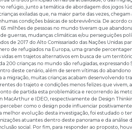
 refúgio, junto a temática de abordagem dos jogos lúdic
crianças exiladas que, na maior parte das vezes, chegam
humas condições básicas de sobrevivência. De acordo 
de 65 milhões de pessoas no mundo tiveram que abandona
e guerras, mudanças climáticas e/ou perseguições políti
dados de 2017 do Alto Comissariado das Nações Unidas p
ro de refugiados na Europa, uma grande percentagem
as vidas em trajetos alternativos em busca de um territ
cada 200 crianças no mundo são refugiadas, expressando 
entro deste cenário, além de serem vítimas do abandono
ra a migração, muitas crianças acabam desenvolvendo tra
rrentes do trajeto e condições menos felizes que vivem, 
nto de partida esta problemática e recorrendo às meto
n MacArthur e IDEO, respectivamente de Design Think
perceber como o design pode influenciar positivamente
 a melhor evolução desta investigação, foi estudado o tem
ganizações atuantes dentro deste panorama e da análise 
clusão social. Por fim, para responder ao proposto, ho