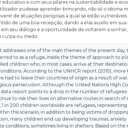
iz educativo e com seus pilares na sustentabilidade e eco
utilizador pudesse aprender brincando, não só o idioma 
venir de situações perigosas a qual se estão vulneráveis.
entido de uma boa recepção, dando a elas auxilio em sua
z em seu diálogo e a oportunidade de voltarem a sonh
m culpa ou medo.
addresses one of the main themes of the present day, th
red to as a refuge, inside the theme of approach to pl
xiled children who, in most cases, arrive at their destinat
 conditions. According to the UNHCR report (2015), more 
 had to leave their countries of origin as a result of wa
eligious persecution. Although the United Nations High 
data report points to a drop in the number of refugees 
nue to risk their lives on alternative routes in search of 
 1 in 200 children worldwide are refugees, representing
thin this scenario, in addition to being victims of droppin
tion, many children end up developing traumas, anxiety a
ate conditions, sometimes living in shelters. Based on t