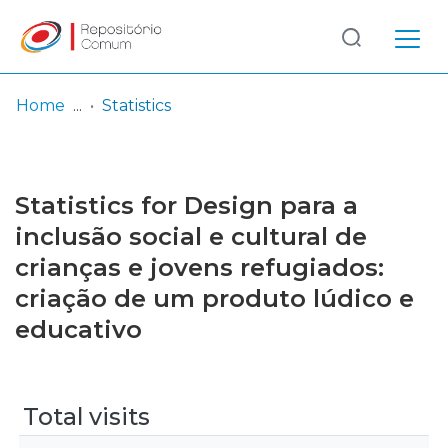
Log
(current)
In
Home
Statistics
Communities
& Collections
Statistics for Design para a
Browse repository
inclusão social e cultural de
crianças e jovens refugiados:
Entities
criação de um produto lúdico e
educativo
Total visits