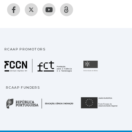
RCAAP PROMOTORS
Fundação para a Ciência
Universidade
RCAAP FUNDERS
República Portuguesa · M
União