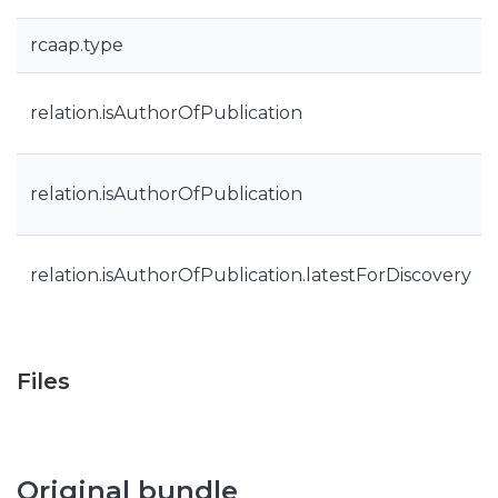
rcaap.type
relation.isAuthorOfPublication
relation.isAuthorOfPublication
relation.isAuthorOfPublication.latestForDiscovery
Files
Original bundle