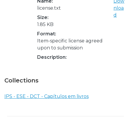
Name:
Dow
license.txt
nloa
d
Size:
1.85 KB
Format:
Item-specific license agreed
upon to submission
Description:
Collections
IPS - ESE - DCT - Capítulos em livros