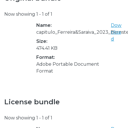
Now showing
1 - 1 of 1
Name:
Dow
capitulo_Ferreira&Saraiva_2023_Bernste
nloa
d
Size:
474.41 KB
Format:
Adobe Portable Document
Format
License bundle
Now showing
1 - 1 of 1