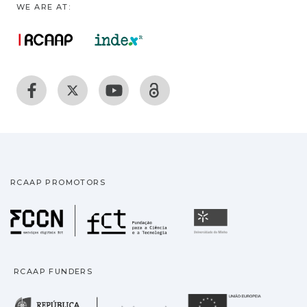
WE ARE AT:
RCAAP PROMOTORS
Fundação para a Ciência
Universidade
RCAAP FUNDERS
República Portuguesa · M
União