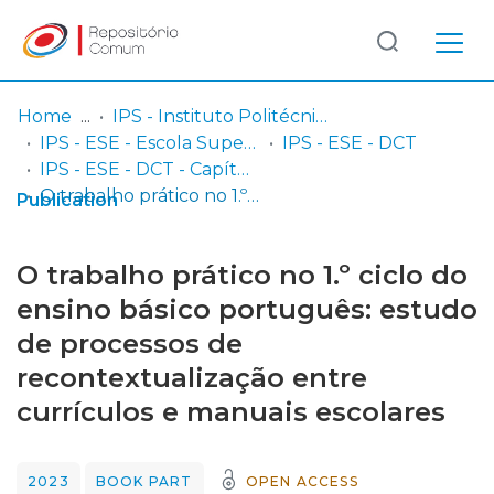
Log
(current)
In
Home
IPS - Instituto Politécnico de Setúbal
IPS - ESE - Escola Superior de Educação
IPS - ESE - DCT
Communities
IPS - ESE - DCT - Capítulos em livros
& Collections
O trabalho prático no 1.º ciclo do ensino básico português: estudo de processos de recontextualização entre currículos e manuais escolares
Publication
Browse repository
O trabalho prático no 1.º ciclo do
Entities
ensino básico português: estudo
de processos de
Statistics
recontextualização entre
currículos e manuais escolares
2023
BOOK PART
OPEN ACCESS