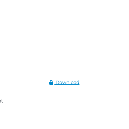
Download
at