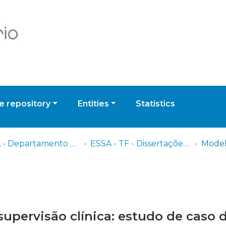
 repository
Entities
Statistics
ESSA - Departamento de Terapia da Fala
ESSA - TF - Dissertações (orientações em curso e trabalhos concluídos)
pervisão clínica: estudo de caso d