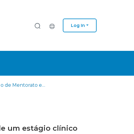
Log In
Modelo de Mentorato em supervisão clínica: estudo de caso de um estágio clínico profissional
e um estágio clínico