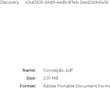
rDiscovery
43c63105-d4d9-44db-87eb-2eed2b941a36
Name:
Conceição...pdf
Size:
2.01 MB
Format:
Adobe Portable Document Form