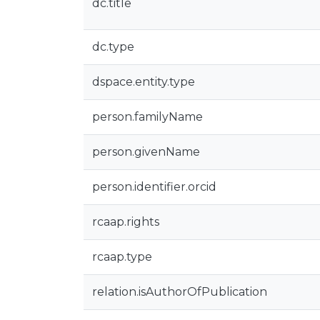
dc.title
dc.type
dspace.entity.type
person.familyName
person.givenName
person.identifier.orcid
rcaap.rights
rcaap.type
relation.isAuthorOfPublication