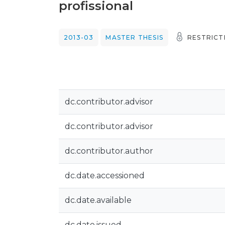
profissional
2013-03
MASTER THESIS
RESTRICT
dc.contributor.advisor
dc.contributor.advisor
dc.contributor.author
dc.date.accessioned
dc.date.available
dc.date.issued