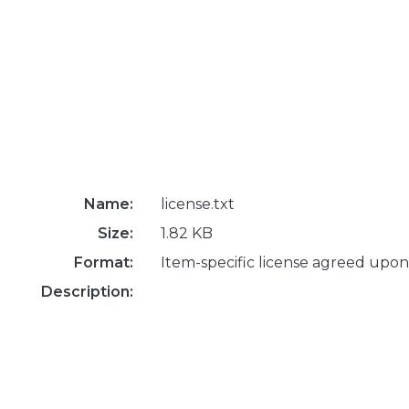
Name:
license.txt
Size:
1.82 KB
Format:
Item-specific license agreed upon
Description: