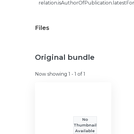
relation.isAuthorOfPublication.latestFo
Files
Original bundle
Now showing
1 - 1 of 1
No
Thumbnail
Available