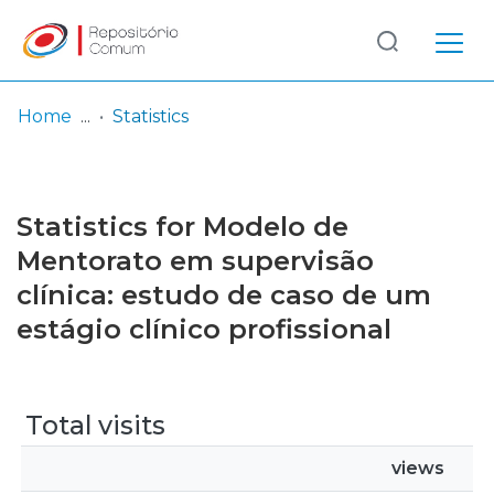
Log
(current)
In
Home
Statistics
Communities
& Collections
Statistics for Modelo de
Browse repository
Mentorato em supervisão
clínica: estudo de caso de um
Entities
estágio clínico profissional
Total visits
views